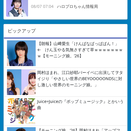
08/07 07:04
ハロプロちゃん情報局
ピックアップ
【朗報】山﨑愛生「けんぱなぱっぱぱん！」
← けん玉やる気無さすぎて草ｗｗｗｗｗｗｗ
ｗ【モーニング娘。’26】
岡村ほまれ、江口紗耶バーイベに出演してヲタ
イジり「やさしい世界のBEYOOOOONDSに対
し激しい世界のモーニング娘。」
Juice=Juiceの『ポップミュージック』とかいう
曲
【モーニング娘。’26】岡村ほまれ「アップフ