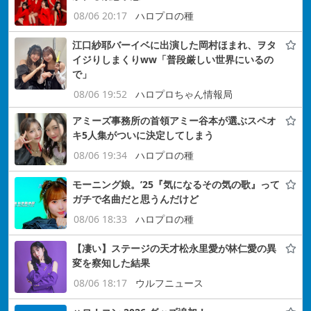
08/06 20:17
ハロプロの種
江口紗耶バーイベに出演した岡村ほまれ、ヲタ
イジりしまくりww「普段厳しい世界にいるの
で」
08/06 19:52
ハロプロちゃん情報局
アミーズ事務所の首領アミー谷本が選ぶスペオ
キ5人集がついに決定してしまう
08/06 19:34
ハロプロの種
モーニング娘。’25『気になるその気の歌』って
ガチで名曲だと思うんだけど
08/06 18:33
ハロプロの種
【凄い】ステージの天才松永里愛が林仁愛の異
変を察知した結果
08/06 18:17
ウルフニュース