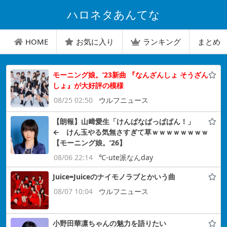
ハロネタあんてな
HOME
お気に入り
ランキング
まとめ
モーニング娘。’23新曲 『なんざんしょ そうざん
しょ』が大好評の模様
08/25 02:50
ウルフニュース
【朗報】山﨑愛生「けんぱなぱっぱぱん！」
← けん玉やる気無さすぎて草ｗｗｗｗｗｗｗｗ
【モーニング娘。’26】
08/06 22:14
℃-ute派なんday
Juice=Juiceのナイモノラブとかいう曲
08/07 10:04
ウルフニュース
小野田華凛ちゃんの魅力を語りたい