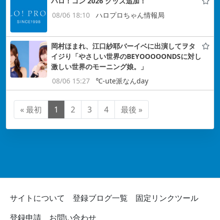
ハロ！コン 2026 グッズ追加！
08/06 18:10
ハロプロちゃん情報局
岡村ほまれ、江口紗耶バーイベに出演してヲタ
イジり「やさしい世界のBEYOOOOONDSに対し
激しい世界のモーニング娘。」
08/06 15:27
℃-ute派なんday
« 最初
1
2
3
4
最後 »
サイトについて
登録ブログ一覧
固定リンクツール
登録申請
お問い合わせ