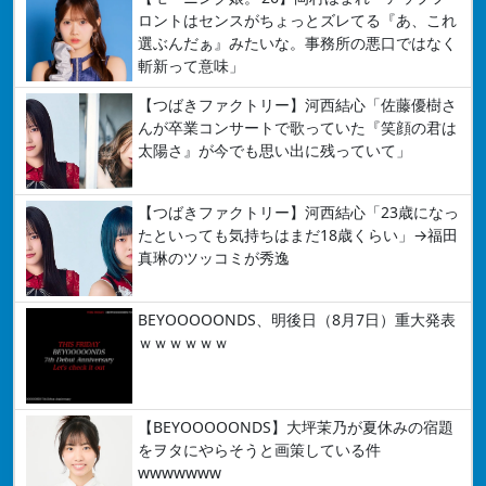
ロントはセンスがちょっとズレてる『あ、これ
選ぶんだぁ』みたいな。事務所の悪口ではなく
斬新って意味」
【つばきファクトリー】河西結心「佐藤優樹さ
んが卒業コンサートで歌っていた『笑顔の君は
太陽さ』が今でも思い出に残っていて」
【つばきファクトリー】河西結心「23歳になっ
たといっても気持ちはまだ18歳くらい」→福田
真琳のツッコミが秀逸
BEYOOOOONDS、明後日（8月7日）重大発表
ｗｗｗｗｗｗ
【BEYOOOOONDS】大坪茉乃が夏休みの宿題
をヲタにやらそうと画策している件
wwwwwww