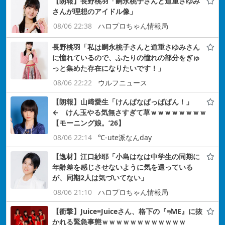
【朗報】長野桃羽「嗣永桃子さんと道重さゆみ
さんが理想のアイドル像」
08/06 22:38
ハロプロちゃん情報局
長野桃羽「私は嗣永桃子さんと道重さゆみさん
に憧れているので、ふたりの憧れの部分をぎゅ
っと集めた存在になりたいです！」
08/06 22:22
ウルフニュース
【朗報】山﨑愛生「けんぱなぱっぱぱん！」
← けん玉やる気無さすぎて草ｗｗｗｗｗｗｗｗ
【モーニング娘。’26】
08/06 22:14
℃-ute派なんday
【逸材】江口紗耶「小島はなは中学生の同期に
年齢差を感じさせないように気を遣っている
が、同期2人は気づいてない」
08/06 21:10
ハロプロちゃん情報局
【衝撃】Juice=Juiceさん、格下の『≠ME』に抜
かれる緊急事態ｗｗｗｗｗｗｗｗｗｗｗｗ