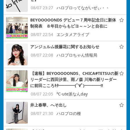
08/07 23:27
ハロプロってながいぜぃ・・
BEYOOOOONDS デビュー７周年記念日に新体
制発表 ８年目からもビヨ～～ンと自在に
08/07 22:54
エンタメアライブ
アンジュルム後藤花に関するお知らせ
08/07 22:08
ハロプロちゃん情報局
【速報】BEYOOOOONDS、CHICA#TETSUの新
リーダーに西田汐里、雨ノ森 川海の新リーダー
に前田こころｷﾀ━━━━(ﾟ∀ﾟ)━━━━!!
08/07 22:05
℃-ute派なんday
井上春華、へそ出し
08/07 21:30
ハロプロの種