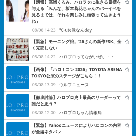
【朗報】高瀬くるみ、ハロヲタに生きる目標を
与える「みんな、坂本葵花ちゃんのバーイベを
見るまでは、それを楽しみに頑張って生きよう
ね」
08/08 14:23
℃-ute派なんday
【緊急】モーニング娘。’26さんの新作FSK、全
く完売しない
08/08 14:22
ハロプロってながいぜぃ・・
【画像】「ハロ！コン 2026」TOYOTA ARENA
TOKYO公演のステージがこちら！！
08/08 13:09
ウルフニュース
【徹底討論】ハロプロ史上最高のリーダーって
誰だと思う？
08/08 12:00
ハロプロちゃん情報局
【緊急】Yahooニュースによりハロコンの内容
が全編ネタバレ