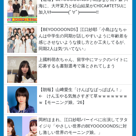
海に、大坪茉乃と杉山結菜がCHICA#TETSUに
加入ｷﾀ━━━━(ﾟ∀ﾟ)━━━━!!
【BEYOOOOONDS】江口紗耶「小島はなちゃ
んは中学生の同期が話しやすいように年齢差を
感じさせないような接し方とか工夫してるが、
同期2人は気づいてない」
上國料萌衣ちゃん、留学中にマックのバイトに
応募するも書類選考で落とされてしまう
【朗報】山﨑愛生「けんぱなぱっぱぱん！」
← けん玉やる気無さすぎて草ｗｗｗｗｗｗｗ
ｗ【モーニング娘。’26】
岡村ほまれ、江口紗耶バーイベに出演してヲタ
イジり「やさしい世界のBEYOOOOONDSに対
し激しい世界のモーニング娘。」