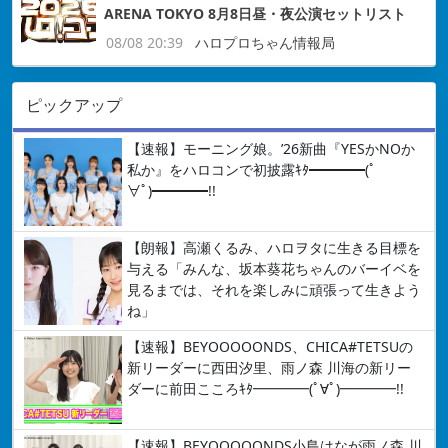
ARENA TOKYO 8月8日昼・夜公演セットリスト
08/08 20:39
ハロプロちゃん情報局
ピックアップ
【速報】モーニング娘。’26新曲『YESかNOか
私か』をハロコンで初披露ｷﾀ━━━━(ﾟ
∀ﾟ)━━━━!!
【朗報】高瀬くるみ、ハロヲタに生きる目標を
与える「みんな、坂本葵花ちゃんのバーイベを
見るまでは、それを楽しみに頑張って生きよう
ね」
【速報】BEYOOOOONDS、CHICA#TETSUの
新リーダーに西田汐里、雨ノ森 川海の新リー
ダーに前田こころｷﾀ━━━━(ﾟ∀ﾟ)━━━━!!
【速報】BEYOOOOONDS小島はなが雨ノ森 川