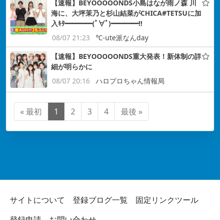
【速報】BEYOOOOONDS小島はなが雨ノ森 川
海に、大坪茉乃と杉山結菜がCHICA#TETSUに加
入ｷﾀ━━━━(ﾟ∀ﾟ)━━━━!!
08/07 21:23
℃-ute派なんday
【速報】BEYOOOOONDS重大発表！新体制の詳
細が明らかに
08/07 20:16
ハロプロちゃん情報局
« 最初
1
2
3
4
最後 »
サイトについて
登録ブログ一覧
固定リンクツール
登録申請
お問い合わせ