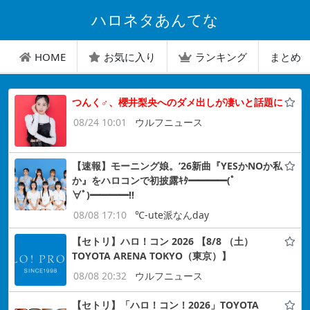
ハロネタあんてな
HOME
お気に入り
ランキング
まとめ
つんく♂、櫻井梨央へのダメ出しが凄いと話題に
08/24 10:01
ウルフニュース
【速報】モーニング娘。’26新曲『YESかNOか私
か』をハロコンで初披露ｷﾀ━━━━(ﾟ
∀ﾟ)━━━━!!
08/08 17:10
℃-ute派なんday
【セトリ】ハロ！コン 2026 【8/8 （土）
TOYOTA ARENA TOKYO（東京）】
08/08 20:32
ウルフニュース
【セトリ】「ハロ！コン！2026」TOYOTA