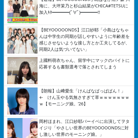
海に、大坪茉乃と杉山結菜がCHICA#TETSUに
加入ｷﾀ━━━━(ﾟ∀ﾟ)━━━━!!
【BEYOOOOONDS】江口紗耶「小島はなちゃ
んは中学生の同期が話しやすいように年齢差を
感じさせないような接し方とか工夫してるが、
同期2人は気づいてない」
上國料萌衣ちゃん、留学中にマックのバイトに
応募するも書類選考で落とされてしまう
【朗報】山﨑愛生「けんぱなぱっぱぱん！」
← けん玉やる気無さすぎて草ｗｗｗｗｗｗｗ
ｗ【モーニング娘。’26】
岡村ほまれ、江口紗耶バーイベに出演してヲタ
イジり「やさしい世界のBEYOOOOONDSに対
し激しい世界のモーニング娘。」