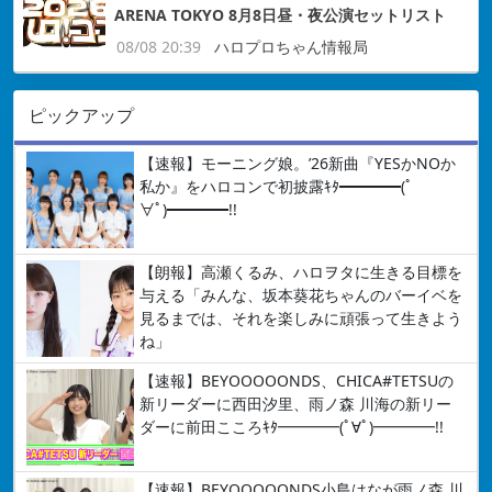
ARENA TOKYO 8月8日昼・夜公演セットリスト
08/08 20:39
ハロプロちゃん情報局
ピックアップ
【速報】モーニング娘。’26新曲『YESかNOか
私か』をハロコンで初披露ｷﾀ━━━━(ﾟ
∀ﾟ)━━━━!!
【朗報】高瀬くるみ、ハロヲタに生きる目標を
与える「みんな、坂本葵花ちゃんのバーイベを
見るまでは、それを楽しみに頑張って生きよう
ね」
【速報】BEYOOOOONDS、CHICA#TETSUの
新リーダーに西田汐里、雨ノ森 川海の新リー
ダーに前田こころｷﾀ━━━━(ﾟ∀ﾟ)━━━━!!
【速報】BEYOOOOONDS小島はなが雨ノ森 川