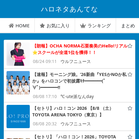
ハロネタあんてな
HOME
お気に入り
ランキング
まとめ
【朗報】OCHA NORMA石栗奏美のHello!リアル
⭐︎スクールが全道1位を獲得！！
08/24 09:11
ウルフニュース
【速報】モーニング娘。’26新曲『YESかNOか私
か』をハロコンで初披露ｷﾀ━━━━(ﾟ
∀ﾟ)━━━━!!
08/08 17:10
℃-ute派なんday
【セトリ】ハロ！コン 2026 【8/8 （土）
TOYOTA ARENA TOKYO（東京）】
08/08 20:32
ウルフニュース
【セトリ】「ハロ！コン！2026」TOYOTA