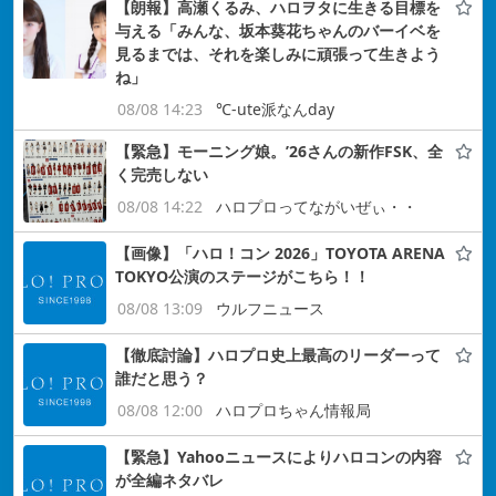
【朗報】高瀬くるみ、ハロヲタに生きる目標を
与える「みんな、坂本葵花ちゃんのバーイベを
見るまでは、それを楽しみに頑張って生きよう
ね」
08/08 14:23
℃-ute派なんday
【緊急】モーニング娘。’26さんの新作FSK、全
く完売しない
08/08 14:22
ハロプロってながいぜぃ・・
【画像】「ハロ！コン 2026」TOYOTA ARENA
TOKYO公演のステージがこちら！！
08/08 13:09
ウルフニュース
【徹底討論】ハロプロ史上最高のリーダーって
誰だと思う？
08/08 12:00
ハロプロちゃん情報局
【緊急】Yahooニュースによりハロコンの内容
が全編ネタバレ