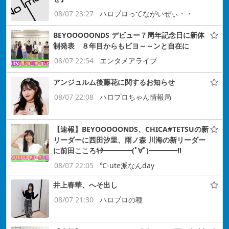
08/07 23:27
ハロプロってながいぜぃ・・
BEYOOOOONDS デビュー７周年記念日に新体
制発表 ８年目からもビヨ～～ンと自在に
08/07 22:54
エンタメアライブ
アンジュルム後藤花に関するお知らせ
08/07 22:08
ハロプロちゃん情報局
【速報】BEYOOOOONDS、CHICA#TETSUの新
リーダーに西田汐里、雨ノ森 川海の新リーダー
に前田こころｷﾀ━━━━(ﾟ∀ﾟ)━━━━!!
08/07 22:05
℃-ute派なんday
井上春華、へそ出し
08/07 21:30
ハロプロの種