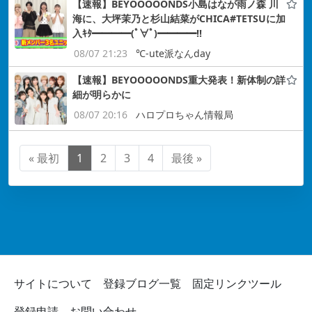
【速報】BEYOOOOONDS小島はなが雨ノ森 川
海に、大坪茉乃と杉山結菜がCHICA#TETSUに加
入ｷﾀ━━━━(ﾟ∀ﾟ)━━━━!!
08/07 21:23
℃-ute派なんday
【速報】BEYOOOOONDS重大発表！新体制の詳
細が明らかに
08/07 20:16
ハロプロちゃん情報局
« 最初
1
2
3
4
最後 »
サイトについて
登録ブログ一覧
固定リンクツール
登録申請
お問い合わせ