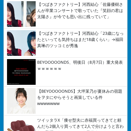
【つばきファクトリー】河西結心「佐藤優樹さ
んが卒業コンサートで歌っていた『笑顔の君は
太陽さ』が今でも思い出に残っていて」
【つばきファクトリー】河西結心「23歳になっ
たといっても気持ちはまだ18歳くらい」→福田
真琳のツッコミが秀逸
BEYOOOOONDS、明後日（8月7日）重大発表
ｗｗｗｗｗｗ
【BEYOOOOONDS】大坪茉乃が夏休みの宿題
をヲタにやらそうと画策している件
wwwwwww
ツイッタラX「痩せ型夫に赤福買ってきてと頼
んだら2個入り買ってきて2人で分けようと言わ