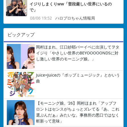
イジりしまくりww「普段厳しい世界にいるの
で」
08/06 19:52
ハロプロちゃん情報局
ピックアップ
岡村ほまれ、江口紗耶バーイベに出演してヲタ
イジり「やさしい世界のBEYOOOOONDSに対
し激しい世界のモーニング娘。」
Juice=Juiceの『ポップミュージック』とかいう
曲
【モーニング娘。’26】岡村ほまれ「アップフ
ロントはセンスがちょっとズレてる『あ、これ
選ぶんだぁ』みたいな。事務所の悪口ではなく
斬新って意味」