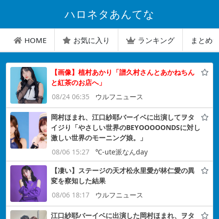
ハロネタあんてな
HOME
お気に入り
ランキング
まとめ
【画像】植村あかり「譜久村さんとあかねちん
と紅茶のお店へ」
08/24 06:35
ウルフニュース
岡村ほまれ、江口紗耶バーイベに出演してヲタ
イジり「やさしい世界のBEYOOOOONDSに対し
激しい世界のモーニング娘。」
08/06 15:27
℃-ute派なんday
【凄い】ステージの天才松永里愛が林仁愛の異
変を察知した結果
08/06 18:17
ウルフニュース
江口紗耶バーイベに出演した岡村ほまれ、ヲタ