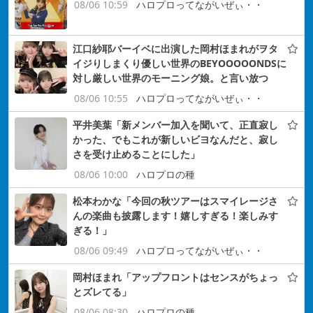
08/06 10:59
ハロプロってながいぜぃ・・
江口紗耶バーイベに出演した岡村ほまれがヲタ
イジりしまくり優しい世界のBEYOOOOONDSに
対し厳しい世界のモーニング娘。と言い放つ
08/06 10:55
ハロプロってながいぜぃ・・
平井美葉「新メンバー加入を聞いて、正直寂し
かった、でもこれが新しいビヨなんだと、寂し
さを受け止めることにした」
08/06 10:00
ハロプロの種
松本わかな「今回の秋ツアーはスマイレージさ
んの楽曲も披露します！嬉しすぎる！楽しみす
ぎる！」
08/06 09:49
ハロプロってながいぜぃ・・
岡村ほまれ「アップフロントはセンスがちょっ
とズレてる」
08/06 08:30
ハロプロの種