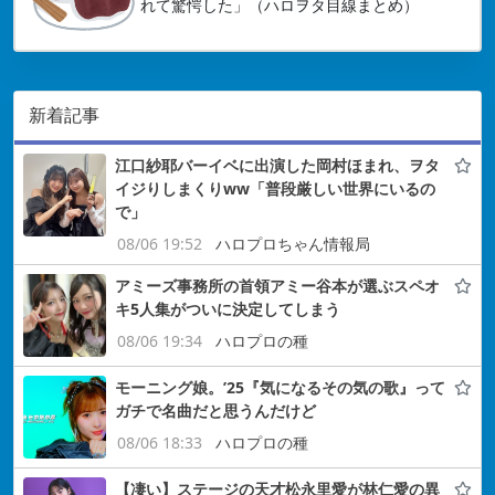
れて驚愕した」（ハロヲタ目線まとめ）
新着記事
江口紗耶バーイベに出演した岡村ほまれ、ヲタ
イジりしまくりww「普段厳しい世界にいるの
で」
08/06 19:52
ハロプロちゃん情報局
アミーズ事務所の首領アミー谷本が選ぶスペオ
キ5人集がついに決定してしまう
08/06 19:34
ハロプロの種
モーニング娘。’25『気になるその気の歌』って
ガチで名曲だと思うんだけど
08/06 18:33
ハロプロの種
【凄い】ステージの天才松永里愛が林仁愛の異