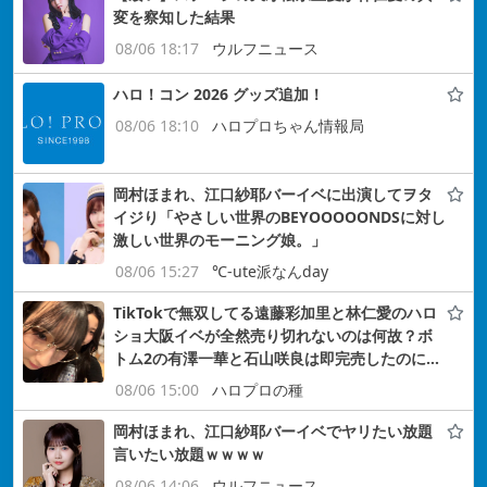
変を察知した結果
08/06 18:17
ウルフニュース
ハロ！コン 2026 グッズ追加！
08/06 18:10
ハロプロちゃん情報局
岡村ほまれ、江口紗耶バーイベに出演してヲタ
イジり「やさしい世界のBEYOOOOONDSに対し
激しい世界のモーニング娘。」
08/06 15:27
℃-ute派なんday
TikTokで無双してる遠藤彩加里と林仁愛のハロ
ショ大阪イベが全然売り切れないのは何故？ボ
トム2の有澤一華と石山咲良は即完売したのに…
08/06 15:00
ハロプロの種
岡村ほまれ、江口紗耶バーイベでヤリたい放題
言いたい放題ｗｗｗｗ
08/06 14:06
ウルフニュース