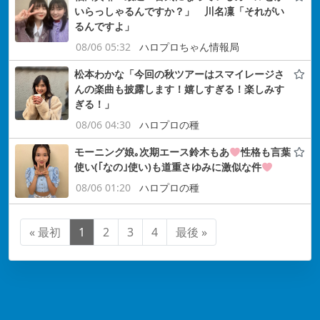
いらっしゃるんですか？」 川名凜「それがい
るんですよ」
08/06 05:32
ハロプロちゃん情報局
松本わかな「今回の秋ツアーはスマイレージさ
んの楽曲も披露します！嬉しすぎる！楽しみす
ぎる！」
08/06 04:30
ハロプロの種
モーニング娘｡次期エース鈴木もあ
性格も言葉
使い(｢なの｣使い)も道重さゆみに激似な件
08/06 01:20
ハロプロの種
« 最初
1
2
3
4
最後 »