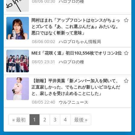
08/06 00:30
ハロプロの種
岡村ほまれ「アップフロントはセンスがちょっ
とズレてる『あ、これ選ぶんだぁ』みたいな。
悪口ではなく斬新って意味」
08/06 00:02
ハロプロちゃん情報局
ME:I「花咲く道」初日102,556枚でオリコン2位
08/05 23:31
ハロプロの種
【朗報】平井美葉「新メンバー加入を聞いて、
正直寂しかった、でもこれが新しいビヨなんだ
と、寂しさを受け止めることにした」
08/05 22:40
ウルフニュース
« 最初
1
2
3
4
最後 »