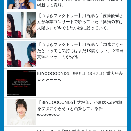
斬新って意味」
【つばきファクトリー】河西結心「佐藤優樹さ
んが卒業コンサートで歌っていた『笑顔の君は
太陽さ』が今でも思い出に残っていて」
【つばきファクトリー】河西結心「23歳になっ
たといっても気持ちはまだ18歳くらい」→福田
真琳のツッコミが秀逸
BEYOOOOONDS、明後日（8月7日）重大発表
ｗｗｗｗｗｗ
【BEYOOOOONDS】大坪茉乃が夏休みの宿題
をヲタにやらそうと画策している件
wwwwwww