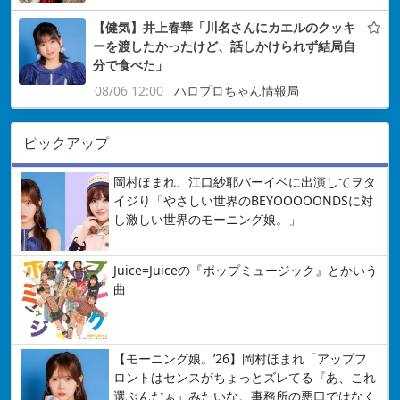
【健気】井上春華「川名さんにカエルのクッキ
ーを渡したかったけど、話しかけられず結局自
分で食べた」
08/06 12:00
ハロプロちゃん情報局
ピックアップ
岡村ほまれ、江口紗耶バーイベに出演してヲタ
イジり「やさしい世界のBEYOOOOONDSに対
し激しい世界のモーニング娘。」
Juice=Juiceの『ポップミュージック』とかいう
曲
【モーニング娘。’26】岡村ほまれ「アップフ
ロントはセンスがちょっとズレてる『あ、これ
選ぶんだぁ』みたいな。事務所の悪口ではなく