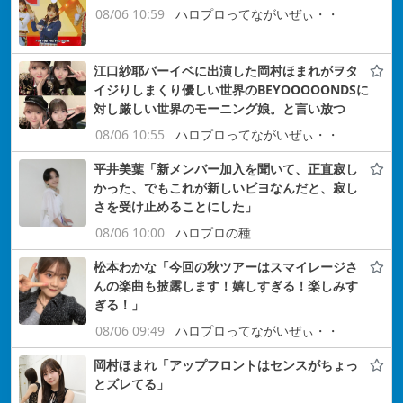
08/06 10:59
ハロプロってながいぜぃ・・
江口紗耶バーイベに出演した岡村ほまれがヲタ
イジりしまくり優しい世界のBEYOOOOONDSに
対し厳しい世界のモーニング娘。と言い放つ
08/06 10:55
ハロプロってながいぜぃ・・
平井美葉「新メンバー加入を聞いて、正直寂し
かった、でもこれが新しいビヨなんだと、寂し
さを受け止めることにした」
08/06 10:00
ハロプロの種
松本わかな「今回の秋ツアーはスマイレージさ
んの楽曲も披露します！嬉しすぎる！楽しみす
ぎる！」
08/06 09:49
ハロプロってながいぜぃ・・
岡村ほまれ「アップフロントはセンスがちょっ
とズレてる」