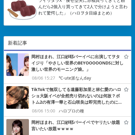
ツイッタラX「痩せ型夫に赤福買ってきてと頼
んだら2個入り買ってきて2人で分けようと言わ
れて驚愕した」（ハロヲタ目線まとめ）
新着記事
岡村ほまれ、江口紗耶バーイベに出演してヲタ
イジり「やさしい世界のBEYOOOOONDSに対し
激しい世界のモーニング娘。」
08/06 15:27
℃-ute派なんday
TikTokで無双してる遠藤彩加里と林仁愛のハロ
ショ大阪イベが全然売り切れないのは何故？ボ
トム2の有澤一華と石山咲良は即完売したのに…
08/06 15:00
ハロプロの種
岡村ほまれ、江口紗耶バーイベでヤリたい放題
言いたい放題ｗｗｗｗ