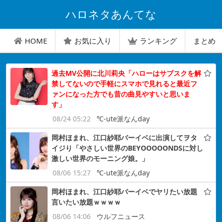
ハロネタあんてな
HOME
お気に入り
ランキング
まとめ
過去MV公開に北川莉央「ハローはサブスクを解
禁してないので手軽にスマホで見れると最近フ
ァンになった方でも昔の曲見やすいと思いま
す」
08/24 05:22
℃-ute派なんday
岡村ほまれ、江口紗耶バーイベに出演してヲタ
イジり「やさしい世界のBEYOOOOONDSに対し
激しい世界のモーニング娘。」
08/06 15:27
℃-ute派なんday
岡村ほまれ、江口紗耶バーイベでヤリたい放題
言いたい放題ｗｗｗｗ
08/06 14:06
ウルフニュース