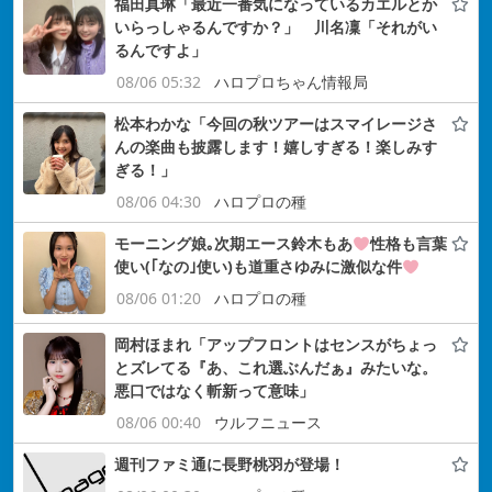
福田真琳「最近一番気になっているカエルとか
いらっしゃるんですか？」 川名凜「それがい
るんですよ」
08/06 05:32
ハロプロちゃん情報局
松本わかな「今回の秋ツアーはスマイレージさ
んの楽曲も披露します！嬉しすぎる！楽しみす
ぎる！」
08/06 04:30
ハロプロの種
モーニング娘｡次期エース鈴木もあ
性格も言葉
使い(｢なの｣使い)も道重さゆみに激似な件
08/06 01:20
ハロプロの種
岡村ほまれ「アップフロントはセンスがちょっ
とズレてる『あ、これ選ぶんだぁ』みたいな。
悪口ではなく斬新って意味」
08/06 00:40
ウルフニュース
週刊ファミ通に長野桃羽が登場！