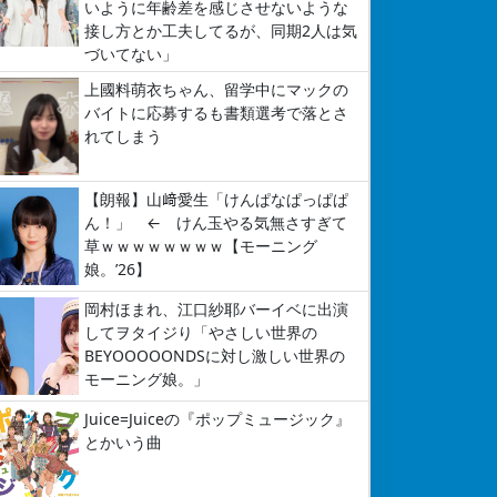
いように年齢差を感じさせないような
接し方とか工夫してるが、同期2人は気
づいてない」
上國料萌衣ちゃん、留学中にマックの
バイトに応募するも書類選考で落とさ
れてしまう
【朗報】山﨑愛生「けんぱなぱっぱぱ
ん！」 ← けん玉やる気無さすぎて
草ｗｗｗｗｗｗｗｗ【モーニング
娘。’26】
岡村ほまれ、江口紗耶バーイベに出演
してヲタイジり「やさしい世界の
BEYOOOOONDSに対し激しい世界の
モーニング娘。」
Juice=Juiceの『ポップミュージック』
とかいう曲