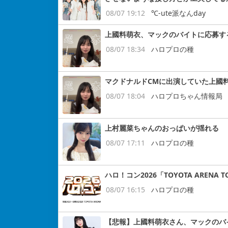
08/07 19:12
℃-ute派なんday
上國料萌衣、マックのバイトに応募す
08/07 18:34
ハロプロの種
マクドナルドCMに出演していた上國
08/07 18:04
ハロプロちゃん情報局
上村麗菜ちゃんのおっぱいが揺れる
08/07 17:11
ハロプロの種
ハロ！コン2026「TOYOTA ARENA
08/07 16:15
ハロプロの種
【悲報】上國料萌衣さん、マックのバ