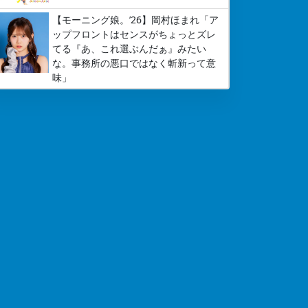
【モーニング娘。’26】岡村ほまれ「ア
ップフロントはセンスがちょっとズレ
てる『あ、これ選ぶんだぁ』みたい
な。事務所の悪口ではなく斬新って意
味」