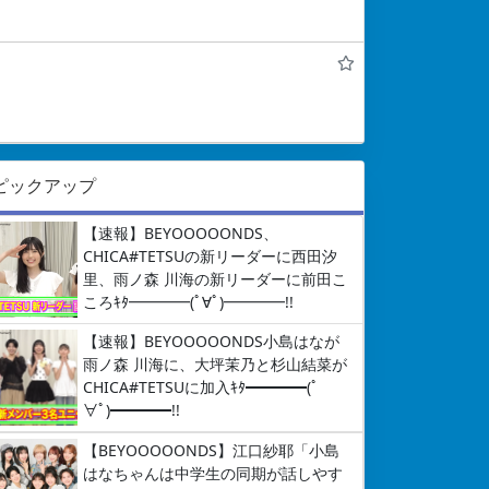
ピックアップ
【速報】BEYOOOOONDS、
CHICA#TETSUの新リーダーに西田汐
里、雨ノ森 川海の新リーダーに前田こ
ころｷﾀ━━━━(ﾟ∀ﾟ)━━━━!!
【速報】BEYOOOOONDS小島はなが
雨ノ森 川海に、大坪茉乃と杉山結菜が
CHICA#TETSUに加入ｷﾀ━━━━(ﾟ
∀ﾟ)━━━━!!
【BEYOOOOONDS】江口紗耶「小島
はなちゃんは中学生の同期が話しやす