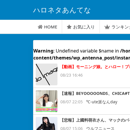
ハロネタあんてな
HOME
お気に入り
ランキン
Warning
: Undefined variable $name in
/ho
content/themes/wp_antenna_post/insta
【動画】モーニング娘。とハロー！プロジ
08/23 16:46
【速報】BEYOOOOONDS、CHIC
08/07 22:05
℃-ute派なんday
【悲報】上國料萌衣さん、マックのバ
08/07 15:06
ウルフニュース