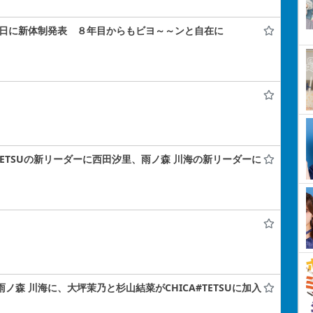
年記念日に新体制発表 ８年目からもビヨ～～ンと自在に
A#TETSUの新リーダーに西田汐里、雨ノ森 川海の新リーダーに
雨ノ森 川海に、大坪茉乃と杉山結菜がCHICA#TETSUに加入