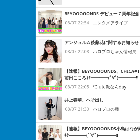
BEYOOOOONDS デビュー７周
08/07 22:54
エンタメアライブ
アンジュルム後藤花に関するお知らせ
08/07 22:08
ハロプロちゃん情報局
【速報】BEYOOOOONDS、CHIC
前田こころｷﾀ━━━━(ﾟ∀ﾟ)━━━━!!
08/07 22:05
℃-ute派なんday
井上春華、へそ出し
08/07 21:30
ハロプロの種
【速報】BEYOOOOONDS小島はなが
ｷﾀ━━━━(ﾟ∀ﾟ)━━━━!!