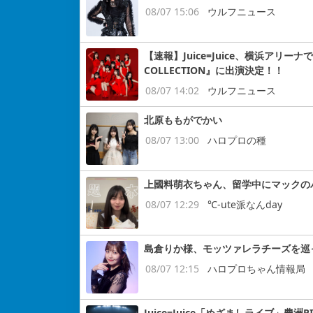
08/07 15:06
ウルフニュース
【速報】Juice=Juice、横浜アリー
COLLECTION』に出演決定！！
08/07 14:02
ウルフニュース
北原ももがでかい
08/07 13:00
ハロプロの種
上國料萌衣ちゃん、留学中にマックの
08/07 12:29
℃-ute派なんday
島倉りか様、モッツァレラチーズを巡
08/07 12:15
ハロプロちゃん情報局
Juice=Juice「めざましライブ」豊洲P