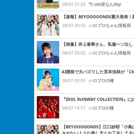
08/07 21:23
℃-ute派なんday
【速報】BEYOOOOONDS重大発表
08/07 20:16
ハロプロちゃん情報局
【画像】井上春華さん、私服ヘソ出し
08/07 20:02
ハロプロちゃん情報局
AI開発で大バズリした宮本佳林が「Cloud
08/07 20:00
ハロプロの種
『IDOL RUNWAY COLLECTION』にJ
08/07 19:17
ハロプロの種
【BEYOOOOONDS】江口紗耶「
させないような接し方とか工夫してる