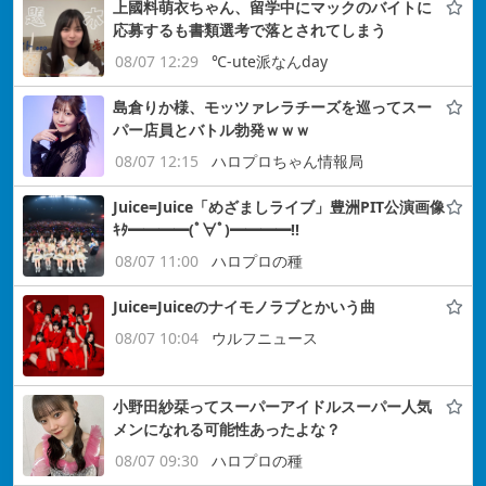
上國料萌衣ちゃん、留学中にマックのバイトに
応募するも書類選考で落とされてしまう
08/07 12:29
℃-ute派なんday
島倉りか様、モッツァレラチーズを巡ってスー
パー店員とバトル勃発ｗｗｗ
08/07 12:15
ハロプロちゃん情報局
Juice=Juice「めざましライブ」豊洲PIT公演画像
ｷﾀ━━━━(ﾟ∀ﾟ)━━━━!!
08/07 11:00
ハロプロの種
Juice=Juiceのナイモノラブとかいう曲
08/07 10:04
ウルフニュース
小野田紗栞ってスーパーアイドルスーパー人気
メンになれる可能性あったよな？
08/07 09:30
ハロプロの種