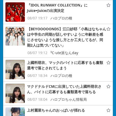
『IDOL RUNWAY COLLECTION』に
Juice=Juiceの出演決定
08/07 19:17
ハロプロの種
【BEYOOOOONDS】江口紗耶「小島はなちゃん
は中学生の同期が話しやすいように年齢差を感
じさせないような接し方とか工夫してるが、同
期2人は気づいてない」
08/07 19:12
℃-ute派なんday
上國料萌衣、マックのバイトに応募するも書類
選考で落とされてしまう
08/07 18:34
ハロプロの種
マクドナルドCMに出演していた上國料萌衣さ
ん、バイトに応募するも書類選考で落ちる
08/07 18:04
ハロプロちゃん情報局
上村麗菜ちゃんのおっぱいが揺れる