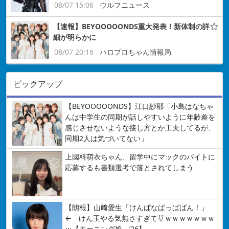
08/07 15:06
ウルフニュース
【速報】BEYOOOOONDS重大発表！新体制の詳
細が明らかに
08/07 20:16
ハロプロちゃん情報局
ピックアップ
【BEYOOOOONDS】江口紗耶「小島はなちゃ
んは中学生の同期が話しやすいように年齢差を
感じさせないような接し方とか工夫してるが、
同期2人は気づいてない」
上國料萌衣ちゃん、留学中にマックのバイトに
応募するも書類選考で落とされてしまう
【朗報】山﨑愛生「けんぱなぱっぱぱん！」
← けん玉やる気無さすぎて草ｗｗｗｗｗｗｗ
ｗ【モーニング娘。’26】