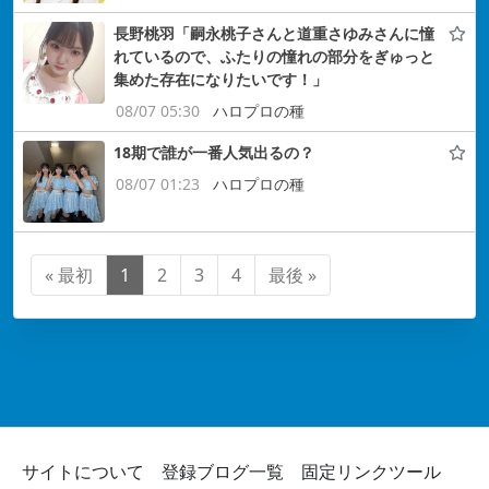
長野桃羽「嗣永桃子さんと道重さゆみさんに憧
れているので、ふたりの憧れの部分をぎゅっと
集めた存在になりたいです！」
08/07 05:30
ハロプロの種
18期で誰が一番人気出るの？
08/07 01:23
ハロプロの種
« 最初
1
2
3
4
最後 »
サイトについて
登録ブログ一覧
固定リンクツール