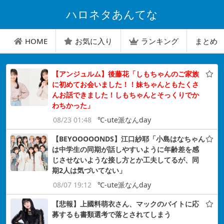
ハロネタあんてな
HOME
お気に入り
ランキング
まとめ
【アンジュルム】後藤花「しもちゃんのご家族
に初めてお会いました！！妹ちゃんともたくさ
んお話できました！しもちゃんとそっくりでか
わちかった」
08/23 01:48
℃-ute派なんday
【BEYOOOOONDS】江口紗耶「小島はなちゃん
は中学生の同期が話しやすいように年齢差を感
じさせないような接し方とか工夫してるが、同
期2人は気づいてない」
08/07 19:12
℃-ute派なんday
【悲報】上國料萌衣さん、マックのバイトに応
募するも書類選考で落とされてしまう