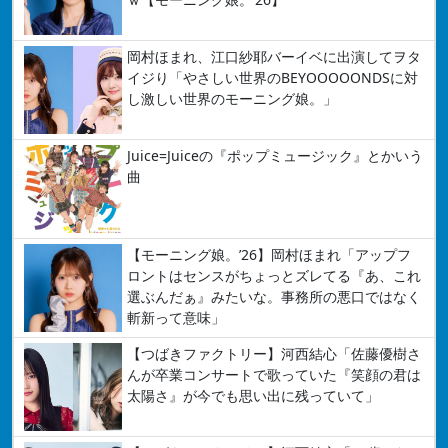
岡村ほまれ、江口紗耶バーイベに出演してヲタ
イジり「やさしい世界のBEYOOOOONDSに対
し激しい世界のモーニング娘。」
Juice=Juiceの『ポップミュージック』とかいう
曲
【モーニング娘。’26】岡村ほまれ「アップフ
ロントはセンスがちょっとズレてる『あ、これ
選ぶんだぁ』みたいな。事務所の悪口ではなく
斬新って意味」
【つばきファクトリー】河西結心「佐藤優樹さ
んが卒業コンサートで歌っていた『笑顔の君は
太陽さ』が今でも思い出に残っていて」