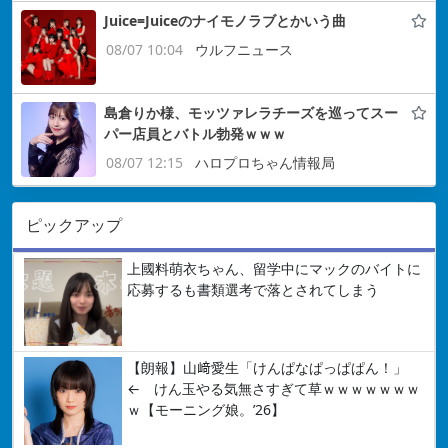
Juice=Juiceのナイモノラブとかいう曲
08/07 10:04
ウルフニュース
島倉りか様、モッツァレラチーズを巡ってスー
パー店員とバトル勃発ｗｗｗ
08/07 12:15
ハロプロちゃん情報局
ピックアップ
上國料萌衣ちゃん、留学中にマックのバイトに
応募するも書類選考で落とされてしまう
【朗報】山﨑愛生「けんぱなぱっぱぱん！」
← けん玉やる気無さすぎて草ｗｗｗｗｗｗｗ
ｗ【モーニング娘。’26】