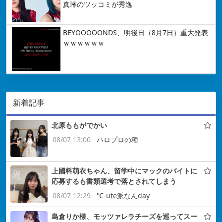
真琳のツッコミが秀逸
BEYOOOOONDS、明後日（8月7日）重大発表
ｗｗｗｗｗｗ
新着記事
北原ももがでかい
08/07 13:00
ハロプロの種
上國料萌衣ちゃん、留学中にマックのバイトに
応募するも書類選考で落とされてしまう
08/07 12:29
℃-ute派なんday
島倉りか様、モッツァレラチーズを巡ってスー