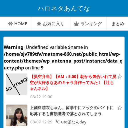
ハロネタあんてな
HOME
お気に入り
ランキング
まとめ
Warning
: Undefined variable $name in
/home/sjv789tfv/matome-860.net/public_html/wp-
content/themes/wp_antenna_post/instance/data_q
uery.php
on line
9
【昊空弁当】【AM：5:00】朝から気合いれて昊
空が大好きなあのキャラ弁作ってみた！【辻ち
ゃんネル】
08/22 19:00
上國料萌衣ちゃん、留学中にマックのバイトに
応募するも書類選考で落とされてしまう
08/07 12:29
℃-ute派なんday