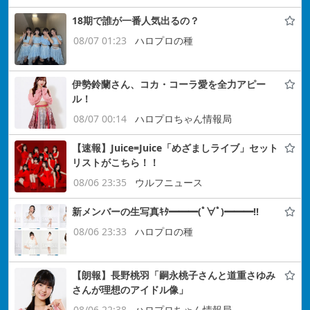
18期で誰が一番人気出るの？
08/07 01:23
ハロプロの種
伊勢鈴蘭さん、コカ・コーラ愛を全力アピー
ル！
08/07 00:14
ハロプロちゃん情報局
【速報】Juice=Juice「めざましライブ」セット
リストがこちら！！
08/06 23:35
ウルフニュース
新メンバーの生写真ｷﾀ━━━(ﾟ∀ﾟ)━━━!!
08/06 23:33
ハロプロの種
【朗報】長野桃羽「嗣永桃子さんと道重さゆみ
さんが理想のアイドル像」
08/06 22:38
ハロプロちゃん情報局