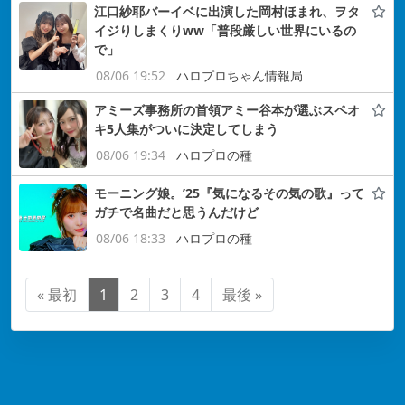
江口紗耶バーイベに出演した岡村ほまれ、ヲタ
イジりしまくりww「普段厳しい世界にいるの
で」
08/06 19:52
ハロプロちゃん情報局
アミーズ事務所の首領アミー谷本が選ぶスペオ
キ5人集がついに決定してしまう
08/06 19:34
ハロプロの種
モーニング娘。’25『気になるその気の歌』って
ガチで名曲だと思うんだけど
08/06 18:33
ハロプロの種
« 最初
1
2
3
4
最後 »