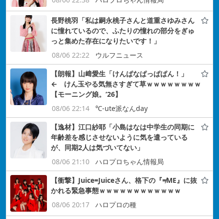
長野桃羽「私は嗣永桃子さんと道重さゆみさん
に憧れているので、ふたりの憧れの部分をぎゅ
っと集めた存在になりたいです！」
08/06 22:22
ウルフニュース
【朗報】山﨑愛生「けんぱなぱっぱぱん！」
← けん玉やる気無さすぎて草ｗｗｗｗｗｗｗｗ
【モーニング娘。’26】
08/06 22:14
℃-ute派なんday
【逸材】江口紗耶「小島はなは中学生の同期に
年齢差を感じさせないように気を遣っている
が、同期2人は気づいてない」
08/06 21:10
ハロプロちゃん情報局
【衝撃】Juice=Juiceさん、格下の『≠ME』に抜
かれる緊急事態ｗｗｗｗｗｗｗｗｗｗｗｗ
08/06 20:17
ハロプロの種