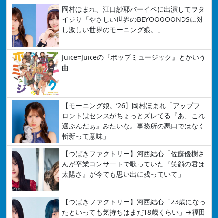
岡村ほまれ、江口紗耶バーイベに出演してヲタ
イジり「やさしい世界のBEYOOOOONDSに対
し激しい世界のモーニング娘。」
Juice=Juiceの『ポップミュージック』とかいう
曲
【モーニング娘。’26】岡村ほまれ「アップフ
ロントはセンスがちょっとズレてる『あ、これ
選ぶんだぁ』みたいな。事務所の悪口ではなく
斬新って意味」
【つばきファクトリー】河西結心「佐藤優樹さ
んが卒業コンサートで歌っていた『笑顔の君は
太陽さ』が今でも思い出に残っていて」
【つばきファクトリー】河西結心「23歳になっ
たといっても気持ちはまだ18歳くらい」→福田