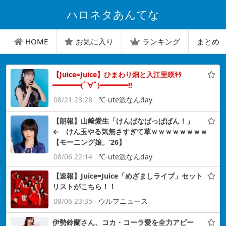
ハロネタあんてな
HOME
お気に入り
ランキング
まとめ
【Juice=Juice】ひまわり畑と入江里咲ｷﾀ
━━━━(ﾟ∀ﾟ)━━━━!!
08/21 23:28
℃-ute派なんday
【朗報】山﨑愛生「けんぱなぱっぱぱん！」
← けん玉やる気無さすぎて草ｗｗｗｗｗｗｗｗ
【モーニング娘。’26】
08/06 22:14
℃-ute派なんday
【速報】Juice=Juice「めざましライブ」セット
リストがこちら！！
08/06 23:35
ウルフニュース
伊勢鈴蘭さん、コカ・コーラ愛を全力アピー