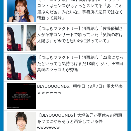
ロントはセンスがちょっとズレてる『あ、これ
選ぶんだぁ』みたいな。事務所の悪口ではなく
斬新って意味」
【つばきファクトリー】河西結心「佐藤優樹さ
んが卒業コンサートで歌っていた『笑顔の君は
太陽さ』が今でも思い出に残っていて」
【つばきファクトリー】河西結心「23歳になっ
たといっても気持ちはまだ18歳くらい」→福田
真琳のツッコミが秀逸
BEYOOOOONDS、明後日（8月7日）重大発表
ｗｗｗｗｗｗ
【BEYOOOOONDS】大坪茉乃が夏休みの宿題
をヲタにやらそうと画策している件
wwwwwww