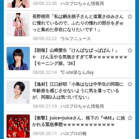
08/06 22:38
ハロプロちゃん情報局
長野桃羽「私は嗣永桃子さんと道重さゆみさん
に憧れているので、ふたりの憧れの部分をぎゅ
っと集めた存在になりたいです！」
08/06 22:22
ウルフニュース
【朗報】山﨑愛生「けんぱなぱっぱぱん！」
← けん玉やる気無さすぎて草ｗｗｗｗｗｗｗｗ
【モーニング娘。’26】
08/06 22:14
℃-ute派なんday
【逸材】江口紗耶「小島はなは中学生の同期に
年齢差を感じさせないように気を遣っている
が、同期2人は気づいてない」
08/06 21:10
ハロプロちゃん情報局
【衝撃】Juice=Juiceさん、格下の『≠ME』に抜
かれる緊急事態ｗｗｗｗｗｗｗｗｗｗｗｗ
08/06 20:17
ハロプロの種