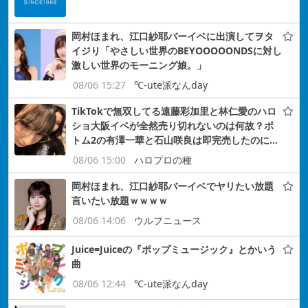
岡村ほまれ、江口紗耶バーイベに出演してヲタ
イジり「やさしい世界のBEYOOOOONDSに対し
激しい世界のモーニング娘。」
08/06 15:27
℃-ute派なんday
TikTokで無双してる遠藤彩加里と林仁愛のハロ
ショ大阪イベが全然売り切れないのは何故？ボ
トム2の有澤一華と石山咲良は即完売したのに…
08/06 15:00
ハロプロの種
岡村ほまれ、江口紗耶バーイベでヤリたい放題
言いたい放題ｗｗｗｗ
08/06 14:06
ウルフニュース
Juice=Juiceの『ポップミュージック』とかいう
曲
08/06 12:44
℃-ute派なんday