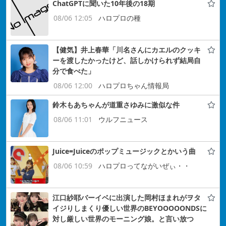
ChatGPTに聞いた10年後の18期
08/06 12:05
ハロプロの種
【健気】井上春華「川名さんにカエルのクッキ
ーを渡したかったけど、話しかけられず結局自
分で食べた」
08/06 12:00
ハロプロちゃん情報局
鈴木もあちゃんが道重さゆみに激似な件
08/06 11:01
ウルフニュース
Juice=Juiceのポップミュージックとかいう曲
08/06 10:59
ハロプロってながいぜぃ・・
江口紗耶バーイベに出演した岡村ほまれがヲタ
イジりしまくり優しい世界のBEYOOOOONDSに
対し厳しい世界のモーニング娘。と言い放つ