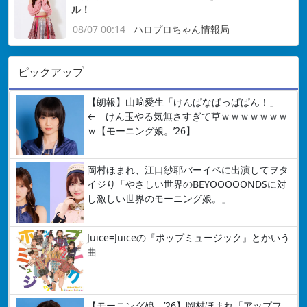
ル！
08/07 00:14
ハロプロちゃん情報局
ピックアップ
【朗報】山﨑愛生「けんぱなぱっぱぱん！」
← けん玉やる気無さすぎて草ｗｗｗｗｗｗｗ
ｗ【モーニング娘。’26】
岡村ほまれ、江口紗耶バーイベに出演してヲタ
イジり「やさしい世界のBEYOOOOONDSに対
し激しい世界のモーニング娘。」
Juice=Juiceの『ポップミュージック』とかいう
曲
【モーニング娘。’26】岡村ほまれ「アップフ