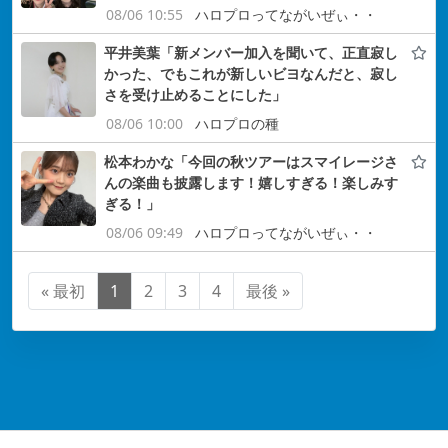
08/06 10:55
ハロプロってながいぜぃ・・
平井美葉「新メンバー加入を聞いて、正直寂し
かった、でもこれが新しいビヨなんだと、寂し
さを受け止めることにした」
08/06 10:00
ハロプロの種
松本わかな「今回の秋ツアーはスマイレージさ
んの楽曲も披露します！嬉しすぎる！楽しみす
ぎる！」
08/06 09:49
ハロプロってながいぜぃ・・
« 最初
1
2
3
4
最後 »