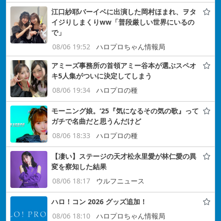
江口紗耶バーイベに出演した岡村ほまれ、ヲタ
イジりしまくりww「普段厳しい世界にいるの
で」
08/06 19:52
ハロプロちゃん情報局
アミーズ事務所の首領アミー谷本が選ぶスペオ
キ5人集がついに決定してしまう
08/06 19:34
ハロプロの種
モーニング娘。’25『気になるその気の歌』って
ガチで名曲だと思うんだけど
08/06 18:33
ハロプロの種
【凄い】ステージの天才松永里愛が林仁愛の異
変を察知した結果
08/06 18:17
ウルフニュース
ハロ！コン 2026 グッズ追加！
08/06 18:10
ハロプロちゃん情報局