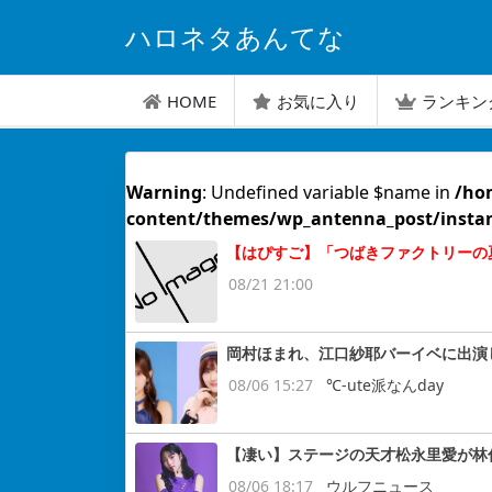
ハロネタあんてな
HOME
お気に入り
ランキン
Warning
: Undefined variable $name in
/ho
content/themes/wp_antenna_post/insta
【はぴすご】「つばきファクトリーの夏祭り
08/21 21:00
岡村ほまれ、江口紗耶バーイベに出演し
08/06 15:27
℃-ute派なんday
【凄い】ステージの天才松永里愛が林
08/06 18:17
ウルフニュース