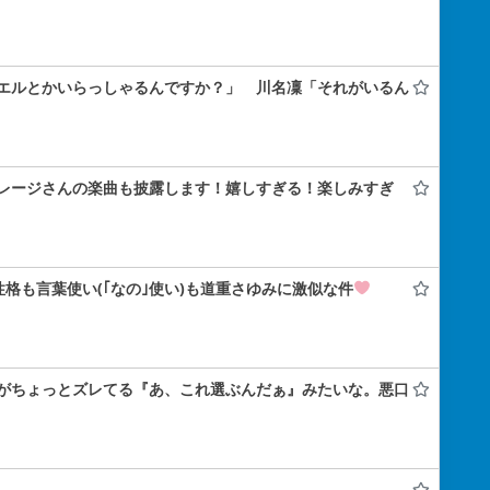
エルとかいらっしゃるんですか？」 川名凜「それがいるん
レージさんの楽曲も披露します！嬉しすぎる！楽しみすぎ
性格も言葉使い(｢なの｣使い)も道重さゆみに激似な件
がちょっとズレてる『あ、これ選ぶんだぁ』みたいな。悪口