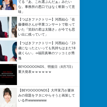
てる『あ、これ選ぶんだぁ』みたい
な。事務所の悪口ではなく斬新って意
味」
【つばきファクトリー】河西結心「佐
藤優樹さんが卒業コンサートで歌って
いた『笑顔の君は太陽さ』が今でも思
い出に残っていて」
【つばきファクトリー】河西結心「23
歳になったといっても気持ちはまだ18
歳くらい」→福田真琳のツッコミが秀
逸
BEYOOOOONDS、明後日（8月7日）
重大発表ｗｗｗｗｗｗ
【BEYOOOOONDS】大坪茉乃が夏休
みの宿題をヲタにやらそうと画策して
いる件wwwwwww