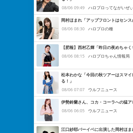
08/06 09:49
ハロプロってながいぜ
岡村ほまれ「アップフロントはセンス
08/06 08:30
ハロプロの種
【肥報】西村乙輝「昨日の夜めちゃく
08/06 08:15
ハロプロちゃん情報局
松本わかな「今回の秋ツアーはスマイ
る！」
08/06 07:07
ウルフニュース
伊勢鈴蘭さん、コカ・コーラへの猛ア
08/06 06:05
ウルフニュース
江口紗耶バーイベに出演した岡村ほま