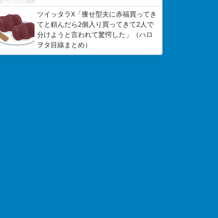
ツイッタラX「痩せ型夫に赤福買ってき
てと頼んだら2個入り買ってきて2人で
分けようと言われて驚愕した」（ハロ
ヲタ目線まとめ）