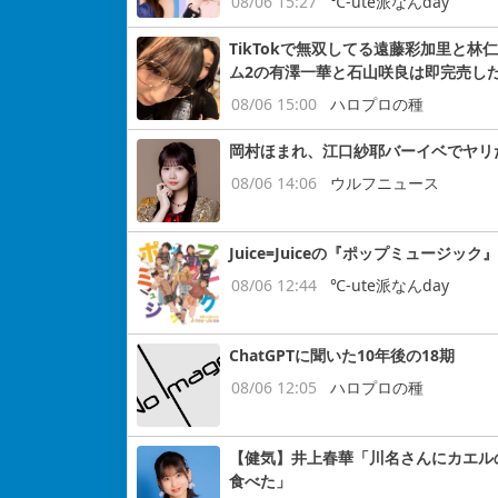
08/06 15:27
℃-ute派なんday
TikTokで無双してる遠藤彩加里と
ム2の有澤一華と石山咲良は即完売し
08/06 15:00
ハロプロの種
岡村ほまれ、江口紗耶バーイベでヤリ
08/06 14:06
ウルフニュース
Juice=Juiceの『ポップミュージッ
08/06 12:44
℃-ute派なんday
ChatGPTに聞いた10年後の18期
08/06 12:05
ハロプロの種
【健気】井上春華「川名さんにカエル
食べた」