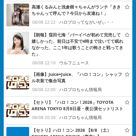
高瀬くるみんと浅倉樹々ちゃんがランチ「きき
ちゃんって呼んで？今日から友達ね！」
08/08 22:22
ハロプロってながいぜぃ・・
【朗報】窪田七海「バーイベが初めて完売して
嬉しかった、前日は不安で4時まで泣いてて眠れ
なかった、ここ1年は歌うことの怖さと戦ってき
た」
08/08 22:10
ウルフニュース
【画像】Juice=Juice、「ハロ！コン」シャッフ
ル衣装で集合写真
08/08 22:00
ハロプロちゃん情報局
【セトリ】「ハロ！コン！2026」TOYOTA
ARENA TOKYO 8月8日昼・夜公演セットリスト
08/08 20:39
ハロプロちゃん情報局
【セトリ】ハロ！コン 2026 【8/8 （土）