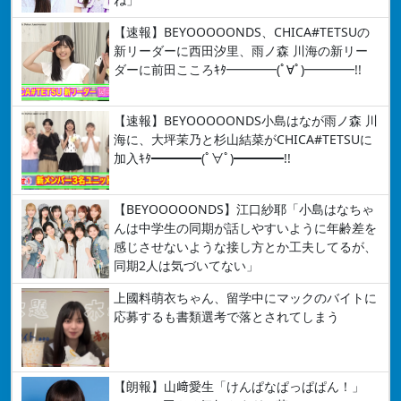
【速報】BEYOOOOONDS、CHICA#TETSUの
新リーダーに西田汐里、雨ノ森 川海の新リー
ダーに前田こころｷﾀ━━━━(ﾟ∀ﾟ)━━━━!!
【速報】BEYOOOOONDS小島はなが雨ノ森 川
海に、大坪茉乃と杉山結菜がCHICA#TETSUに
加入ｷﾀ━━━━(ﾟ∀ﾟ)━━━━!!
【BEYOOOOONDS】江口紗耶「小島はなちゃ
んは中学生の同期が話しやすいように年齢差を
感じさせないような接し方とか工夫してるが、
同期2人は気づいてない」
上國料萌衣ちゃん、留学中にマックのバイトに
応募するも書類選考で落とされてしまう
【朗報】山﨑愛生「けんぱなぱっぱぱん！」