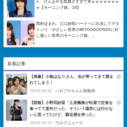
← けん玉やる気無さすぎて草ｗｗｗｗｗｗｗ
ｗ【モーニング娘。’26】
岡村ほまれ、江口紗耶バーイベに出演してヲタ
イジり「やさしい世界のBEYOOOOONDSに対
し激しい世界のモーニング娘。」
新着記事
【画像】小島はな
さん、虫が寄ってきて囲ま
れてしまう！
08/09 00:45
ハロプロちゃん情報局
【朗報】小野田紗栞「土居楓奏が松屋で定食を
食べてて意外だった、そういう場所には行かな
いと思ってたけど、親近感を持った」
08/09 00:10
ウルフニュース