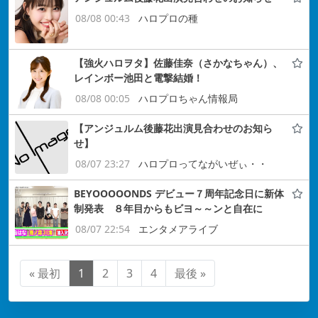
08/08 00:43
ハロプロの種
【強火ハロヲタ】佐藤佳奈（さかなちゃん）、
レインボー池田と電撃結婚！
08/08 00:05
ハロプロちゃん情報局
【アンジュルム後藤花出演見合わせのお知ら
せ】
08/07 23:27
ハロプロってながいぜぃ・・
BEYOOOOONDS デビュー７周年記念日に新体
制発表 ８年目からもビヨ～～ンと自在に
08/07 22:54
エンタメアライブ
« 最初
1
2
3
4
最後 »