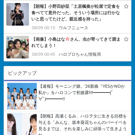
【朗報】小野田紗栞「土居楓奏が松屋で定食を
食べてて意外だった、そういう場所には行かな
いと思ってたけど、親近感を持った」
08/09 00:10
ウルフニュース
【画像】小島はな
さん、虫が寄ってきて囲ま
れてしまう！
08/09 00:45
ハロプロちゃん情報局
ピックアップ
【速報】モーニング娘。’26新曲『YESかNOか
私か』をハロコンで初披露ｷﾀ━━━━(ﾟ
∀ﾟ)━━━━!!
【朗報】高瀬くるみ、ハロヲタに生きる目標を
与える「みんな、坂本葵花ちゃんのバーイベを
見るまでは、それを楽しみに頑張って生きよう
ね」