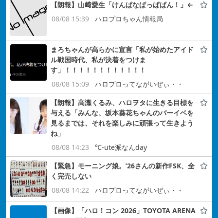
【朗報】山﨑愛生「けんぱなぱっぱぱん！」←
08/08 15:39
ハロプロちゃん情報局
まろちゃんが高らかに宣言「私が始めたアイド
ル戦国時代、私が決着をつけま
す」！！！！！！！！！！！！
08/08 15:09
ハロプロってながいぜぃ・・
【朗報】高瀬くるみ、ハロヲタに生きる目標を
与える「みんな、坂本葵花ちゃんのバーイベを
見るまでは、それを楽しみに頑張って生きよう
ね」
08/08 14:23
℃-ute派なんday
【緊急】モーニング娘。’26さんの新作FSK、全
く完売しない
08/08 14:22
ハロプロってながいぜぃ・・
【画像】「ハロ！コン 2026」TOYOTA ARENA