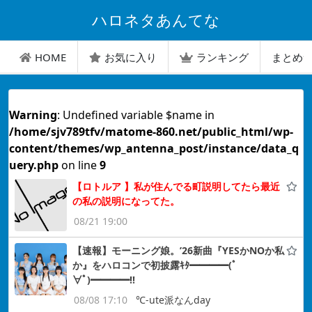
ハロネタあんてな
HOME
お気に入り
ランキング
まとめ
Warning
: Undefined variable $name in
/home/sjv789tfv/matome-860.net/public_html/wp-
content/themes/wp_antenna_post/instance/data_q
uery.php
on line
9
【ロトルア 】私が住んでる町説明してたら最近
の私の説明になってた。
08/21 19:00
【速報】モーニング娘。’26新曲『YESかNOか私
か』をハロコンで初披露ｷﾀ━━━━(ﾟ
∀ﾟ)━━━━!!
08/08 17:10
℃-ute派なんday