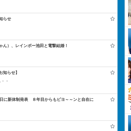
知らせ
ゃん）、レインボー池田と電撃結婚！
お知らせ】
ぃ・・
年記念日に新体制発表 ８年目からもビヨ～～ンと自在に