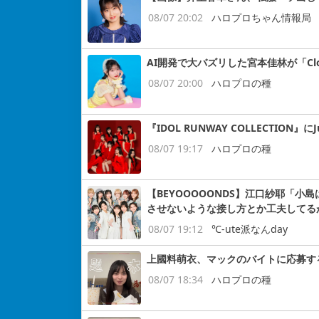
08/07 20:02
ハロプロちゃん情報局
AI開発で大バズリした宮本佳林が「Cloud
08/07 20:00
ハロプロの種
『IDOL RUNWAY COLLECTION』にJ
08/07 19:17
ハロプロの種
【BEYOOOOONDS】江口紗耶「
させないような接し方とか工夫してる
08/07 19:12
℃-ute派なんday
上國料萌衣、マックのバイトに応募す
08/07 18:34
ハロプロの種