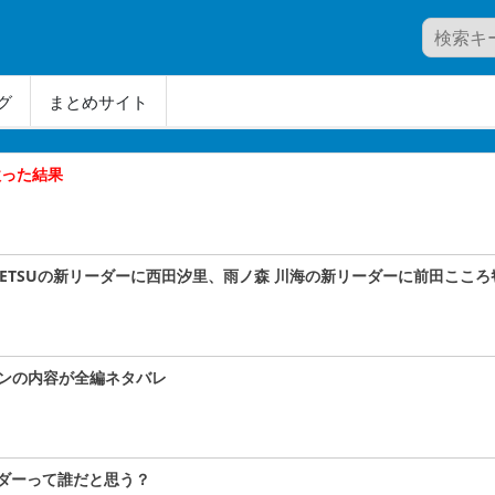
グ
まとめサイト
歌った結果
A#TETSUの新リーダーに西田汐里、雨ノ森 川海の新リーダーに前田こころｷﾀ
コンの内容が全編ネタバレ
ダーって誰だと思う？