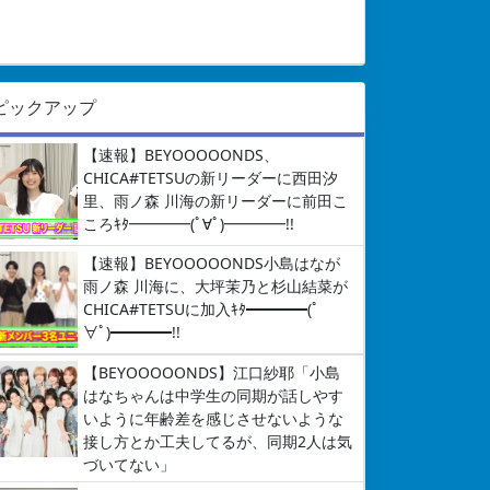
ピックアップ
【速報】BEYOOOOONDS、
CHICA#TETSUの新リーダーに西田汐
里、雨ノ森 川海の新リーダーに前田こ
ころｷﾀ━━━━(ﾟ∀ﾟ)━━━━!!
【速報】BEYOOOOONDS小島はなが
雨ノ森 川海に、大坪茉乃と杉山結菜が
CHICA#TETSUに加入ｷﾀ━━━━(ﾟ
∀ﾟ)━━━━!!
【BEYOOOOONDS】江口紗耶「小島
はなちゃんは中学生の同期が話しやす
いように年齢差を感じさせないような
接し方とか工夫してるが、同期2人は気
づいてない」