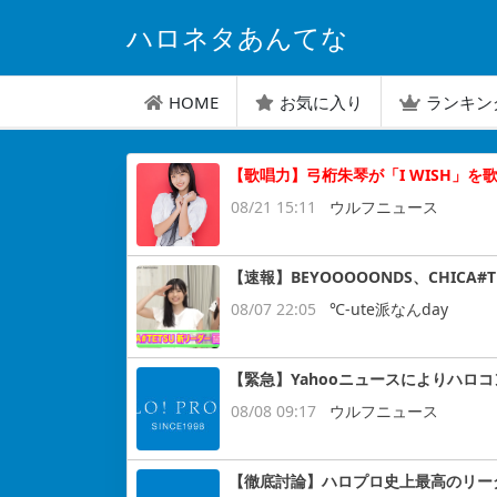
ハロネタあんてな
HOME
お気に入り
ランキン
【歌唱力】弓桁朱琴が「I WISH」を
08/21 15:11
ウルフニュース
【速報】BEYOOOOONDS、CHIC
08/07 22:05
℃-ute派なんday
【緊急】Yahooニュースによりハロ
08/08 09:17
ウルフニュース
【徹底討論】ハロプロ史上最高のリー