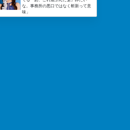
な。事務所の悪口ではなく斬新って意
味」