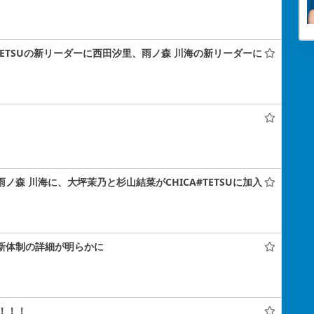
A#TETSUの新リーダーに西田汐里、雨ノ森 川海の新リーダーに
雨ノ森 川海に、大坪茉乃と杉山結菜がCHICA#TETSUに加入
！新体制の詳細が明らかに
！！！