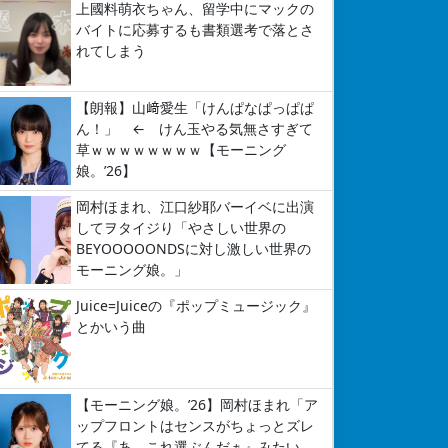
上國料萌衣ちゃん、留学中にマックの
バイトに応募するも書類選考で落とさ
れてしまう
【朗報】山﨑愛生「けんぱなぱっぱぱ
ん！」 ← けん玉やる気無さすぎて
草ｗｗｗｗｗｗｗｗ【モーニング
娘。’26】
岡村ほまれ、江口紗耶バーイベに出演
してヲタイジり「やさしい世界の
BEYOOOOONDSに対し激しい世界の
モーニング娘。」
Juice=Juiceの『ポップミュージック』
とかいう曲
【モーニング娘。’26】岡村ほまれ「ア
ップフロントはセンスがちょっとズレ
てる『あ、これ選ぶんだぁ』みたい