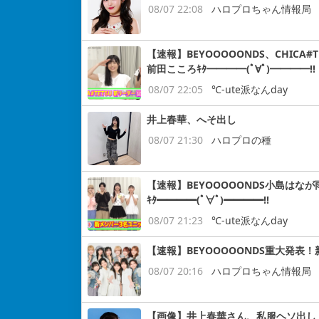
08/07 22:08
ハロプロちゃん情報局
【速報】BEYOOOOONDS、CHIC
前田こころｷﾀ━━━━(ﾟ∀ﾟ)━━━━!!
08/07 22:05
℃-ute派なんday
井上春華、へそ出し
08/07 21:30
ハロプロの種
【速報】BEYOOOOONDS小島はなが
ｷﾀ━━━━(ﾟ∀ﾟ)━━━━!!
08/07 21:23
℃-ute派なんday
【速報】BEYOOOOONDS重大発表
08/07 20:16
ハロプロちゃん情報局
【画像】井上春華さん、私服ヘソ出し