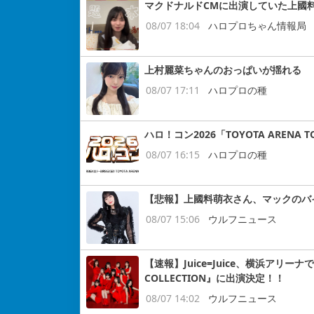
マクドナルドCMに出演していた上國
08/07 18:04
ハロプロちゃん情報局
上村麗菜ちゃんのおっぱいが揺れる
08/07 17:11
ハロプロの種
ハロ！コン2026「TOYOTA ARENA
08/07 16:15
ハロプロの種
【悲報】上國料萌衣さん、マックのバ
08/07 15:06
ウルフニュース
【速報】Juice=Juice、横浜アリー
COLLECTION』に出演決定！！
08/07 14:02
ウルフニュース