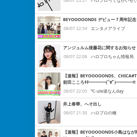
08/07 23:27
ハロプロってながいぜ
BEYOOOOONDS デビュー７周
08/07 22:54
エンタメアライブ
アンジュルム後藤花に関するお知らせ
08/07 22:08
ハロプロちゃん情報局
【速報】BEYOOOOONDS、CHIC
前田こころｷﾀ━━━━(ﾟ∀ﾟ)━━━━!!
08/07 22:05
℃-ute派なんday
井上春華、へそ出し
08/07 21:30
ハロプロの種
【速報】BEYOOOOONDS小島はなが