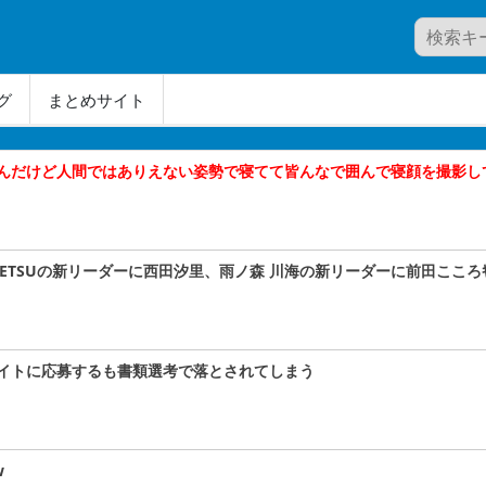
グ
まとめサイト
んだけど人間ではありえない姿勢で寝てて皆んなで囲んで寝顔を撮影し
A#TETSUの新リーダーに西田汐里、雨ノ森 川海の新リーダーに前田こころｷﾀ
イトに応募するも書類選考で落とされてしまう
w