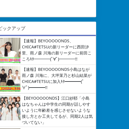
ピックアップ
【速報】BEYOOOOONDS、
CHICA#TETSUの新リーダーに西田汐
里、雨ノ森 川海の新リーダーに前田こ
ころｷﾀ━━━━(ﾟ∀ﾟ)━━━━!!
【速報】BEYOOOOONDS小島はなが
雨ノ森 川海に、大坪茉乃と杉山結菜が
CHICA#TETSUに加入ｷﾀ━━━━(ﾟ
∀ﾟ)━━━━!!
【BEYOOOOONDS】江口紗耶「小島
はなちゃんは中学生の同期が話しやす
いように年齢差を感じさせないような
接し方とか工夫してるが、同期2人は気
づいてない」