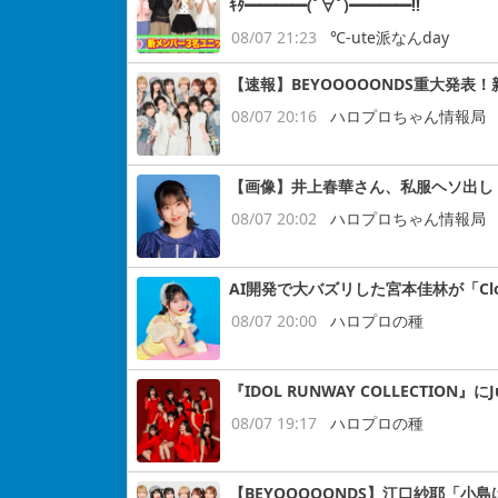
ｷﾀ━━━━(ﾟ∀ﾟ)━━━━!!
08/07 21:23
℃-ute派なんday
【速報】BEYOOOOONDS重大発表
08/07 20:16
ハロプロちゃん情報局
【画像】井上春華さん、私服ヘソ出し
08/07 20:02
ハロプロちゃん情報局
AI開発で大バズリした宮本佳林が「Cloud
08/07 20:00
ハロプロの種
『IDOL RUNWAY COLLECTION』にJ
08/07 19:17
ハロプロの種
【BEYOOOOONDS】江口紗耶「