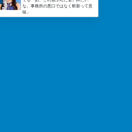
な。事務所の悪口ではなく斬新って意
味」