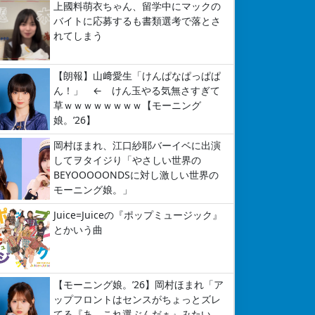
上國料萌衣ちゃん、留学中にマックの
バイトに応募するも書類選考で落とさ
れてしまう
【朗報】山﨑愛生「けんぱなぱっぱぱ
ん！」 ← けん玉やる気無さすぎて
草ｗｗｗｗｗｗｗｗ【モーニング
娘。’26】
岡村ほまれ、江口紗耶バーイベに出演
してヲタイジり「やさしい世界の
BEYOOOOONDSに対し激しい世界の
モーニング娘。」
Juice=Juiceの『ポップミュージック』
とかいう曲
【モーニング娘。’26】岡村ほまれ「ア
ップフロントはセンスがちょっとズレ
てる『あ、これ選ぶんだぁ』みたい