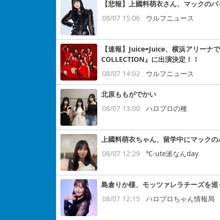
【悲報】上國料萌衣さん、マックのバ
08/07 15:06
ウルフニュース
【速報】Juice=Juice、横浜アリー
COLLECTION』に出演決定！！
08/07 14:02
ウルフニュース
北原ももがでかい
08/07 13:00
ハロプロの種
上國料萌衣ちゃん、留学中にマックの
08/07 12:29
℃-ute派なんday
島倉りか様、モッツァレラチーズを巡
08/07 12:15
ハロプロちゃん情報局