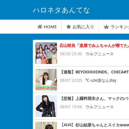
ハロネタあんてな
HOME
お気に入り
ランキン
石山咲良「楽屋でみふちゃんが寝てた
08/20 23:30
ウルフニュース
【速報】BEYOOOOONDS、CHIC
08/07 22:05
℃-ute派なんday
【悲報】上國料萌衣さん、マックのバ
08/07 15:06
ウルフニュース
【ﾒﾛﾒﾛ】杉山結菜ちゃんとスイカww