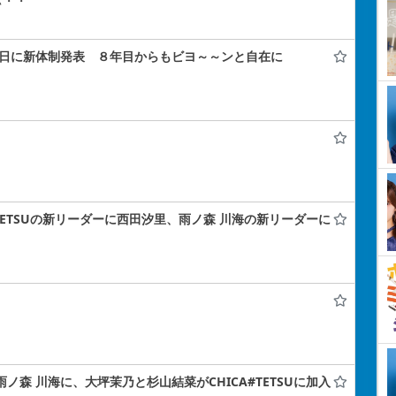
ぃ・・
年記念日に新体制発表 ８年目からもビヨ～～ンと自在に
A#TETSUの新リーダーに西田汐里、雨ノ森 川海の新リーダーに
雨ノ森 川海に、大坪茉乃と杉山結菜がCHICA#TETSUに加入