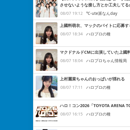
させないような接し方とか工夫してる
08/07 19:12
℃-ute派なんday
上國料萌衣、マックのバイトに応募す
08/07 18:34
ハロプロの種
マクドナルドCMに出演していた上國
08/07 18:04
ハロプロちゃん情報局
上村麗菜ちゃんのおっぱいが揺れる
08/07 17:11
ハロプロの種
ハロ！コン2026「TOYOTA ARENA
08/07 16:15
ハロプロの種