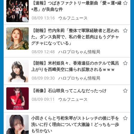
【速報】つばきファクトリー最新曲「愛＝運+縁
+恩」が良曲な件
08/09 13:16
ウルフニュース
【朗報】竹内朱莉「整体で軍隊経験者と思われ
た。ダンス負荷で、私の骨と筋肉はもうグチャ
グチャになっている」
08/09 12:48
ハロプロちゃん情報局
【朗報】米村姫良々、香港遠征のホテルで風呂
上がりを西﨑美空に撮られ拡散されるｗｗｗ
08/09 09:30
ハロプロちゃん情報局
【画像】石山咲良ってこんなだったっけ
08/09 09:11
ウルフニュース
小田さくらと弓桁朱琴がストレッチの後に手を
洗いに行く理由について大激論！どっちも一歩
も引かない