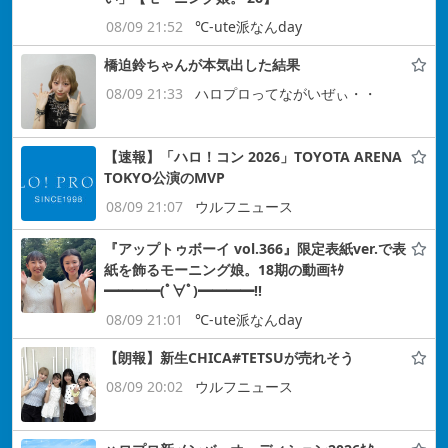
08/09 21:52
℃-ute派なんday
橋迫鈴ちゃんが本気出した結果
08/09 21:33
ハロプロってながいぜぃ・・
【速報】「ハロ！コン 2026」TOYOTA ARENA
TOKYO公演のMVP
08/09 21:07
ウルフニュース
『アップトゥボーイ vol.366』限定表紙ver.で表
紙を飾るモーニング娘。18期の動画ｷﾀ
━━━━(ﾟ∀ﾟ)━━━━!!
08/09 21:01
℃-ute派なんday
【朗報】新生CHICA#TETSUが売れそう
08/09 20:02
ウルフニュース