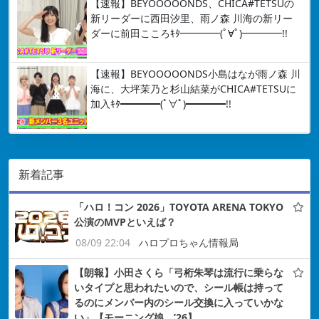
【速報】BEYOOOOONDS、CHICA#TETSUの
新リーダーに西田汐里、雨ノ森 川海の新リー
ダーに前田こころｷﾀ━━━━(ﾟ∀ﾟ)━━━━!!
【速報】BEYOOOOONDS小島はなが雨ノ森 川
海に、大坪茉乃と杉山結菜がCHICA#TETSUに
加入ｷﾀ━━━━(ﾟ∀ﾟ)━━━━!!
新着記事
「ハロ！コン 2026」TOYOTA ARENA TOKYO
公演のMVPといえば？
08/09 22:04
ハロプロちゃん情報局
【朗報】小田さくら「弓桁朱琴は流行に乗らな
いタイプと思われたいので、シール帳は持って
るのにメンバー内のシール交換に入っていかな
い」【モーニング娘。’26】