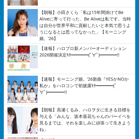
【朗報】小田さくら「私は15年間掛けてBe
Aliveに寄って行った、Be Aliveは私です。当時
は自分が世界平和に貢献したいと本気で思うよ
うになるとは思ってなかった」【モーニング
娘。’26】
【速報】ハロプロ新メンバーオーディション
2026開催決定ｷﾀ━━━━(ﾟ∀ﾟ)━━━━!!
【速報】モーニング娘。’26新曲『YESかNOか
私か』をハロコンで初披露ｷﾀ━━━━(ﾟ
∀ﾟ)━━━━!!
【朗報】高瀬くるみ、ハロヲタに生きる目標を
与える「みんな、坂本葵花ちゃんのバーイベを
見るまでは、それを楽しみに頑張って生きよう
ね」