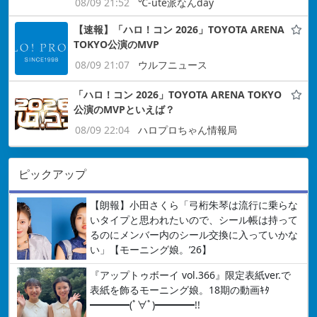
08/09 21:52
℃-ute派なんday
【速報】「ハロ！コン 2026」TOYOTA ARENA
TOKYO公演のMVP
08/09 21:07
ウルフニュース
「ハロ！コン 2026」TOYOTA ARENA TOKYO
公演のMVPといえば？
08/09 22:04
ハロプロちゃん情報局
ピックアップ
【朗報】小田さくら「弓桁朱琴は流行に乗らな
いタイプと思われたいので、シール帳は持って
るのにメンバー内のシール交換に入っていかな
い」【モーニング娘。’26】
『アップトゥボーイ vol.366』限定表紙ver.で
表紙を飾るモーニング娘。18期の動画ｷﾀ
━━━━(ﾟ∀ﾟ)━━━━!!