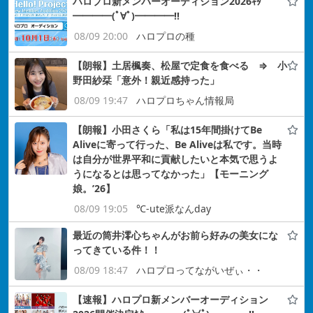
ハロプロ新メンバーオーディション2026ｷﾀ
━━━━(ﾟ∀ﾟ)━━━━!!
08/09 20:00
ハロプロの種
【朗報】土居楓奏、松屋で定食を食べる ⇒ 小
野田紗栞「意外！親近感持った」
08/09 19:47
ハロプロちゃん情報局
【朗報】小田さくら「私は15年間掛けてBe
Aliveに寄って行った、Be Aliveは私です。当時
は自分が世界平和に貢献したいと本気で思うよ
うになるとは思ってなかった」【モーニング
娘。’26】
08/09 19:05
℃-ute派なんday
最近の筒井澪心ちゃんがお前ら好みの美女にな
ってきている件！！
08/09 18:47
ハロプロってながいぜぃ・・
【速報】ハロプロ新メンバーオーディション