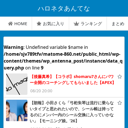
ハロネタあんてな
HOME
お気に入り
ランキング
まとめ
Warning
: Undefined variable $name in
/home/sjv789tfv/matome-860.net/public_html/wp-
content/themes/wp_antenna_post/instance/data_q
uery.php
on line
9
【後藤真希】【コラボ】shomaru7さんにパワ
ー全開のコーチングしてもらいました【APEX】
08/20 20:00
【朗報】小田さくら「弓桁朱琴は流行に乗らな
いタイプと思われたいので、シール帳は持って
るのにメンバー内のシール交換に入っていかな
い」【モーニング娘。’26】