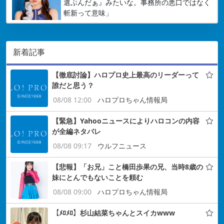
選ぶんだぁ』みたいな。事務所の悪口ではなく
斬新って意味」
新着記事
【徹底討論】ハロプロ史上最高のリーダーって
誰だと思う？
08/08 12:00
ハロプロちゃん情報局
【緊急】Yahooニュースによりハロコンの内容
が全編ネタバレ
08/08 09:17
ウルフニュース
【悲報】「お兄」こと橋田歩果の兄、当時8歳の
妹にとんでもないことを頼む
08/08 09:00
ハロプロちゃん情報局
【ﾒﾛﾒﾛ】杉山結菜ちゃんとスイカwww