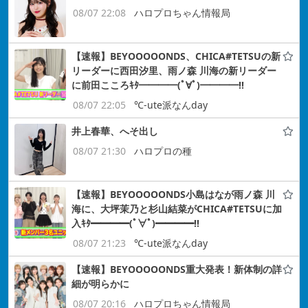
08/07 22:08
ハロプロちゃん情報局
【速報】BEYOOOOONDS、CHICA#TETSUの新
リーダーに西田汐里、雨ノ森 川海の新リーダー
に前田こころｷﾀ━━━━(ﾟ∀ﾟ)━━━━!!
08/07 22:05
℃-ute派なんday
井上春華、へそ出し
08/07 21:30
ハロプロの種
【速報】BEYOOOOONDS小島はなが雨ノ森 川
海に、大坪茉乃と杉山結菜がCHICA#TETSUに加
入ｷﾀ━━━━(ﾟ∀ﾟ)━━━━!!
08/07 21:23
℃-ute派なんday
【速報】BEYOOOOONDS重大発表！新体制の詳
細が明らかに
08/07 20:16
ハロプロちゃん情報局