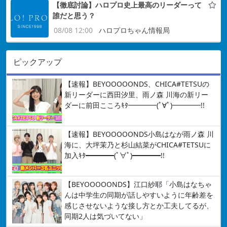
【徹底討論】ハロプロ史上最高のリーダーって
誰だと思う？
08/08 12:00
ハロプロちゃん情報局
ピックアップ
【速報】BEYOOOOONDS、CHICA#TETSUの
新リーダーに西田汐里、雨ノ森 川海の新リー
ダーに前田こころｷﾀ━━━━(ﾟ∀ﾟ)━━━━!!
【速報】BEYOOOOONDS小島はなが雨ノ森 川
海に、大坪茉乃と杉山結菜がCHICA#TETSUに
加入ｷﾀ━━━━(ﾟ∀ﾟ)━━━━!!
【BEYOOOOONDS】江口紗耶「小島はなちゃ
んは中学生の同期が話しやすいように年齢差を
感じさせないような接し方とか工夫してるが、
同期2人は気づいてない」