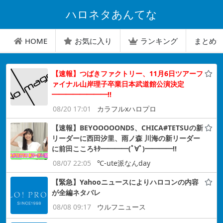
ハロネタあんてな
HOME
お気に入り
ランキング
まとめ
【速報】つばきファクトリー、11月6日ツアーフ
ァイナル山岸理子卒業日本武道館公演決定
━━━━━━━━!!
08/20 17:01
カラフルxハロプロ
【速報】BEYOOOOONDS、CHICA#TETSUの新
リーダーに西田汐里、雨ノ森 川海の新リーダー
に前田こころｷﾀ━━━━(ﾟ∀ﾟ)━━━━!!
08/07 22:05
℃-ute派なんday
【緊急】Yahooニュースによりハロコンの内容
が全編ネタバレ
08/08 09:17
ウルフニュース