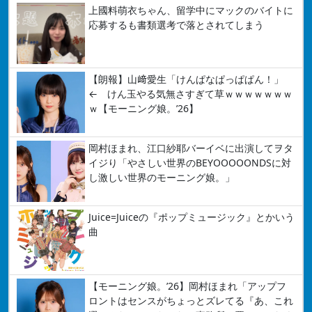
上國料萌衣ちゃん、留学中にマックのバイトに
応募するも書類選考で落とされてしまう
【朗報】山﨑愛生「けんぱなぱっぱぱん！」
← けん玉やる気無さすぎて草ｗｗｗｗｗｗｗ
ｗ【モーニング娘。’26】
岡村ほまれ、江口紗耶バーイベに出演してヲタ
イジり「やさしい世界のBEYOOOOONDSに対
し激しい世界のモーニング娘。」
Juice=Juiceの『ポップミュージック』とかいう
曲
【モーニング娘。’26】岡村ほまれ「アップフ
ロントはセンスがちょっとズレてる『あ、これ