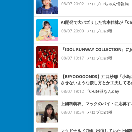
08/07 20:02
ハロプロちゃん情報局
AI開発で大バズリした宮本佳林が「Cloud
08/07 20:00
ハロプロの種
『IDOL RUNWAY COLLECTION』にJ
08/07 19:17
ハロプロの種
【BEYOOOOONDS】江口紗耶「
させないような接し方とか工夫してる
08/07 19:12
℃-ute派なんday
上國料萌衣、マックのバイトに応募す
08/07 18:34
ハロプロの種
マクドナルドCMに出演していた上國