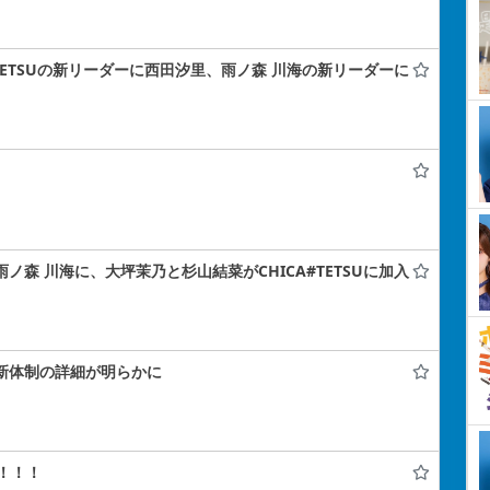
A#TETSUの新リーダーに西田汐里、雨ノ森 川海の新リーダーに
雨ノ森 川海に、大坪茉乃と杉山結菜がCHICA#TETSUに加入
！新体制の詳細が明らかに
！！！