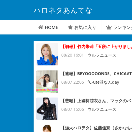
ハロネタあんてな
HOME
お気に入り
ランキン
【朗報】竹内朱莉「五段に上がりまし
08/20 16:01
ウルフニュース
【速報】BEYOOOOONDS、CHIC
08/07 22:05
℃-ute派なんday
【悲報】上國料萌衣さん、マックのバ
08/07 15:06
ウルフニュース
【強火ハロヲタ】佐藤佳奈（さかなち