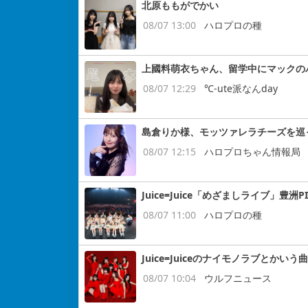
北原ももがでかい
08/07 13:00
ハロプロの種
上國料萌衣ちゃん、留学中にマックの
08/07 12:29
℃-ute派なんday
島倉りか様、モッツァレラチーズを巡
08/07 12:15
ハロプロちゃん情報局
Juice=Juice「めざましライブ」豊洲P
08/07 11:00
ハロプロの種
Juice=Juiceのナイモノラブとかいう曲
08/07 10:04
ウルフニュース