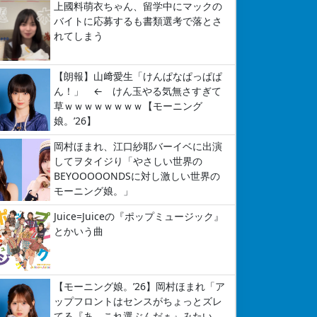
上國料萌衣ちゃん、留学中にマックの
バイトに応募するも書類選考で落とさ
れてしまう
【朗報】山﨑愛生「けんぱなぱっぱぱ
ん！」 ← けん玉やる気無さすぎて
草ｗｗｗｗｗｗｗｗ【モーニング
娘。’26】
岡村ほまれ、江口紗耶バーイベに出演
してヲタイジり「やさしい世界の
BEYOOOOONDSに対し激しい世界の
モーニング娘。」
Juice=Juiceの『ポップミュージック』
とかいう曲
【モーニング娘。’26】岡村ほまれ「ア
ップフロントはセンスがちょっとズレ
てる『あ、これ選ぶんだぁ』みたい