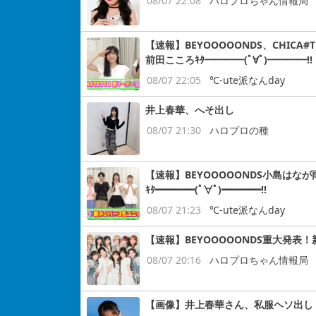
08/07 22:08
ハロプロちゃん情報局
【速報】BEYOOOOONDS、CHIC
前田こころｷﾀ━━━━(ﾟ∀ﾟ)━━━━!!
08/07 22:05
℃-ute派なんday
井上春華、へそ出し
08/07 21:30
ハロプロの種
【速報】BEYOOOOONDS小島はなが
ｷﾀ━━━━(ﾟ∀ﾟ)━━━━!!
08/07 21:23
℃-ute派なんday
【速報】BEYOOOOONDS重大発表
08/07 20:16
ハロプロちゃん情報局
【画像】井上春華さん、私服ヘソ出し