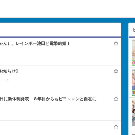
ゃん）、レインボー池田と電撃結婚！
お知らせ】
ぃ・・
年記念日に新体制発表 ８年目からもビヨ～～ンと自在に