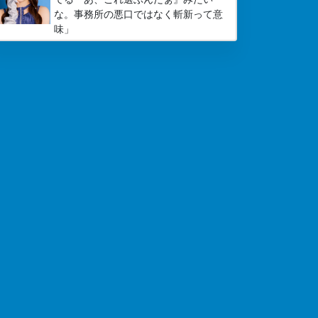
な。事務所の悪口ではなく斬新って意
味」