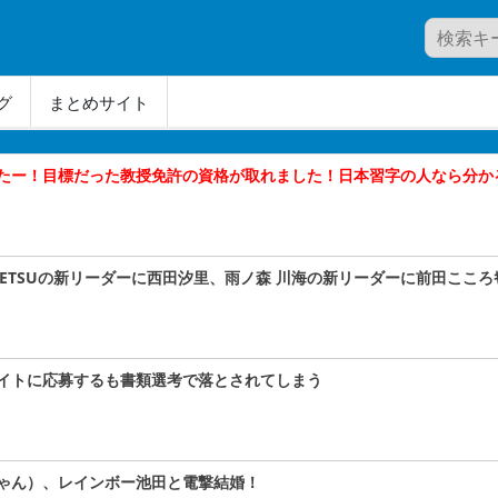
グ
まとめサイト
たー！目標だった教授免許の資格が取れました！日本習字の人なら分か
A#TETSUの新リーダーに西田汐里、雨ノ森 川海の新リーダーに前田こころｷﾀ
イトに応募するも書類選考で落とされてしまう
ゃん）、レインボー池田と電撃結婚！