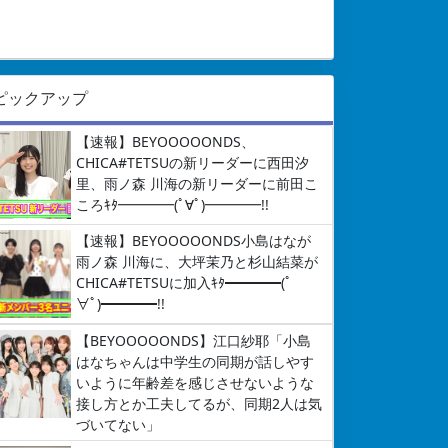
ピックアップ
【速報】BEYOOOOONDS、
CHICA#TETSUの新リーダーに西田汐
里、雨ノ森 川海の新リーダーに前田こ
ころｷﾀ━━━━(ﾟ∀ﾟ)━━━━!!
【速報】BEYOOOOONDS小島はなが
雨ノ森 川海に、大坪茉乃と杉山結菜が
CHICA#TETSUに加入ｷﾀ━━━━(ﾟ
∀ﾟ)━━━━!!
【BEYOOOOONDS】江口紗耶「小島
はなちゃんは中学生の同期が話しやす
いように年齢差を感じさせないような
接し方とか工夫してるが、同期2人は気
づいてない」