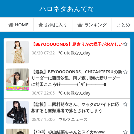
ハロネタあんてな
HOME
お気に入り
ランキング
まとめ
【BEYOOOOONDS】島倉りかの様子がおかしい
08/20 07:22
℃-ute派なんday
【速報】BEYOOOOONDS、CHICA#TETSUの新
リーダーに西田汐里、雨ノ森 川海の新リーダー
に前田こころｷﾀ━━━━(ﾟ∀ﾟ)━━━━!!
08/07 22:05
℃-ute派なんday
【悲報】上國料萌衣さん、マックのバイトに応
募するも書類選考で落とされてしまう
08/07 15:06
ウルフニュース
【ﾒﾛﾒﾛ】杉山結菜ちゃんとスイカwww