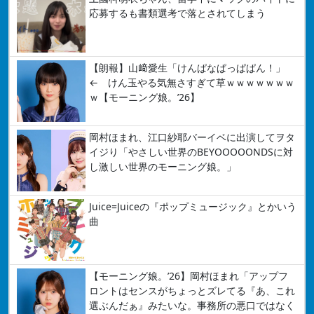
応募するも書類選考で落とされてしまう
【朗報】山﨑愛生「けんぱなぱっぱぱん！」
← けん玉やる気無さすぎて草ｗｗｗｗｗｗｗ
ｗ【モーニング娘。’26】
岡村ほまれ、江口紗耶バーイベに出演してヲタ
イジり「やさしい世界のBEYOOOOONDSに対
し激しい世界のモーニング娘。」
Juice=Juiceの『ポップミュージック』とかいう
曲
【モーニング娘。’26】岡村ほまれ「アップフ
ロントはセンスがちょっとズレてる『あ、これ
選ぶんだぁ』みたいな。事務所の悪口ではなく