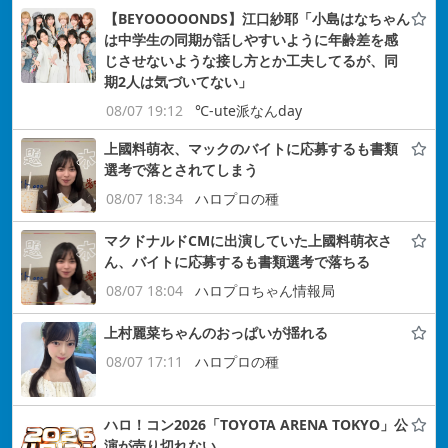
【BEYOOOOONDS】江口紗耶「小島はなちゃん
は中学生の同期が話しやすいように年齢差を感
じさせないような接し方とか工夫してるが、同
期2人は気づいてない」
08/07 19:12
℃-ute派なんday
上國料萌衣、マックのバイトに応募するも書類
選考で落とされてしまう
08/07 18:34
ハロプロの種
マクドナルドCMに出演していた上國料萌衣さ
ん、バイトに応募するも書類選考で落ちる
08/07 18:04
ハロプロちゃん情報局
上村麗菜ちゃんのおっぱいが揺れる
08/07 17:11
ハロプロの種
ハロ！コン2026「TOYOTA ARENA TOKYO」公
演が売り切れない