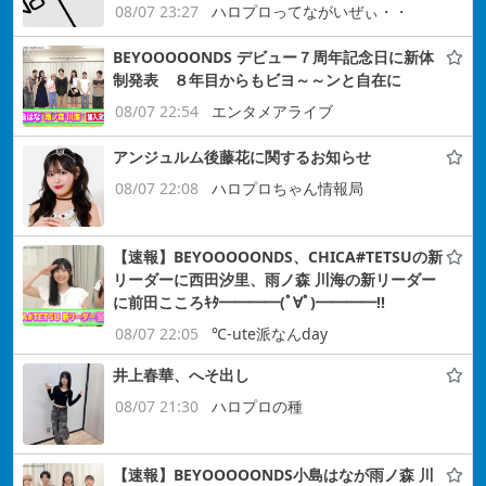
08/07 23:27
ハロプロってながいぜぃ・・
BEYOOOOONDS デビュー７周年記念日に新体
制発表 ８年目からもビヨ～～ンと自在に
08/07 22:54
エンタメアライブ
アンジュルム後藤花に関するお知らせ
08/07 22:08
ハロプロちゃん情報局
【速報】BEYOOOOONDS、CHICA#TETSUの新
リーダーに西田汐里、雨ノ森 川海の新リーダー
に前田こころｷﾀ━━━━(ﾟ∀ﾟ)━━━━!!
08/07 22:05
℃-ute派なんday
井上春華、へそ出し
08/07 21:30
ハロプロの種
【速報】BEYOOOOONDS小島はなが雨ノ森 川