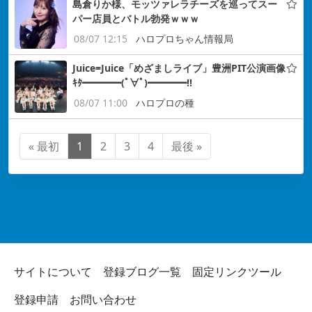
島倉りか様、モッツァレラチーズを巡ってスー
パー店員とバトル勃発ｗｗｗ
08/07 12:15
ハロプロちゃん情報局
Juice=Juice「めざましライブ」豊洲PIT公演画像
ｷﾀ━━━━(ﾟ∀ﾟ)━━━━!!
08/07 11:00
ハロプロの種
« 最初
1
2
3
4
最後 »
サイトについて
登録ブログ一覧
固定リンクツール
登録申請
お問い合わせ