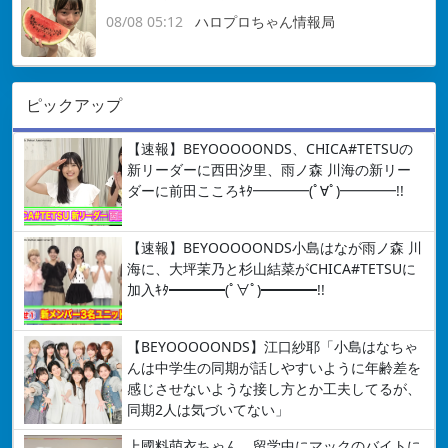
08/08 05:12
ハロプロちゃん情報局
ピックアップ
【速報】BEYOOOOONDS、CHICA#TETSUの
新リーダーに西田汐里、雨ノ森 川海の新リー
ダーに前田こころｷﾀ━━━━(ﾟ∀ﾟ)━━━━!!
【速報】BEYOOOOONDS小島はなが雨ノ森 川
海に、大坪茉乃と杉山結菜がCHICA#TETSUに
加入ｷﾀ━━━━(ﾟ∀ﾟ)━━━━!!
【BEYOOOOONDS】江口紗耶「小島はなちゃ
んは中学生の同期が話しやすいように年齢差を
感じさせないような接し方とか工夫してるが、
同期2人は気づいてない」
上國料萌衣ちゃん、留学中にマックのバイトに