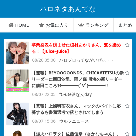
ハロネタあんてな
HOME
お気に入り
ランキング
まとめ
卒業発表を済ませた植村あかりさん、髪を染め
る！【Juice=Juice】
08/20 05:00
ハロプロってながいぜぃ・・
【速報】BEYOOOOONDS、CHICA#TETSUの新
リーダーに西田汐里、雨ノ森 川海の新リーダー
に前田こころｷﾀ━━━━(ﾟ∀ﾟ)━━━━!!
08/07 22:05
℃-ute派なんday
【悲報】上國料萌衣さん、マックのバイトに応
募するも書類選考で落とされてしまう
08/07 15:06
ウルフニュース
【強火ハロヲタ】佐藤佳奈（さかなちゃん）、