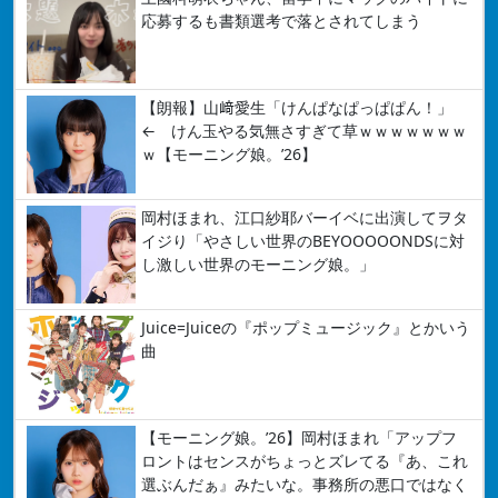
応募するも書類選考で落とされてしまう
【朗報】山﨑愛生「けんぱなぱっぱぱん！」
← けん玉やる気無さすぎて草ｗｗｗｗｗｗｗ
ｗ【モーニング娘。’26】
岡村ほまれ、江口紗耶バーイベに出演してヲタ
イジり「やさしい世界のBEYOOOOONDSに対
し激しい世界のモーニング娘。」
Juice=Juiceの『ポップミュージック』とかいう
曲
【モーニング娘。’26】岡村ほまれ「アップフ
ロントはセンスがちょっとズレてる『あ、これ
選ぶんだぁ』みたいな。事務所の悪口ではなく