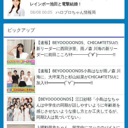
レインボー池田と電撃結婚！
08/08 00:05
ハロプロちゃん情報局
ピックアップ
【速報】BEYOOOOONDS、CHICA#TETSUの
新リーダーに西田汐里、雨ノ森 川海の新リー
ダーに前田こころｷﾀ━━━━(ﾟ∀ﾟ)━━━━!!
【速報】BEYOOOOONDS小島はなが雨ノ森 川
海に、大坪茉乃と杉山結菜がCHICA#TETSUに
加入ｷﾀ━━━━(ﾟ∀ﾟ)━━━━!!
【BEYOOOOONDS】江口紗耶「小島はなちゃ
んは中学生の同期が話しやすいように年齢差を
感じさせないような接し方とか工夫してるが、
同期2人は気づいてない」
上國料萌衣ちゃん、留学中にマックのバイトに