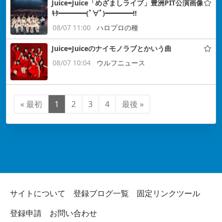
Juice=Juice「めざましライブ」豊洲PIT公演画像
ｷﾀ━━━━(ﾟ∀ﾟ)━━━━!!
08/07 11:00
ハロプロの種
Juice=Juiceのナイモノラブとかいう曲
08/07 10:04
ウルフニュース
« 最初
1
2
3
4
最後 »
サイトについて
登録ブログ一覧
固定リンクツール
登録申請
お問い合わせ