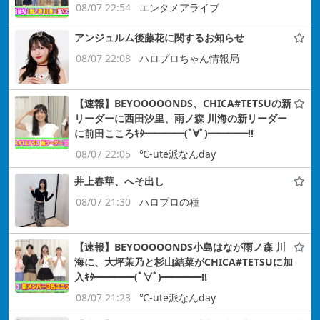
08/07 22:54
エンタメアライブ
アンジュルム後藤花に関するお知らせ
08/07 22:08
ハロプロちゃん情報局
【速報】BEYOOOOONDS、CHICA#TETSUの新
リーダーに西田汐里、雨ノ森 川海の新リーダー
に前田こころｷﾀ━━━━(ﾟ∀ﾟ)━━━━!!
08/07 22:05
℃-ute派なんday
井上春華、へそ出し
08/07 21:30
ハロプロの種
【速報】BEYOOOOONDS小島はなが雨ノ森 川
海に、大坪茉乃と杉山結菜がCHICA#TETSUに加
入ｷﾀ━━━━(ﾟ∀ﾟ)━━━━!!
08/07 21:23
℃-ute派なんday