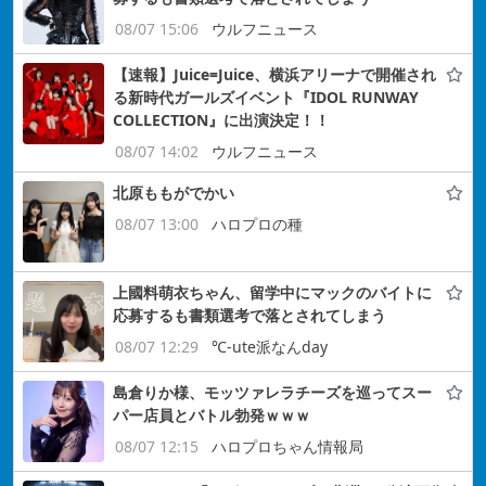
08/07 15:06
ウルフニュース
【速報】Juice=Juice、横浜アリーナで開催され
る新時代ガールズイベント『IDOL RUNWAY
COLLECTION』に出演決定！！
08/07 14:02
ウルフニュース
北原ももがでかい
08/07 13:00
ハロプロの種
上國料萌衣ちゃん、留学中にマックのバイトに
応募するも書類選考で落とされてしまう
08/07 12:29
℃-ute派なんday
島倉りか様、モッツァレラチーズを巡ってスー
パー店員とバトル勃発ｗｗｗ
08/07 12:15
ハロプロちゃん情報局