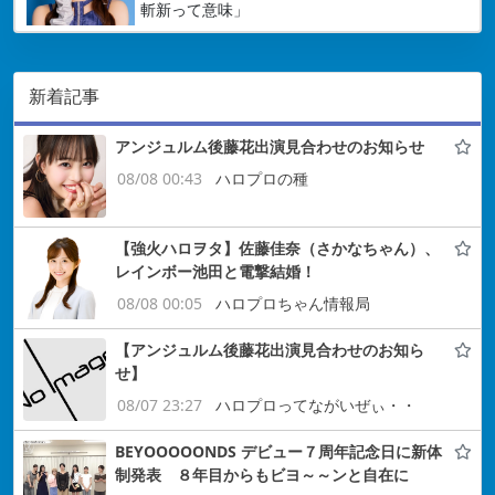
斬新って意味」
新着記事
アンジュルム後藤花出演見合わせのお知らせ
08/08 00:43
ハロプロの種
【強火ハロヲタ】佐藤佳奈（さかなちゃん）、
レインボー池田と電撃結婚！
08/08 00:05
ハロプロちゃん情報局
【アンジュルム後藤花出演見合わせのお知ら
せ】
08/07 23:27
ハロプロってながいぜぃ・・
BEYOOOOONDS デビュー７周年記念日に新体
制発表 ８年目からもビヨ～～ンと自在に