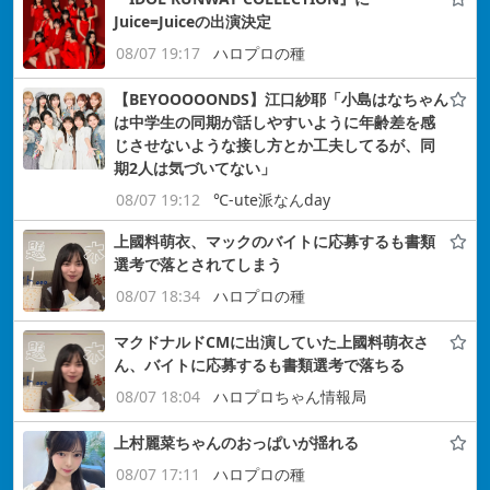
Juice=Juiceの出演決定
08/07 19:17
ハロプロの種
【BEYOOOOONDS】江口紗耶「小島はなちゃん
は中学生の同期が話しやすいように年齢差を感
じさせないような接し方とか工夫してるが、同
期2人は気づいてない」
08/07 19:12
℃-ute派なんday
上國料萌衣、マックのバイトに応募するも書類
選考で落とされてしまう
08/07 18:34
ハロプロの種
マクドナルドCMに出演していた上國料萌衣さ
ん、バイトに応募するも書類選考で落ちる
08/07 18:04
ハロプロちゃん情報局
上村麗菜ちゃんのおっぱいが揺れる
08/07 17:11
ハロプロの種