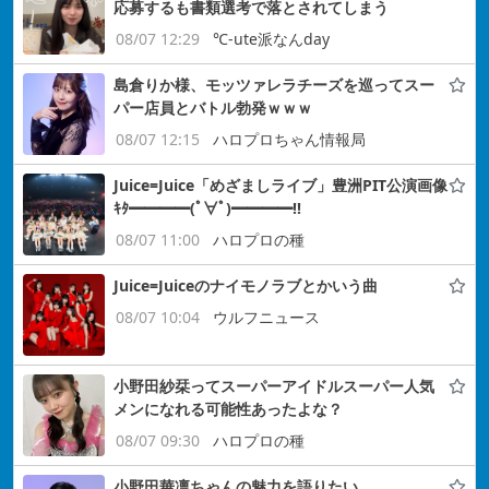
応募するも書類選考で落とされてしまう
08/07 12:29
℃-ute派なんday
島倉りか様、モッツァレラチーズを巡ってスー
パー店員とバトル勃発ｗｗｗ
08/07 12:15
ハロプロちゃん情報局
Juice=Juice「めざましライブ」豊洲PIT公演画像
ｷﾀ━━━━(ﾟ∀ﾟ)━━━━!!
08/07 11:00
ハロプロの種
Juice=Juiceのナイモノラブとかいう曲
08/07 10:04
ウルフニュース
小野田紗栞ってスーパーアイドルスーパー人気
メンになれる可能性あったよな？
08/07 09:30
ハロプロの種
小野田華凛ちゃんの魅力を語りたい