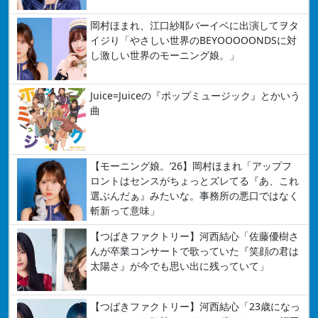
岡村ほまれ、江口紗耶バーイベに出演してヲタ
イジり「やさしい世界のBEYOOOOONDSに対
し激しい世界のモーニング娘。」
Juice=Juiceの『ポップミュージック』とかいう
曲
【モーニング娘。’26】岡村ほまれ「アップフ
ロントはセンスがちょっとズレてる『あ、これ
選ぶんだぁ』みたいな。事務所の悪口ではなく
斬新って意味」
【つばきファクトリー】河西結心「佐藤優樹さ
んが卒業コンサートで歌っていた『笑顔の君は
太陽さ』が今でも思い出に残っていて」
【つばきファクトリー】河西結心「23歳になっ