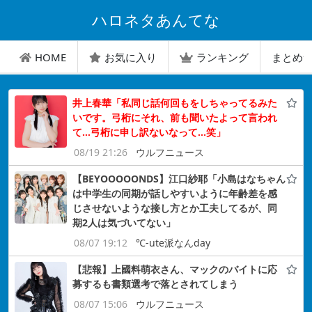
ハロネタあんてな
HOME
お気に入り
ランキング
まとめ
井上春華「私同じ話何回もをしちゃってるみた
いです。弓桁にそれ、前も聞いたよって言われ
て…弓桁に申し訳ないなって…笑」
08/19 21:26
ウルフニュース
【BEYOOOOONDS】江口紗耶「小島はなちゃん
は中学生の同期が話しやすいように年齢差を感
じさせないような接し方とか工夫してるが、同
期2人は気づいてない」
08/07 19:12
℃-ute派なんday
【悲報】上國料萌衣さん、マックのバイトに応
募するも書類選考で落とされてしまう
08/07 15:06
ウルフニュース