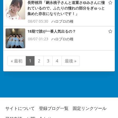
長野桃羽「嗣永桃子さんと道重さゆみさんに憧
れているので、ふたりの憧れの部分をぎゅっと
集めた存在になりたいです！」
08/07 05:30
ハロプロの種
18期で誰が一番人気出るの？
08/07 01:23
ハロプロの種
« 最初
1
2
3
4
最後 »
サイトについて
登録ブログ一覧
固定リンクツール