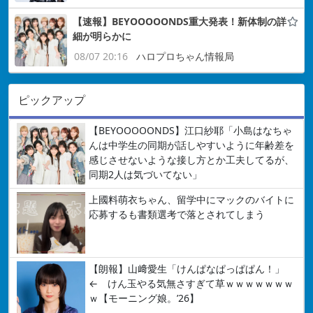
【速報】BEYOOOOONDS重大発表！新体制の詳
細が明らかに
08/07 20:16
ハロプロちゃん情報局
ピックアップ
【BEYOOOOONDS】江口紗耶「小島はなちゃ
んは中学生の同期が話しやすいように年齢差を
感じさせないような接し方とか工夫してるが、
同期2人は気づいてない」
上國料萌衣ちゃん、留学中にマックのバイトに
応募するも書類選考で落とされてしまう
【朗報】山﨑愛生「けんぱなぱっぱぱん！」
← けん玉やる気無さすぎて草ｗｗｗｗｗｗｗ
ｗ【モーニング娘。’26】