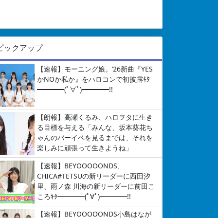
ピックアップ
【速報】モーニング娘。’26新曲『YES
かNOか私か』をハロコンで初披露ｷﾀ
━━━━(ﾟ∀ﾟ)━━━━!!
【朗報】高瀬くるみ、ハロヲタに生き
る目標を与える「みんな、坂本葵花ち
ゃんのバーイベを見るまでは、それを
楽しみに頑張って生きようね」
【速報】BEYOOOOONDS、
CHICA#TETSUの新リーダーに西田汐
里、雨ノ森 川海の新リーダーに前田こ
ころｷﾀ━━━━(ﾟ∀ﾟ)━━━━!!
【速報】BEYOOOOONDS小島はなが