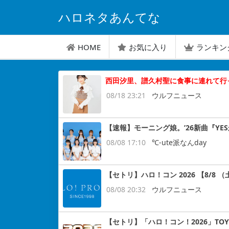
ハロネタあんてな
HOME
お気に入り
ランキン
西田汐里、譜久村聖に食事に連れて行
08/18 23:21
ウルフニュース
【速報】モーニング娘。’26新曲『YES
08/08 17:10
℃-ute派なんday
【セトリ】ハロ！コン 2026 【8/8 （土
08/08 20:32
ウルフニュース
【セトリ】「ハロ！コン！2026」TOYO