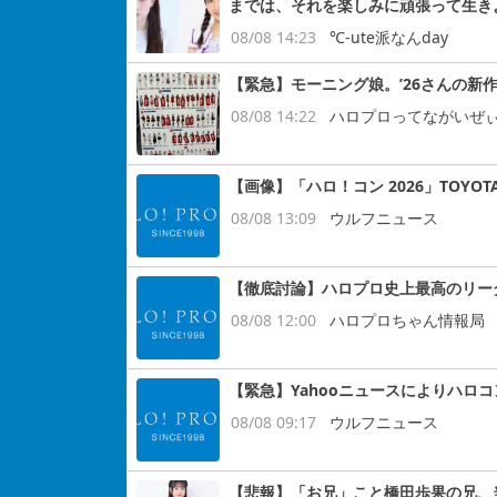
までは、それを楽しみに頑張って生き
08/08 14:23
℃-ute派なんday
【緊急】モーニング娘。’26さんの新作
08/08 14:22
ハロプロってながいぜ
【画像】「ハロ！コン 2026」TOYOT
08/08 13:09
ウルフニュース
【徹底討論】ハロプロ史上最高のリー
08/08 12:00
ハロプロちゃん情報局
【緊急】Yahooニュースによりハロ
08/08 09:17
ウルフニュース
【悲報】「お兄」こと橋田歩果の兄、