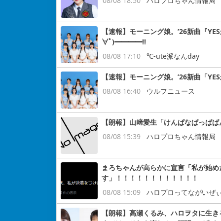
08/08 18:50
ハロプロちゃん情報局
【速報】モーニング娘。’26新曲『YE
∀ﾟ)━━━━!!
08/08 17:10
℃-ute派なんday
【速報】モーニング娘。’26新曲「YE
08/08 16:40
ウルフニュース
【朗報】山﨑愛生「けんぱなぱっぱぱ
08/08 15:39
ハロプロちゃん情報局
まろちゃんが高らかに宣言「私が始め
す」！！！！！！！！！！！！
08/08 15:09
ハロプロってながいぜ
【朗報】高瀬くるみ、ハロヲタに生き