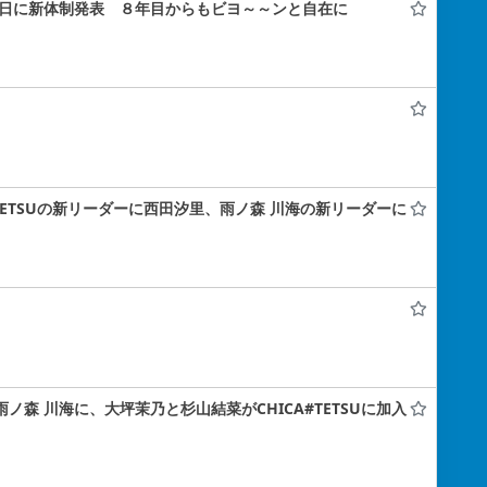
年記念日に新体制発表 ８年目からもビヨ～～ンと自在に
A#TETSUの新リーダーに西田汐里、雨ノ森 川海の新リーダーに
雨ノ森 川海に、大坪茉乃と杉山結菜がCHICA#TETSUに加入