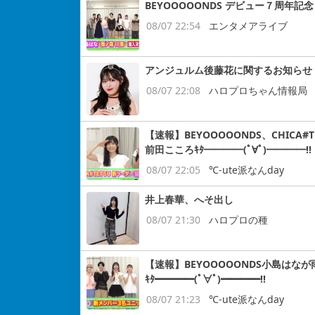
BEYOOOOONDS デビュー７周
08/07 22:54
エンタメアライブ
アンジュルム後藤花に関するお知らせ
08/07 22:08
ハロプロちゃん情報局
【速報】BEYOOOOONDS、CHIC
前田こころｷﾀ━━━━(ﾟ∀ﾟ)━━━━!!
08/07 22:05
℃-ute派なんday
井上春華、へそ出し
08/07 21:30
ハロプロの種
【速報】BEYOOOOONDS小島はなが
ｷﾀ━━━━(ﾟ∀ﾟ)━━━━!!
08/07 21:23
℃-ute派なんday