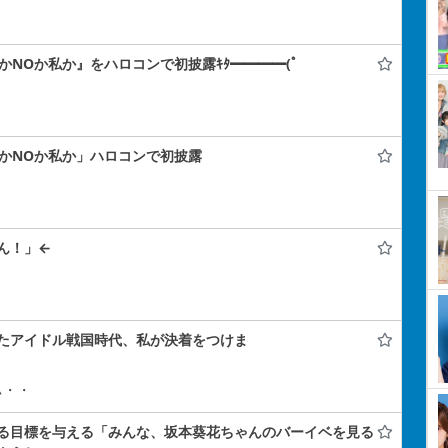
SかNOか私か』をハロコンで初披露ｷﾀ━━━━(ﾟ
SかNOか私か」ハロコンで初披露
ん！」←
たアイドル戦国時代、私が決着をつけま
ぃ・・
る目標を与える「みんな、坂本葵花ちゃんのバーイベを見る