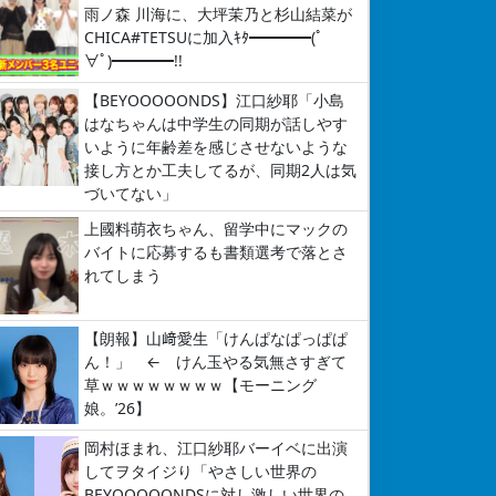
雨ノ森 川海に、大坪茉乃と杉山結菜が
CHICA#TETSUに加入ｷﾀ━━━━(ﾟ
∀ﾟ)━━━━!!
【BEYOOOOONDS】江口紗耶「小島
はなちゃんは中学生の同期が話しやす
いように年齢差を感じさせないような
接し方とか工夫してるが、同期2人は気
づいてない」
上國料萌衣ちゃん、留学中にマックの
バイトに応募するも書類選考で落とさ
れてしまう
【朗報】山﨑愛生「けんぱなぱっぱぱ
ん！」 ← けん玉やる気無さすぎて
草ｗｗｗｗｗｗｗｗ【モーニング
娘。’26】
岡村ほまれ、江口紗耶バーイベに出演
してヲタイジり「やさしい世界の
BEYOOOOONDSに対し激しい世界の