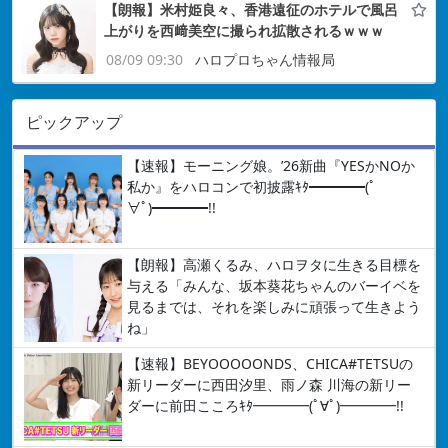
【朗報】米村姫良々、香港遠征のホテルで風呂
上がりを西﨑美空に撮られ拡散されるｗｗｗ
08/09 09:30
ハロプロちゃん情報局
ピックアップ
【速報】モーニング娘。’26新曲『YESかNOか
私か』をハロコンで初披露ｷﾀ━━━━(ﾟ
∀ﾟ)━━━━!!
【朗報】高瀬くるみ、ハロヲタに生きる目標を
与える「みんな、坂本葵花ちゃんのバーイベを
見るまでは、それを楽しみに頑張って生きよう
ね」
【速報】BEYOOOOONDS、CHICA#TETSUの
新リーダーに西田汐里、雨ノ森 川海の新リー
ダーに前田こころｷﾀ━━━━(ﾟ∀ﾟ)━━━━!!