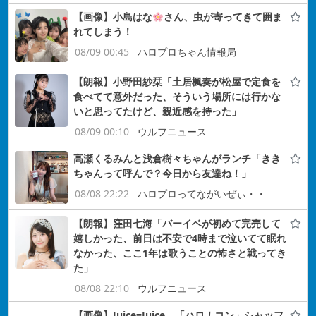
【画像】小島はな
さん、虫が寄ってきて囲ま
れてしまう！
08/09 00:45
ハロプロちゃん情報局
【朗報】小野田紗栞「土居楓奏が松屋で定食を
食べてて意外だった、そういう場所には行かな
いと思ってたけど、親近感を持った」
08/09 00:10
ウルフニュース
高瀬くるみんと浅倉樹々ちゃんがランチ「きき
ちゃんって呼んで？今日から友達ね！」
08/08 22:22
ハロプロってながいぜぃ・・
【朗報】窪田七海「バーイベが初めて完売して
嬉しかった、前日は不安で4時まで泣いてて眠れ
なかった、ここ1年は歌うことの怖さと戦ってき
た」
08/08 22:10
ウルフニュース
【画像】Juice=Juice、「ハロ！コン」シャッフ