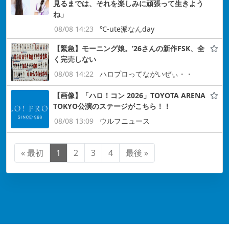
見るまでは、それを楽しみに頑張って生きよう
ね」
08/08 14:23
℃-ute派なんday
【緊急】モーニング娘。’26さんの新作FSK、全
く完売しない
08/08 14:22
ハロプロってながいぜぃ・・
【画像】「ハロ！コン 2026」TOYOTA ARENA
TOKYO公演のステージがこちら！！
08/08 13:09
ウルフニュース
« 最初
1
2
3
4
最後 »