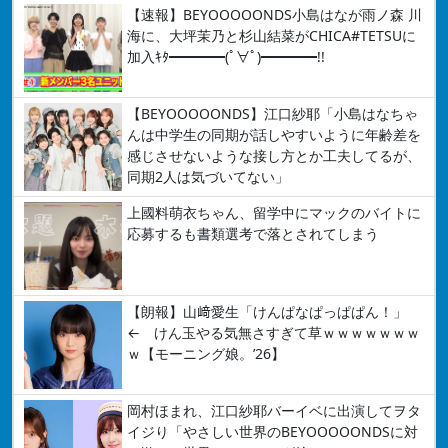
【速報】BEYOOOOONDS小島はなが雨ノ森 川
海に、大坪茉乃と杉山結菜がCHICA#TETSUに
加入ｷﾀ━━━━(ﾟ∀ﾟ)━━━━!!
【BEYOOOOONDS】江口紗耶「小島はなちゃ
んは中学生の同期が話しやすいように年齢差を
感じさせないような接し方とか工夫してるが、
同期2人は気づいてない」
上國料萌衣ちゃん、留学中にマックのバイトに
応募するも書類選考で落とされてしまう
【朗報】山﨑愛生「けんぱなぱっぱぱん！」
← けん玉やる気無さすぎて草ｗｗｗｗｗｗｗ
ｗ【モーニング娘。’26】
岡村ほまれ、江口紗耶バーイベに出演してヲタ
イジり「やさしい世界のBEYOOOOONDSに対