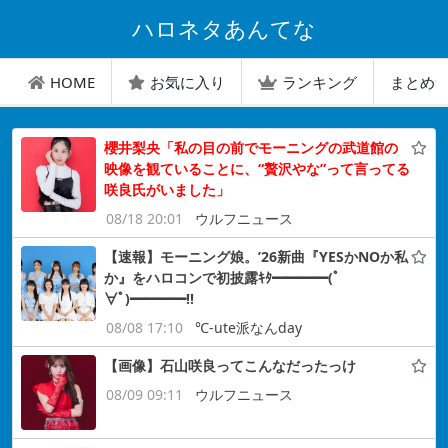
ハロネタあんてな
HOME
お気に入り
ランキング
まとめ
櫻井梨央「私の目の前でモーニングの武道館の
映像を観ていることに、“贅沢やな”って言ってる
咲良氏がいました」
08/18 20:01
ウルフニュース
【速報】モーニング娘。’26新曲『YESかNOか私
か』をハロコンで初披露ｷﾀ━━━━(ﾟ
∀ﾟ)━━━━!!
08/08 17:10
℃-ute派なんday
【画像】石山咲良ってこんなだったっけ
08/09 09:11
ウルフニュース