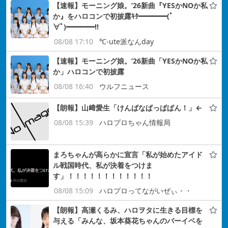
【速報】モーニング娘。’26新曲『YESかNOか私
か』をハロコンで初披露ｷﾀ━━━━(ﾟ
∀ﾟ)━━━━!!
08/08 17:10
℃-ute派なんday
【速報】モーニング娘。’26新曲「YESかNOか私
か」ハロコンで初披露
08/08 16:40
ウルフニュース
【朗報】山﨑愛生「けんぱなぱっぱぱん！」←
08/08 15:39
ハロプロちゃん情報局
まろちゃんが高らかに宣言「私が始めたアイド
ル戦国時代、私が決着をつけま
す」！！！！！！！！！！！！
08/08 15:09
ハロプロってながいぜぃ・・
【朗報】高瀬くるみ、ハロヲタに生きる目標を
与える「みんな、坂本葵花ちゃんのバーイベを