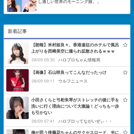
し激しい世界のモーニング娘。」
新着記事
【朗報】米村姫良々、香港遠征のホテルで風呂
上がりを西﨑美空に撮られ拡散されるｗｗｗ
08/09 09:30
ハロプロちゃん情報局
【画像】石山咲良ってこんなだったっけ
08/09 09:11
ウルフニュース
小田さくらと弓桁朱琴がストレッチの後に手を
洗いに行く理由について大激論！どっちも一歩
も引かない
08/09 07:41
ハロプロってながいぜぃ・・
俺が思う後藤花ちゃんのサクセスロード、光に