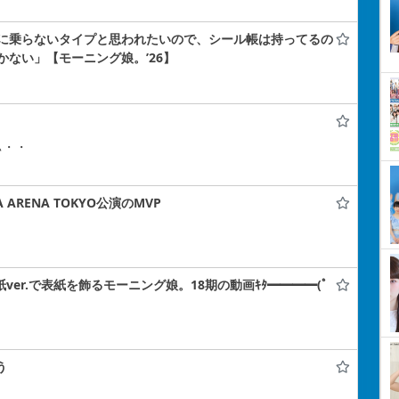
に乗らないタイプと思われたいので、シール帳は持ってるの
ない」【モーニング娘。’26】
ぃ・・
 ARENA TOKYO公演のMVP
紙ver.で表紙を飾るモーニング娘。18期の動画ｷﾀ━━━━(ﾟ
う