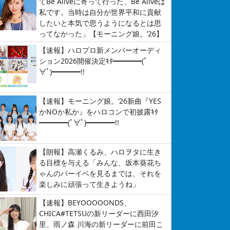
てBe Aliveに寄って行った、Be Aliveは
私です。当時は自分が世界平和に貢献
したいと本気で思うようになるとは思
ってなかった」【モーニング娘。’26】
【速報】ハロプロ新メンバーオーディ
ション2026開催決定ｷﾀ━━━━(ﾟ
∀ﾟ)━━━━!!
【速報】モーニング娘。’26新曲『YES
かNOか私か』をハロコンで初披露ｷﾀ
━━━━(ﾟ∀ﾟ)━━━━!!
【朗報】高瀬くるみ、ハロヲタに生き
る目標を与える「みんな、坂本葵花ち
ゃんのバーイベを見るまでは、それを
楽しみに頑張って生きようね」
【速報】BEYOOOOONDS、
CHICA#TETSUの新リーダーに西田汐
里、雨ノ森 川海の新リーダーに前田こ