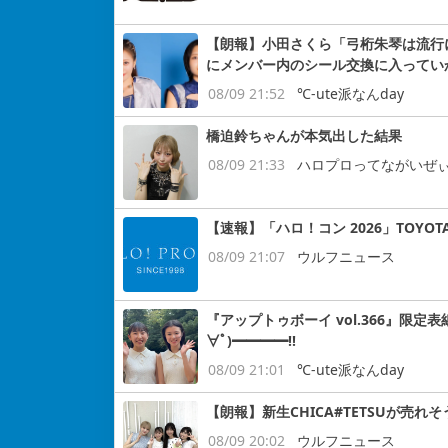
【朗報】小田さくら「弓桁朱琴は流行
にメンバー内のシール交換に入っていか
08/09 21:52
℃-ute派なんday
橋迫鈴ちゃんが本気出した結果
08/09 21:33
ハロプロってながいぜ
【速報】「ハロ！コン 2026」TOYOTA
08/09 21:07
ウルフニュース
『アップトゥボーイ vol.366』限定表
∀ﾟ)━━━━!!
08/09 21:01
℃-ute派なんday
【朗報】新生CHICA#TETSUが売れそ
08/09 20:02
ウルフニュース