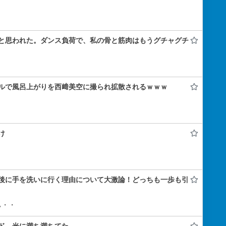
と思われた。ダンス負荷で、私の骨と筋肉はもうグチャグチ
ルで風呂上がりを西﨑美空に撮られ拡散されるｗｗｗ
け
後に手を洗いに行く理由について大激論！どっちも一歩も引
ぃ・・
ド、光に満ち満ちてた