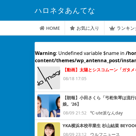
ハロネタあんてな
HOME
お気に入り
ランキン
Warning
: Undefined variable $name in
/ho
content/themes/wp_antenna_post/insta
【動画】太陽とシスコムーン「ガタメキラ」
08/18 17:05
【朗報】小田さくら「弓桁朱琴は流行
娘。’26】
08/09 21:52
℃-ute派なんday
YKA横浜本校卒業生 杉山結菜 BEY
08/09 23:12
ウルフニュース