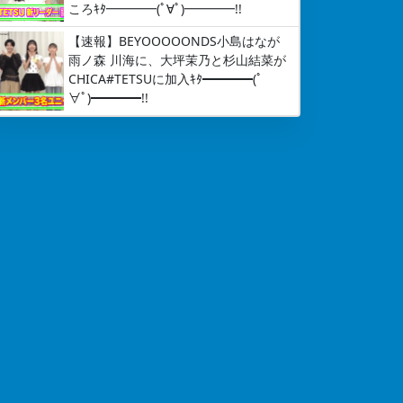
ころｷﾀ━━━━(ﾟ∀ﾟ)━━━━!!
【速報】BEYOOOOONDS小島はなが
雨ノ森 川海に、大坪茉乃と杉山結菜が
CHICA#TETSUに加入ｷﾀ━━━━(ﾟ
∀ﾟ)━━━━!!