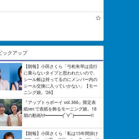
ピックアップ
【朗報】小田さくら「弓桁朱琴は流行
に乗らないタイプと思われたいので、
シール帳は持ってるのにメンバー内の
シール交換に入っていかない」【モー
ニング娘。’26】
『アップトゥボーイ vol.366』限定表
紙ver.で表紙を飾るモーニング娘。18
期の動画ｷﾀ━━━━(ﾟ∀ﾟ)━━━━!!
【朗報】小田さくら「私は15年間掛け