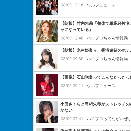
08/09 13:16
ウルフニュース
【朗報】竹内朱莉「整体で軍隊経験者
ャになっている」
08/09 12:48
ハロプロちゃん情報局
【朗報】米村姫良々、香港遠征のホテ
08/09 09:30
ハロプロちゃん情報局
【画像】石山咲良ってこんなだったっ
08/09 09:11
ウルフニュース
小田さくらと弓桁朱琴がストレッチの
かない
08/09 07:41
ハロプロってながいぜ
俺が思う後藤花ちゃんのサクセスロー