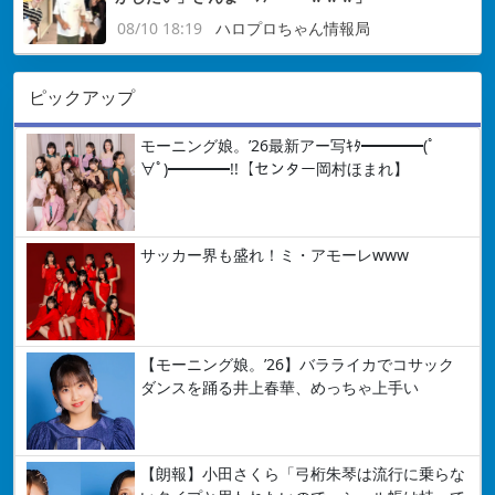
08/10 18:19
ハロプロちゃん情報局
ピックアップ
モーニング娘。’26最新アー写ｷﾀ━━━━(ﾟ
∀ﾟ)━━━━!!【センター岡村ほまれ】
サッカー界も盛れ！ミ・アモーレwww
【モーニング娘。’26】バラライカでコサック
ダンスを踊る井上春華、めっちゃ上手い
【朗報】小田さくら「弓桁朱琴は流行に乗らな