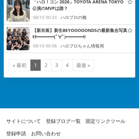
「ハロ！コン 2026」TOYOTA ARENA TOKYO
公演のMVPは誰？
08/10 00:33
ハロプロの種
【新衣装】新生BEYOOOOONDSの最新集合写真
ｷﾀ━━━━(ﾟ∀ﾟ)━━━━!!
08/10 00:08
ハロプロちゃん情報局
« 最初
1
2
3
4
最後 »
サイトについて
登録ブログ一覧
固定リンクツール
登録申請
お問い合わせ