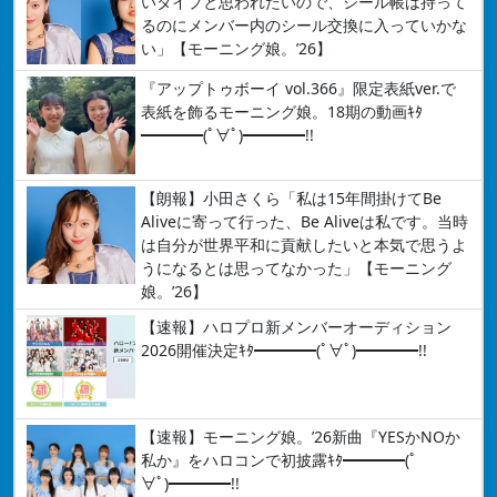
いタイプと思われたいので、シール帳は持って
るのにメンバー内のシール交換に入っていかな
い」【モーニング娘。’26】
『アップトゥボーイ vol.366』限定表紙ver.で
表紙を飾るモーニング娘。18期の動画ｷﾀ
━━━━(ﾟ∀ﾟ)━━━━!!
【朗報】小田さくら「私は15年間掛けてBe
Aliveに寄って行った、Be Aliveは私です。当時
は自分が世界平和に貢献したいと本気で思うよ
うになるとは思ってなかった」【モーニング
娘。’26】
【速報】ハロプロ新メンバーオーディション
2026開催決定ｷﾀ━━━━(ﾟ∀ﾟ)━━━━!!
【速報】モーニング娘。’26新曲『YESかNOか
私か』をハロコンで初披露ｷﾀ━━━━(ﾟ
∀ﾟ)━━━━!!