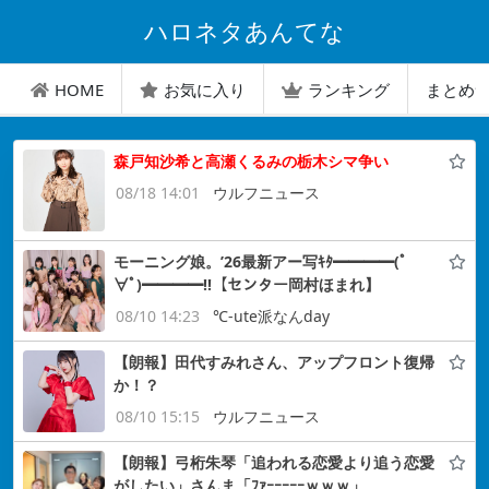
ハロネタあんてな
HOME
お気に入り
ランキング
まとめ
森戸知沙希と高瀬くるみの栃木シマ争い
08/18 14:01
ウルフニュース
モーニング娘。’26最新アー写ｷﾀ━━━━(ﾟ
∀ﾟ)━━━━!!【センター岡村ほまれ】
08/10 14:23
℃-ute派なんday
【朗報】田代すみれさん、アップフロント復帰
か！？
08/10 15:15
ウルフニュース
【朗報】弓桁朱琴「追われる恋愛より追う恋愛
がしたい」さんま「ﾌｧｰｰｰｰｰｗｗｗ」