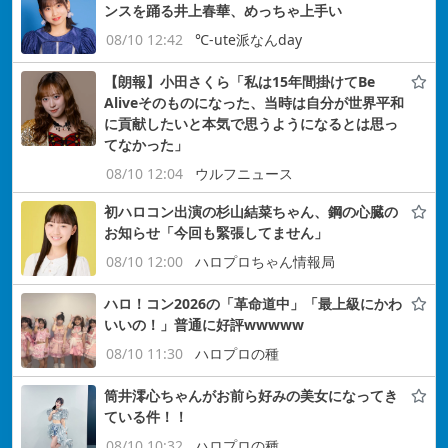
ンスを踊る井上春華、めっちゃ上手い
08/10 12:42
℃-ute派なんday
【朗報】小田さくら「私は15年間掛けてBe
Aliveそのものになった、当時は自分が世界平和
に貢献したいと本気で思うようになるとは思っ
てなかった」
08/10 12:04
ウルフニュース
初ハロコン出演の杉山結菜ちゃん、鋼の心臓の
お知らせ「今回も緊張してません」
08/10 12:00
ハロプロちゃん情報局
ハロ！コン2026の「革命道中」「最上級にかわ
いいの！」普通に好評wwwww
08/10 11:30
ハロプロの種
筒井澪心ちゃんがお前ら好みの美女になってき
ている件！！
08/10 10:32
ハロプロの種