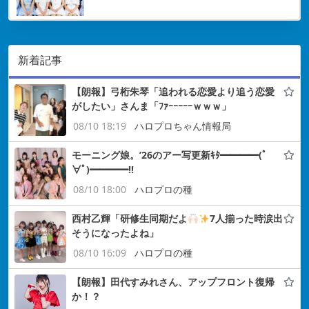
新着記事
【朗報】弓桁朱琴「追われる恋愛より追う恋愛
がしたい」さんま「ﾌｧｰｰｰｰｰｗｗｗ」
08/10 18:19
ハロプロちゃん情報局
モーニング娘。’26のアー写更新ｷﾀ━━━━(ﾟ
∀ﾟ)━━━━!!
08/10 18:00
ハロプロの種
西村乙輝「研修生同期だよ
7人揃った時涙出
そうになったよね」
08/10 16:09
ハロプロの種
【朗報】田代すみれさん、アップフロント復帰
か！？