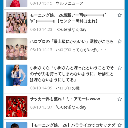
08/10 15:15
ウルフニュース
モーニング娘。’26最新アー写ｷﾀ━━━━(ﾟ
∀ﾟ)━━━━!!【センター岡村ほまれ】
08/10 14:23
℃-ute派なんday
ハロプロの「最上級にかわいい」選抜がこちら
08/10 14:13
ハロプロってながいぜぃ・・
小田さくら「小田さんと喋ったということでそ
の子が力を持ってしまわないように、研修生と
は喋らないようにしてる」
08/10 14:09
ハロプロの種
サッカー界も盛れ！ミ・アモーレwww
08/10 13:37
℃-ute派なんday
【モーニング娘。’26】バラライカでコサックダ