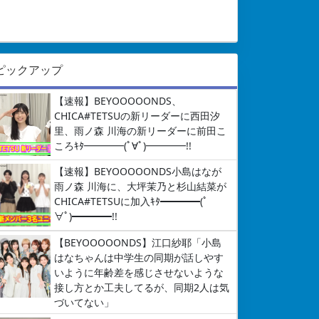
ピックアップ
【速報】BEYOOOOONDS、
CHICA#TETSUの新リーダーに西田汐
里、雨ノ森 川海の新リーダーに前田こ
ころｷﾀ━━━━(ﾟ∀ﾟ)━━━━!!
【速報】BEYOOOOONDS小島はなが
雨ノ森 川海に、大坪茉乃と杉山結菜が
CHICA#TETSUに加入ｷﾀ━━━━(ﾟ
∀ﾟ)━━━━!!
【BEYOOOOONDS】江口紗耶「小島
はなちゃんは中学生の同期が話しやす
いように年齢差を感じさせないような
接し方とか工夫してるが、同期2人は気
づいてない」