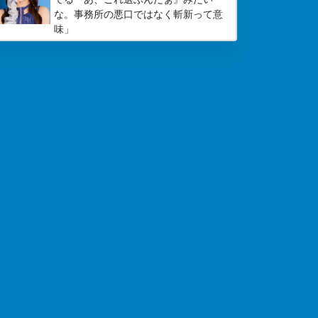
な。事務所の悪口ではなく斬新って意
味」