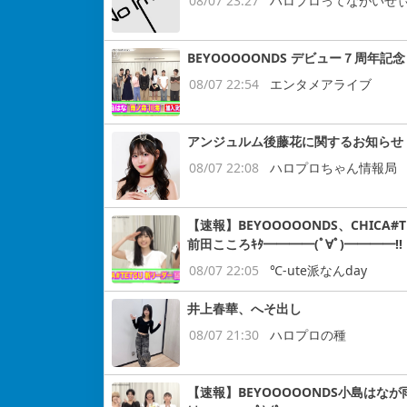
08/07 23:27
ハロプロってながいぜ
BEYOOOOONDS デビュー７周
08/07 22:54
エンタメアライブ
アンジュルム後藤花に関するお知らせ
08/07 22:08
ハロプロちゃん情報局
【速報】BEYOOOOONDS、CHIC
前田こころｷﾀ━━━━(ﾟ∀ﾟ)━━━━!!
08/07 22:05
℃-ute派なんday
井上春華、へそ出し
08/07 21:30
ハロプロの種
【速報】BEYOOOOONDS小島はなが