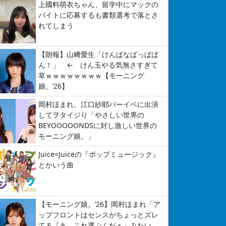
上國料萌衣ちゃん、留学中にマックの
バイトに応募するも書類選考で落とさ
れてしまう
【朗報】山﨑愛生「けんぱなぱっぱぱ
ん！」 ← けん玉やる気無さすぎて
草ｗｗｗｗｗｗｗｗ【モーニング
娘。’26】
岡村ほまれ、江口紗耶バーイベに出演
してヲタイジり「やさしい世界の
BEYOOOOONDSに対し激しい世界の
モーニング娘。」
Juice=Juiceの『ポップミュージック』
とかいう曲
【モーニング娘。’26】岡村ほまれ「ア
ップフロントはセンスがちょっとズレ
てる『あ、これ選ぶんだぁ』みたい