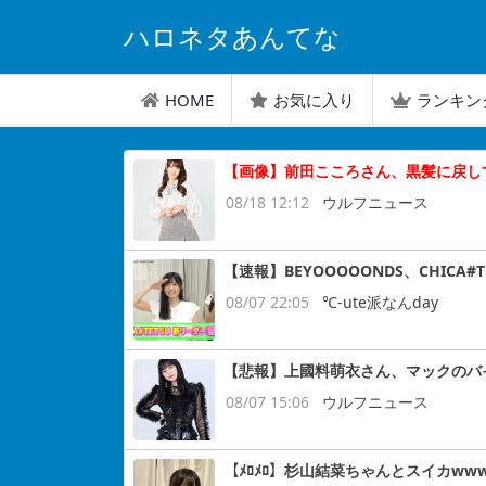
ハロネタあんてな
HOME
お気に入り
ランキン
【画像】前田こころさん、黒髪に戻し
08/18 12:12
ウルフニュース
【速報】BEYOOOOONDS、CHIC
08/07 22:05
℃-ute派なんday
【悲報】上國料萌衣さん、マックのバ
08/07 15:06
ウルフニュース
【ﾒﾛﾒﾛ】杉山結菜ちゃんとスイカww