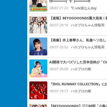
ｷﾀ━━━━(ﾟ∀ﾟ)━━━━!!
08/07 21:23
℃-ute派なんday
【速報】BEYOOOOONDS重大発表
08/07 20:16
ハロプロちゃん情報局
【画像】井上春華さん、私服ヘソ出し
08/07 20:02
ハロプロちゃん情報局
AI開発で大バズリした宮本佳林が「Cloud
08/07 20:00
ハロプロの種
『IDOL RUNWAY COLLECTION』にJ
08/07 19:17
ハロプロの種
【BEYOOOOONDS】江口紗耶「