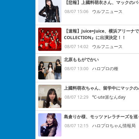
【悲報】上國料萌衣さん、マックのバ
08/07 15:06
ウルフニュース
【速報】Juice=Juice、横浜アリー
COLLECTION』に出演決定！！
08/07 14:02
ウルフニュース
北原ももがでかい
08/07 13:00
ハロプロの種
上國料萌衣ちゃん、留学中にマックの
08/07 12:29
℃-ute派なんday
島倉りか様、モッツァレラチーズを巡
08/07 12:15
ハロプロちゃん情報局