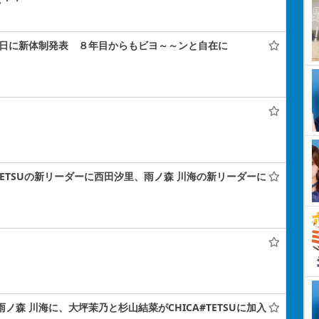
ぃ・・
年記念日に新体制発表 ８年目からもビヨ～～ンと自在に
A#TETSUの新リーダーに西田汐里、雨ノ森 川海の新リーダーに
雨ノ森 川海に、大坪茉乃と杉山結菜がCHICA#TETSUに加入