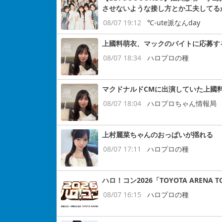
させないような接し方とか工夫してる
08/07 19:12
℃-ute派なんday
上國料萌衣、マックのバイトに応募す
08/07 18:34
ハロプロの種
マクドナルドCMに出演していた上國
08/07 18:04
ハロプロちゃん情報局
上村麗菜ちゃんのおっぱいが揺れる
08/07 17:11
ハロプロの種
ハロ！コン2026「TOYOTA ARENA
08/07 16:15
ハロプロの種