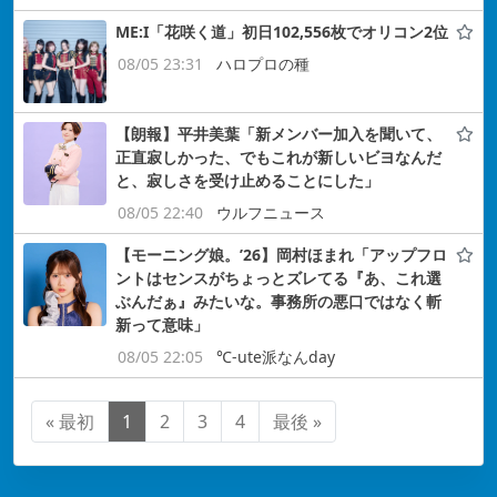
ME:I「花咲く道」初日102,556枚でオリコン2位
08/05 23:31
ハロプロの種
【朗報】平井美葉「新メンバー加入を聞いて、
正直寂しかった、でもこれが新しいビヨなんだ
と、寂しさを受け止めることにした」
08/05 22:40
ウルフニュース
【モーニング娘。’26】岡村ほまれ「アップフロ
ントはセンスがちょっとズレてる『あ、これ選
ぶんだぁ』みたいな。事務所の悪口ではなく斬
新って意味」
08/05 22:05
℃-ute派なんday
« 最初
1
2
3
4
最後 »