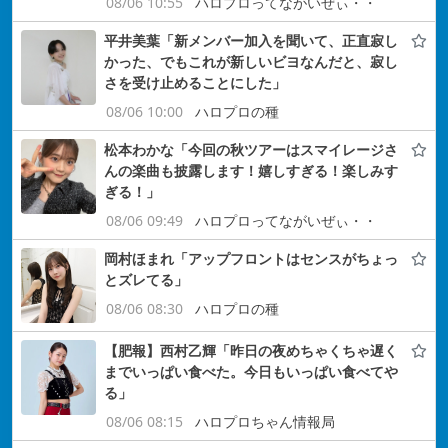
08/06 10:55
ハロプロってながいぜぃ・・
平井美葉「新メンバー加入を聞いて、正直寂し
かった、でもこれが新しいビヨなんだと、寂し
さを受け止めることにした」
08/06 10:00
ハロプロの種
松本わかな「今回の秋ツアーはスマイレージさ
んの楽曲も披露します！嬉しすぎる！楽しみす
ぎる！」
08/06 09:49
ハロプロってながいぜぃ・・
岡村ほまれ「アップフロントはセンスがちょっ
とズレてる」
08/06 08:30
ハロプロの種
【肥報】西村乙輝「昨日の夜めちゃくちゃ遅く
までいっぱい食べた。今日もいっぱい食べてや
る」
08/06 08:15
ハロプロちゃん情報局