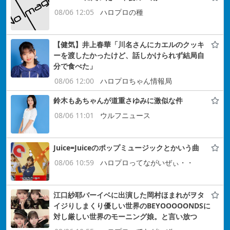
08/06 12:05
ハロプロの種
【健気】井上春華「川名さんにカエルのクッキ
ーを渡したかったけど、話しかけられず結局自
分で食べた」
08/06 12:00
ハロプロちゃん情報局
鈴木もあちゃんが道重さゆみに激似な件
08/06 11:01
ウルフニュース
Juice=Juiceのポップミュージックとかいう曲
08/06 10:59
ハロプロってながいぜぃ・・
江口紗耶バーイベに出演した岡村ほまれがヲタ
イジりしまくり優しい世界のBEYOOOOONDSに
対し厳しい世界のモーニング娘。と言い放つ