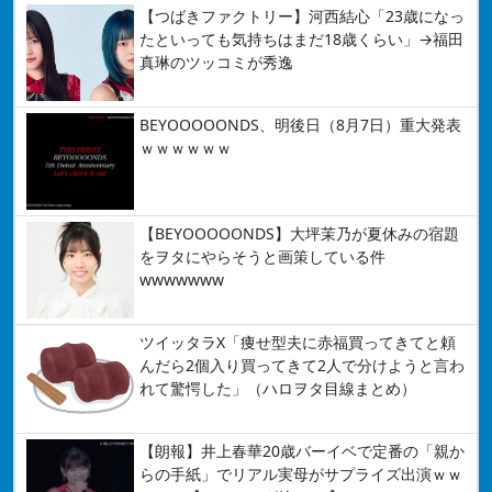
【つばきファクトリー】河西結心「23歳になっ
たといっても気持ちはまだ18歳くらい」→福田
真琳のツッコミが秀逸
BEYOOOOONDS、明後日（8月7日）重大発表
ｗｗｗｗｗｗ
【BEYOOOOONDS】大坪茉乃が夏休みの宿題
をヲタにやらそうと画策している件
wwwwwww
ツイッタラX「痩せ型夫に赤福買ってきてと頼
んだら2個入り買ってきて2人で分けようと言わ
れて驚愕した」（ハロヲタ目線まとめ）
【朗報】井上春華20歳バーイベで定番の「親か
らの手紙」でリアル実母がサプライズ出演ｗｗ