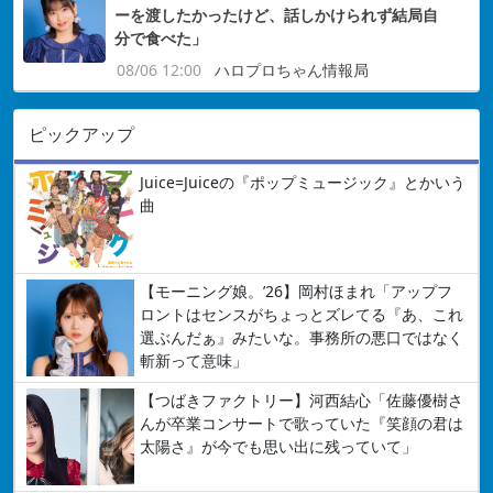
ーを渡したかったけど、話しかけられず結局自
分で食べた」
08/06 12:00
ハロプロちゃん情報局
ピックアップ
Juice=Juiceの『ポップミュージック』とかいう
曲
【モーニング娘。’26】岡村ほまれ「アップフ
ロントはセンスがちょっとズレてる『あ、これ
選ぶんだぁ』みたいな。事務所の悪口ではなく
斬新って意味」
【つばきファクトリー】河西結心「佐藤優樹さ
んが卒業コンサートで歌っていた『笑顔の君は
太陽さ』が今でも思い出に残っていて」