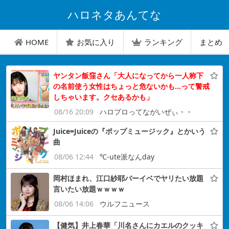
ハロネタあんてな
HOME
お気に入り
ランキング
まとめ
ヤンタン飯窪さん「大人になってから一人称下
の名前使う女性はちょっと危ないかも…って警戒
しちゃいます。クセあるかも」
08/16 20:09
ハロプロってながいぜぃ・・
Juice=Juiceの『ポップミュージック』とかいう
曲
08/06 12:44
℃-ute派なんday
岡村ほまれ、江口紗耶バーイベでヤリたい放題
言いたい放題ｗｗｗｗ
08/06 14:06
ウルフニュース
【健気】井上春華「川名さんにカエルのクッキ