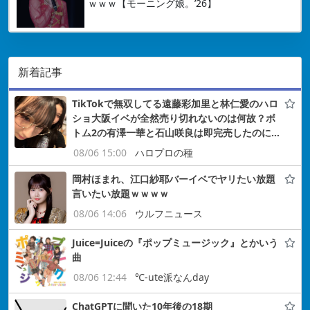
ｗｗｗ【モーニング娘。’26】
新着記事
TikTokで無双してる遠藤彩加里と林仁愛のハロ
ショ大阪イベが全然売り切れないのは何故？ボ
トム2の有澤一華と石山咲良は即完売したのに…
08/06 15:00
ハロプロの種
岡村ほまれ、江口紗耶バーイベでヤリたい放題
言いたい放題ｗｗｗｗ
08/06 14:06
ウルフニュース
Juice=Juiceの『ポップミュージック』とかいう
曲
08/06 12:44
℃-ute派なんday
ChatGPTに聞いた10年後の18期