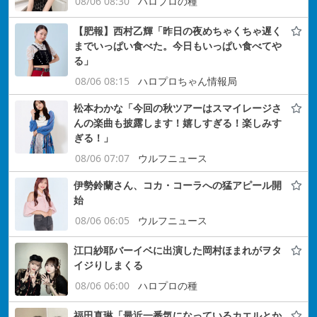
08/06 08:30
ハロプロの種
【肥報】西村乙輝「昨日の夜めちゃくちゃ遅く
までいっぱい食べた。今日もいっぱい食べてや
る」
08/06 08:15
ハロプロちゃん情報局
松本わかな「今回の秋ツアーはスマイレージさ
んの楽曲も披露します！嬉しすぎる！楽しみす
ぎる！」
08/06 07:07
ウルフニュース
伊勢鈴蘭さん、コカ・コーラへの猛アピール開
始
08/06 06:05
ウルフニュース
江口紗耶バーイベに出演した岡村ほまれがヲタ
イジりしまくる
08/06 06:00
ハロプロの種
福田真琳「最近一番気になっているカエルとか