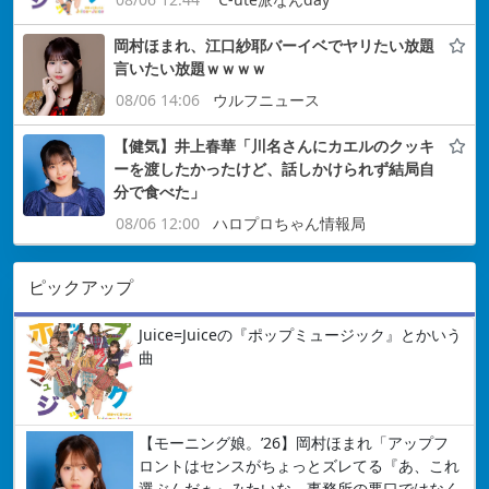
岡村ほまれ、江口紗耶バーイベでヤリたい放題
言いたい放題ｗｗｗｗ
08/06 14:06
ウルフニュース
【健気】井上春華「川名さんにカエルのクッキ
ーを渡したかったけど、話しかけられず結局自
分で食べた」
08/06 12:00
ハロプロちゃん情報局
ピックアップ
Juice=Juiceの『ポップミュージック』とかいう
曲
【モーニング娘。’26】岡村ほまれ「アップフ
ロントはセンスがちょっとズレてる『あ、これ
選ぶんだぁ』みたいな。事務所の悪口ではなく