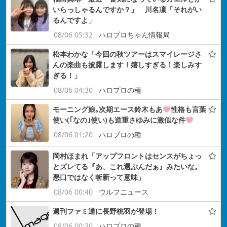
いらっしゃるんですか？」 川名凜「それがい
るんですよ」
08/06 05:32
ハロプロちゃん情報局
松本わかな「今回の秋ツアーはスマイレージさ
んの楽曲も披露します！嬉しすぎる！楽しみす
ぎる！」
08/06 04:30
ハロプロの種
モーニング娘｡次期エース鈴木もあ
性格も言葉
使い(｢なの｣使い)も道重さゆみに激似な件
08/06 01:20
ハロプロの種
岡村ほまれ「アップフロントはセンスがちょっ
とズレてる『あ、これ選ぶんだぁ』みたいな。
悪口ではなく斬新って意味」
08/06 00:40
ウルフニュース
週刊ファミ通に長野桃羽が登場！
08/06 00:30
ハロプロの種