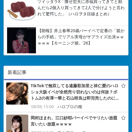
ツイッタラX「痩せ型夫に赤福買ってきてと頼
んだら2個入り買ってきて2人で分けようと言わ
れて驚愕した」（ハロヲタ目線まとめ）
【朗報】井上春華20歳バーイベで定番の「親か
らの手紙」でリアル実母がサプライズ出演ｗｗ
ｗｗｗ【モーニング娘。’26】
新着記事
TikTokで無双してる遠藤彩加里と林仁愛のハロ
ショ大阪イベが全然売り切れないのは何故？ボ
トム2の有澤一華と石山咲良は即完売したのに…
08/06 15:00
ハロプロの種
岡村ほまれ、江口紗耶バーイベでヤリたい放題
言いたい放題ｗｗｗｗ