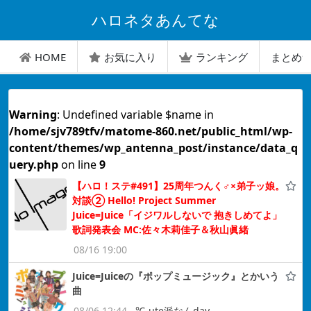
ハロネタあんてな
HOME
お気に入り
ランキング
まとめ
Warning
: Undefined variable $name in
/home/sjv789tfv/matome-860.net/public_html/wp-
content/themes/wp_antenna_post/instance/data_q
uery.php
on line
9
【ハロ！ステ#491】25周年つんく♂×弟子ッ娘。
対談② Hello! Project Summer
Juice=Juice「イジワルしないで 抱きしめてよ」
歌詞発表会 MC:佐々木莉佳子＆秋山眞緒
08/16 19:00
Juice=Juiceの『ポップミュージック』とかいう
曲
08/06 12:44
℃-ute派なんday