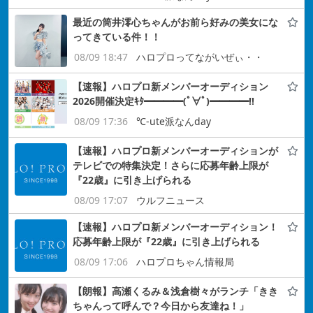
最近の筒井澪心ちゃんがお前ら好みの美女にな
ってきている件！！
08/09 18:47
ハロプロってながいぜぃ・・
【速報】ハロプロ新メンバーオーディション
2026開催決定ｷﾀ━━━━(ﾟ∀ﾟ)━━━━!!
08/09 17:36
℃-ute派なんday
【速報】ハロプロ新メンバーオーディションが
テレビでの特集決定！さらに応募年齢上限が
『22歳』に引き上げられる
08/09 17:07
ウルフニュース
【速報】ハロプロ新メンバーオーディション！
応募年齢上限が『22歳』に引き上げられる
08/09 17:06
ハロプロちゃん情報局
【朗報】高瀬くるみ＆浅倉樹々がランチ「きき
ちゃんって呼んで？今日から友達ね！」