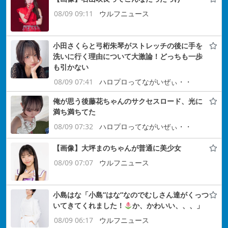
08/09 09:11
ウルフニュース
小田さくらと弓桁朱琴がストレッチの後に手を
洗いに行く理由について大激論！どっちも一歩
も引かない
08/09 07:41
ハロプロってながいぜぃ・・
俺が思う後藤花ちゃんのサクセスロード、光に
満ち満ちてた
08/09 07:32
ハロプロってながいぜぃ・・
【画像】大坪まのちゃんが普通に美少女
08/09 07:07
ウルフニュース
小島はな「小島”はな”なのでむしさん達がくっつ
いてきてくれました！
か、かわいい、、、」
08/09 06:17
ウルフニュース