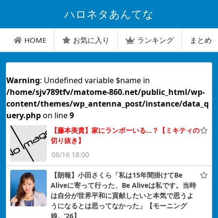
ハロネタあんてな
HOME
お気に入り
ランキング
まとめ
Warning
: Undefined variable $name in
/home/sjv789tfv/matome-860.net/public_html/wp-
content/themes/wp_antenna_post/instance/data_q
uery.php
on line
9
【藤本美貴】家にランボーいる…？【ミキティの
切り抜き】
08/16 18:00
【朗報】小田さくら「私は15年間掛けてBe
Aliveに寄って行った、Be Aliveは私です。当時
は自分が世界平和に貢献したいと本気で思うよ
うになるとは思ってなかった」【モーニング
娘。’26】