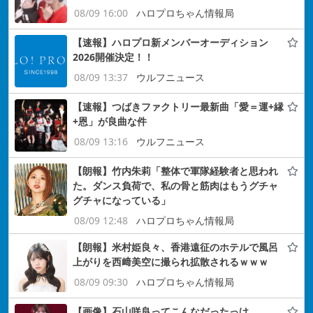
08/09 16:00
ハロプロちゃん情報局
【速報】ハロプロ新メンバーオーディション
2026開催決定！！
08/09 13:37
ウルフニュース
【速報】つばきファクトリー最新曲「愛＝運+縁
+恩」が良曲な件
08/09 13:16
ウルフニュース
【朗報】竹内朱莉「整体で軍隊経験者と思われ
た。ダンス負荷で、私の骨と筋肉はもうグチャ
グチャになっている」
08/09 12:48
ハロプロちゃん情報局
【朗報】米村姫良々、香港遠征のホテルで風呂
上がりを西﨑美空に撮られ拡散されるｗｗｗ
08/09 09:30
ハロプロちゃん情報局
【画像】石山咲良ってこんなだったっけ