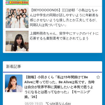
【BEYOOOOONDS】江口紗耶「小島はなちゃ
んは中学生の同期が話しやすいように年齢差を
感じさせないような接し方とか工夫してるが、
同期2人は気づいてない」
上國料萌衣ちゃん、留学中にマックのバイトに
応募するも書類選考で落とされてしまう
新着記事
【朗報】小田さくら「私は15年間掛けてBe
Aliveに寄って行った、Be Aliveは私です。当時
は自分が世界平和に貢献したいと本気で思うよ
うになるとは思ってなかった」【モーニング
娘。’26】
08/09 19:05
℃-ute派なんday