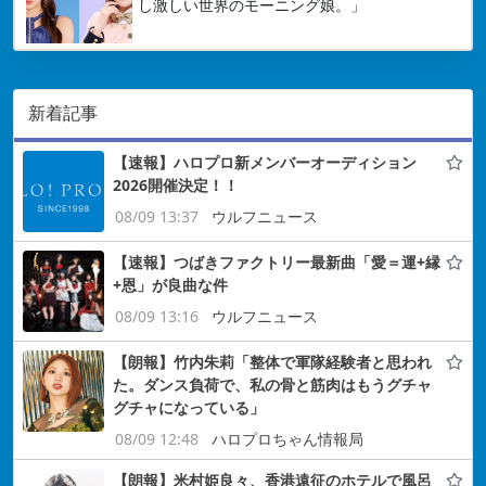
し激しい世界のモーニング娘。」
新着記事
【速報】ハロプロ新メンバーオーディション
2026開催決定！！
08/09 13:37
ウルフニュース
【速報】つばきファクトリー最新曲「愛＝運+縁
+恩」が良曲な件
08/09 13:16
ウルフニュース
【朗報】竹内朱莉「整体で軍隊経験者と思われ
た。ダンス負荷で、私の骨と筋肉はもうグチャ
グチャになっている」
08/09 12:48
ハロプロちゃん情報局
【朗報】米村姫良々、香港遠征のホテルで風呂