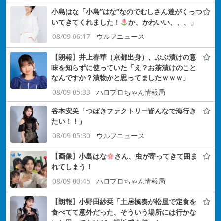
小島はな「小島”はな”なのでむしさん達がくっつ
いてきてくれました！
か、かわいい、、、」
08/09 06:17
ウルフニュース
【朗報】井上春華（京都出身）、ぶぶ漬けの意
味を知らずに使っていた「え？お茶漬けのこと
なんですか？漬物かと思ってましたｗｗｗ」
08/09 05:33
ハロプロちゃん情報局
谷本安美「つばきファクトリー皆んなで海行き
たい！！」
08/09 05:30
ウルフニュース
【画像】小島はな
さん、虫が寄ってきて囲ま
れてしまう！
08/09 00:45
ハロプロちゃん情報局
【朗報】小野田紗栞「土居楓奏が松屋で定食を
食べてて意外だった、そういう場所には行かな