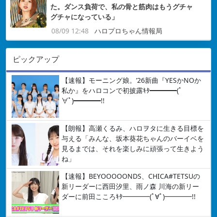
た。ダンス負荷で、私の骨と筋肉はもうグチャ
グチャになっている」
08/09 12:48
ハロプロちゃん情報局
ピックアップ
【速報】モーニング娘。’26新曲『YESかNOか
私か』をハロコンで初披露ｷﾀ━━━━(ﾟ
∀ﾟ)━━━━!!
【朗報】高瀬くるみ、ハロヲタに生きる目標を
与える「みんな、坂本葵花ちゃんのバーイベを
見るまでは、それを楽しみに頑張って生きよう
ね」
【速報】BEYOOOOONDS、CHICA#TETSUの
新リーダーに西田汐里、雨ノ森 川海の新リー
ダーに前田こころｷﾀ━━━━(ﾟ∀ﾟ)━━━━!!