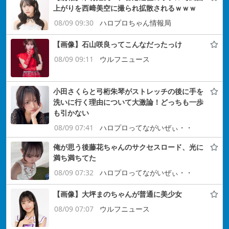
上がりを西﨑美空に撮られ拡散されるｗｗｗ
08/09 09:30
ハロプロちゃん情報局
【画像】石山咲良ってこんなだったっけ
08/09 09:11
ウルフニュース
小田さくらと弓桁朱琴がストレッチの後に手を
洗いに行く理由について大激論！どっちも一歩
も引かない
08/09 07:41
ハロプロってながいぜぃ・・
俺が思う後藤花ちゃんのサクセスロード、光に
満ち満ちてた
08/09 07:32
ハロプロってながいぜぃ・・
【画像】大坪まのちゃんが普通に美少女
08/09 07:07
ウルフニュース