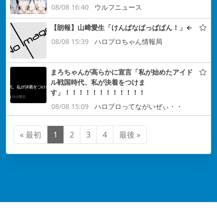
08/08 16:40
ウルフニュース
【朗報】山﨑愛生「けんぱなぱっぱぱん！」←
08/08 15:39
ハロプロちゃん情報局
まろちゃんが高らかに宣言「私が始めたアイド
ル戦国時代、私が決着をつけま
す」！！！！！！！！！！！！
08/08 15:09
ハロプロってながいぜぃ・・
« 最初
1
2
3
4
最後 »