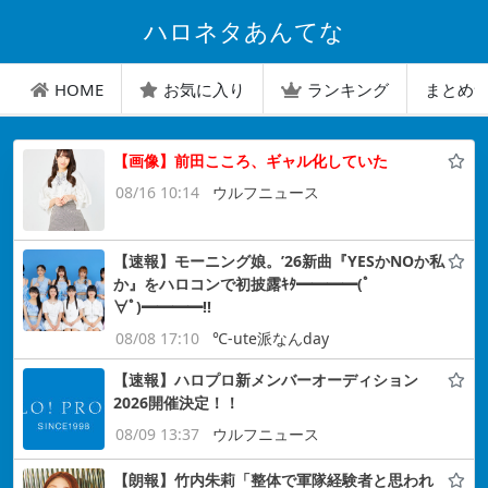
ハロネタあんてな
HOME
お気に入り
ランキング
まとめ
【画像】前田こころ、ギャル化していた
08/16 10:14
ウルフニュース
【速報】モーニング娘。’26新曲『YESかNOか私
か』をハロコンで初披露ｷﾀ━━━━(ﾟ
∀ﾟ)━━━━!!
08/08 17:10
℃-ute派なんday
【速報】ハロプロ新メンバーオーディション
2026開催決定！！
08/09 13:37
ウルフニュース
【朗報】竹内朱莉「整体で軍隊経験者と思われ