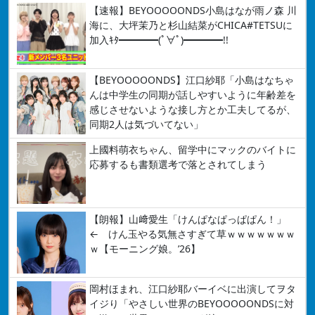
【速報】BEYOOOOONDS小島はなが雨ノ森 川
海に、大坪茉乃と杉山結菜がCHICA#TETSUに
加入ｷﾀ━━━━(ﾟ∀ﾟ)━━━━!!
【BEYOOOOONDS】江口紗耶「小島はなちゃ
んは中学生の同期が話しやすいように年齢差を
感じさせないような接し方とか工夫してるが、
同期2人は気づいてない」
上國料萌衣ちゃん、留学中にマックのバイトに
応募するも書類選考で落とされてしまう
【朗報】山﨑愛生「けんぱなぱっぱぱん！」
← けん玉やる気無さすぎて草ｗｗｗｗｗｗｗ
ｗ【モーニング娘。’26】
岡村ほまれ、江口紗耶バーイベに出演してヲタ
イジり「やさしい世界のBEYOOOOONDSに対