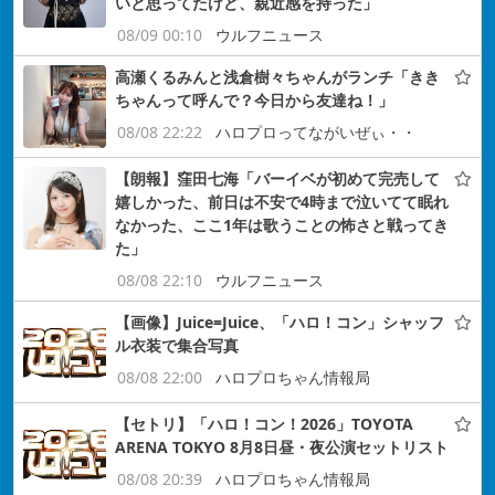
いと思ってたけど、親近感を持った」
08/09 00:10
ウルフニュース
高瀬くるみんと浅倉樹々ちゃんがランチ「きき
ちゃんって呼んで？今日から友達ね！」
08/08 22:22
ハロプロってながいぜぃ・・
【朗報】窪田七海「バーイベが初めて完売して
嬉しかった、前日は不安で4時まで泣いてて眠れ
なかった、ここ1年は歌うことの怖さと戦ってき
た」
08/08 22:10
ウルフニュース
【画像】Juice=Juice、「ハロ！コン」シャッフ
ル衣装で集合写真
08/08 22:00
ハロプロちゃん情報局
【セトリ】「ハロ！コン！2026」TOYOTA
ARENA TOKYO 8月8日昼・夜公演セットリスト
08/08 20:39
ハロプロちゃん情報局