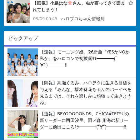
【画像】小島はな
さん、虫が寄ってきて囲ま
れてしまう！
08/09 00:45
ハロプロちゃん情報局
ピックアップ
【速報】モーニング娘。’26新曲『YESかNOか
私か』をハロコンで初披露ｷﾀ━━━━(ﾟ
∀ﾟ)━━━━!!
【朗報】高瀬くるみ、ハロヲタに生きる目標を
与える「みんな、坂本葵花ちゃんのバーイベを
見るまでは、それを楽しみに頑張って生きよう
ね」
【速報】BEYOOOOONDS、CHICA#TETSUの
新リーダーに西田汐里、雨ノ森 川海の新リー
ダーに前田こころｷﾀ━━━━(ﾟ∀ﾟ)━━━━!!