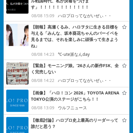
ル戦国時代、私が決着をつけま
す」！！！！！！！！！！！！
08/08 15:09
ハロプロってながいぜぃ・・
【朗報】高瀬くるみ、ハロヲタに生きる目標を
与える「みんな、坂本葵花ちゃんのバーイベを
見るまでは、それを楽しみに頑張って生きよう
ね」
08/08 14:23
℃-ute派なんday
【緊急】モーニング娘。’26さんの新作FSK、全
く完売しない
08/08 14:22
ハロプロってながいぜぃ・・
【画像】「ハロ！コン 2026」TOYOTA ARENA
TOKYO公演のステージがこちら！！
08/08 13:09
ウルフニュース
【徹底討論】ハロプロ史上最高のリーダーって
誰だと思う？