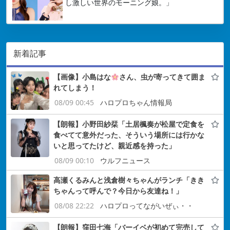
し激しい世界のモーニング娘。」
新着記事
【画像】小島はな
さん、虫が寄ってきて囲ま
れてしまう！
08/09 00:45
ハロプロちゃん情報局
【朗報】小野田紗栞「土居楓奏が松屋で定食を
食べてて意外だった、そういう場所には行かな
いと思ってたけど、親近感を持った」
08/09 00:10
ウルフニュース
高瀬くるみんと浅倉樹々ちゃんがランチ「きき
ちゃんって呼んで？今日から友達ね！」
08/08 22:22
ハロプロってながいぜぃ・・
【朗報】窪田七海「バーイベが初めて完売して