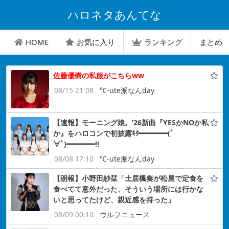
ハロネタあんてな
HOME
お気に入り
ランキング
まとめ
佐藤優樹の私服がこちらww
08/15 21:08
℃-ute派なんday
【速報】モーニング娘。’26新曲『YESかNOか私
か』をハロコンで初披露ｷﾀ━━━━(ﾟ
∀ﾟ)━━━━!!
08/08 17:10
℃-ute派なんday
【朗報】小野田紗栞「土居楓奏が松屋で定食を
食べてて意外だった、そういう場所には行かな
いと思ってたけど、親近感を持った」
08/09 00:10
ウルフニュース