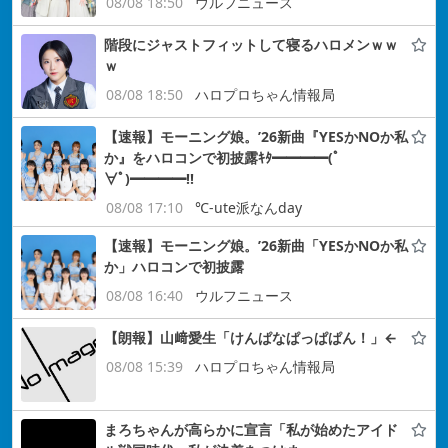
08/08 18:50
ウルフニュース
階段にジャストフィットして寝るハロメンｗｗ
ｗ
08/08 18:50
ハロプロちゃん情報局
【速報】モーニング娘。’26新曲『YESかNOか私
か』をハロコンで初披露ｷﾀ━━━━(ﾟ
∀ﾟ)━━━━!!
08/08 17:10
℃-ute派なんday
【速報】モーニング娘。’26新曲「YESかNOか私
か」ハロコンで初披露
08/08 16:40
ウルフニュース
【朗報】山﨑愛生「けんぱなぱっぱぱん！」←
08/08 15:39
ハロプロちゃん情報局
まろちゃんが高らかに宣言「私が始めたアイド