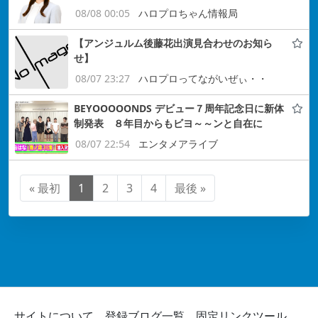
08/08 00:05
ハロプロちゃん情報局
【アンジュルム後藤花出演見合わせのお知ら
せ】
08/07 23:27
ハロプロってながいぜぃ・・
BEYOOOOONDS デビュー７周年記念日に新体
制発表 ８年目からもビヨ～～ンと自在に
08/07 22:54
エンタメアライブ
« 最初
1
2
3
4
最後 »
サイトについて
登録ブログ一覧
固定リンクツール