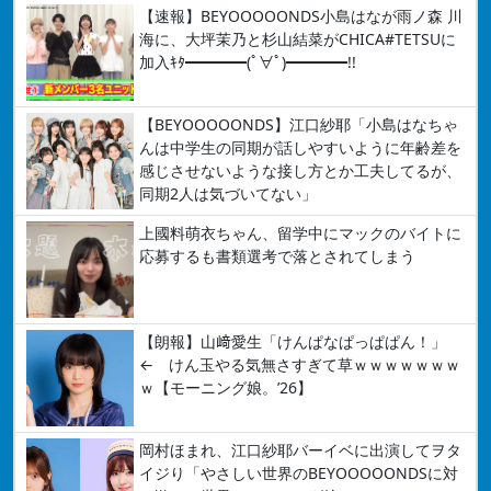
【速報】BEYOOOOONDS小島はなが雨ノ森 川
海に、大坪茉乃と杉山結菜がCHICA#TETSUに
加入ｷﾀ━━━━(ﾟ∀ﾟ)━━━━!!
【BEYOOOOONDS】江口紗耶「小島はなちゃ
んは中学生の同期が話しやすいように年齢差を
感じさせないような接し方とか工夫してるが、
同期2人は気づいてない」
上國料萌衣ちゃん、留学中にマックのバイトに
応募するも書類選考で落とされてしまう
【朗報】山﨑愛生「けんぱなぱっぱぱん！」
← けん玉やる気無さすぎて草ｗｗｗｗｗｗｗ
ｗ【モーニング娘。’26】
岡村ほまれ、江口紗耶バーイベに出演してヲタ
イジり「やさしい世界のBEYOOOOONDSに対