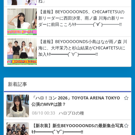
ね」
【速報】BEYOOOOONDS、CHICA#TETSUの
新リーダーに西田汐里、雨ノ森 川海の新リー
ダーに前田こころｷﾀ━━━━(ﾟ∀ﾟ)━━━━!!
【速報】BEYOOOOONDS小島はなが雨ノ森 川
海に、大坪茉乃と杉山結菜がCHICA#TETSUに
加入ｷﾀ━━━━(ﾟ∀ﾟ)━━━━!!
新着記事
「ハロ！コン 2026」TOYOTA ARENA TOKYO
公演のMVPは誰？
08/10 00:33
ハロプロの種
【新衣装】新生BEYOOOOONDSの最新集合写真
ｷﾀ━━━━(ﾟ∀ﾟ)━━━━!!