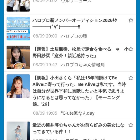
08/09 20:02
ウルフニュース
ハロプロ新メンバーオーディション2026ｷﾀ
━━━━(ﾟ∀ﾟ)━━━━!!
08/09 20:00
ハロプロの種
【朗報】土居楓奏、松屋で定食を食べる ⇒ 小
野田紗栞「意外！親近感持った」
08/09 19:47
ハロプロちゃん情報局
【朗報】小田さくら「私は15年間掛けてBe
Aliveに寄って行った、Be Aliveは私です。当時
は自分が世界平和に貢献したいと本気で思うよ
うになるとは思ってなかった」【モーニング
娘。’26】
08/09 19:05
℃-ute派なんday
最近の筒井澪心ちゃんがお前ら好みの美女にな
ってきている件！！