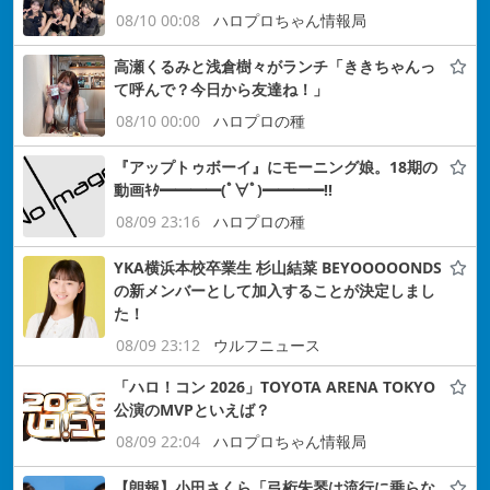
08/10 00:08
ハロプロちゃん情報局
高瀬くるみと浅倉樹々がランチ「ききちゃんっ
て呼んで？今日から友達ね！」
08/10 00:00
ハロプロの種
『アップトゥボーイ』にモーニング娘。18期の
動画ｷﾀ━━━━(ﾟ∀ﾟ)━━━━!!
08/09 23:16
ハロプロの種
YKA横浜本校卒業生 杉山結菜 BEYOOOOONDS
の新メンバーとして加入することが決定しまし
た！
08/09 23:12
ウルフニュース
「ハロ！コン 2026」TOYOTA ARENA TOKYO
公演のMVPといえば？
08/09 22:04
ハロプロちゃん情報局
【朗報】小田さくら「弓桁朱琴は流行に乗らな