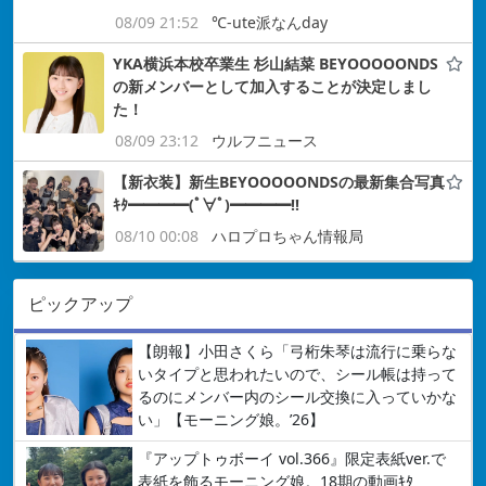
08/09 21:52
℃-ute派なんday
YKA横浜本校卒業生 杉山結菜 BEYOOOOONDS
の新メンバーとして加入することが決定しまし
た！
08/09 23:12
ウルフニュース
【新衣装】新生BEYOOOOONDSの最新集合写真
ｷﾀ━━━━(ﾟ∀ﾟ)━━━━!!
08/10 00:08
ハロプロちゃん情報局
ピックアップ
【朗報】小田さくら「弓桁朱琴は流行に乗らな
いタイプと思われたいので、シール帳は持って
るのにメンバー内のシール交換に入っていかな
い」【モーニング娘。’26】
『アップトゥボーイ vol.366』限定表紙ver.で
表紙を飾るモーニング娘。18期の動画ｷﾀ