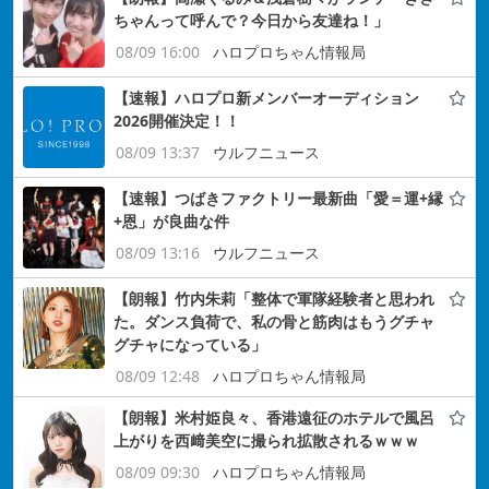
ちゃんって呼んで？今日から友達ね！」
08/09 16:00
ハロプロちゃん情報局
【速報】ハロプロ新メンバーオーディション
2026開催決定！！
08/09 13:37
ウルフニュース
【速報】つばきファクトリー最新曲「愛＝運+縁
+恩」が良曲な件
08/09 13:16
ウルフニュース
【朗報】竹内朱莉「整体で軍隊経験者と思われ
た。ダンス負荷で、私の骨と筋肉はもうグチャ
グチャになっている」
08/09 12:48
ハロプロちゃん情報局
【朗報】米村姫良々、香港遠征のホテルで風呂
上がりを西﨑美空に撮られ拡散されるｗｗｗ
08/09 09:30
ハロプロちゃん情報局