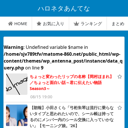
ハロネタあんてな
HOME
お気に入り
ランキング
まとめ
Warning
: Undefined variable $name in
/home/sjv789tfv/matome-860.net/public_html/wp-
content/themes/wp_antenna_post/instance/data_q
uery.php
on line
9
ちょっと変わったリップの名称【岡村ほまれ】
／ちょっと面白い話～君に伝えたい物語
Season3～
08/15 19:00
【朗報】小田さくら「弓桁朱琴は流行に乗らな
いタイプと思われたいので、シール帳は持って
るのにメンバー内のシール交換に入っていかな
い」【モーニング娘。’26】