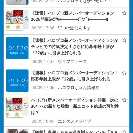
08/09 18:47
ハロプロってながいぜぃ・・
【速報】ハロプロ新メンバーオーディション
2026開催決定ｷﾀ━━━━(ﾟ∀ﾟ)━━━━!!
08/09 17:36
℃-ute派なんday
【速報】ハロプロ新メンバーオーディションが
テレビでの特集決定！さらに応募年齢上限が
『22歳』に引き上げられる
08/09 17:07
ウルフニュース
【速報】ハロプロ新メンバーオーディション！
応募年齢上限が『22歳』に引き上げられる
08/09 17:06
ハロプロちゃん情報局
ハロプロ新メンバーオーディション開催 次の
30年への新たな胎動 新ユニット結成の可能性
は？
08/09 16:49
エンタメアライブ
【朗報】高瀬くるみ＆浅倉樹々がランチ「きき