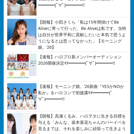
━━━━(ﾟ∀ﾟ)━━━━!!
【朗報】小田さくら「私は15年間掛けてBe
Aliveに寄って行った、Be Aliveは私です。当時
は自分が世界平和に貢献したいと本気で思うよ
うになるとは思ってなかった」【モーニング
娘。’26】
【速報】ハロプロ新メンバーオーディション
2026開催決定ｷﾀ━━━━(ﾟ∀ﾟ)━━━━!!
【速報】モーニング娘。’26新曲『YESかNOか
私か』をハロコンで初披露ｷﾀ━━━━(ﾟ
∀ﾟ)━━━━!!
【朗報】高瀬くるみ、ハロヲタに生きる目標を
与える「みんな、坂本葵花ちゃんのバーイベを
見るまでは、それを楽しみに頑張って生きよう