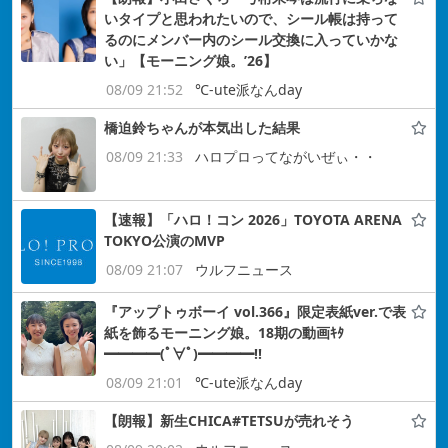
いタイプと思われたいので、シール帳は持って
るのにメンバー内のシール交換に入っていかな
い」【モーニング娘。’26】
08/09 21:52
℃-ute派なんday
橋迫鈴ちゃんが本気出した結果
08/09 21:33
ハロプロってながいぜぃ・・
【速報】「ハロ！コン 2026」TOYOTA ARENA
TOKYO公演のMVP
08/09 21:07
ウルフニュース
『アップトゥボーイ vol.366』限定表紙ver.で表
紙を飾るモーニング娘。18期の動画ｷﾀ
━━━━(ﾟ∀ﾟ)━━━━!!
08/09 21:01
℃-ute派なんday
【朗報】新生CHICA#TETSUが売れそう