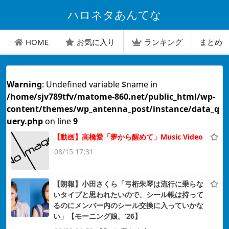
ハロネタあんてな
HOME
お気に入り
ランキング
まとめ
Warning
: Undefined variable $name in
/home/sjv789tfv/matome-860.net/public_html/wp-
content/themes/wp_antenna_post/instance/data_q
uery.php
on line
9
【動画】高橋愛「夢から醒めて」Music Video
08/15 17:31
【朗報】小田さくら「弓桁朱琴は流行に乗らな
いタイプと思われたいので、シール帳は持って
るのにメンバー内のシール交換に入っていかな
い」【モーニング娘。’26】