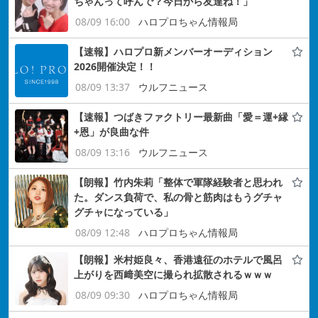
ちゃんって呼んで？今日から友達ね！」
08/09 16:00
ハロプロちゃん情報局
【速報】ハロプロ新メンバーオーディション
2026開催決定！！
08/09 13:37
ウルフニュース
【速報】つばきファクトリー最新曲「愛＝運+縁
+恩」が良曲な件
08/09 13:16
ウルフニュース
【朗報】竹内朱莉「整体で軍隊経験者と思われ
た。ダンス負荷で、私の骨と筋肉はもうグチャ
グチャになっている」
08/09 12:48
ハロプロちゃん情報局
【朗報】米村姫良々、香港遠征のホテルで風呂
上がりを西﨑美空に撮られ拡散されるｗｗｗ
08/09 09:30
ハロプロちゃん情報局