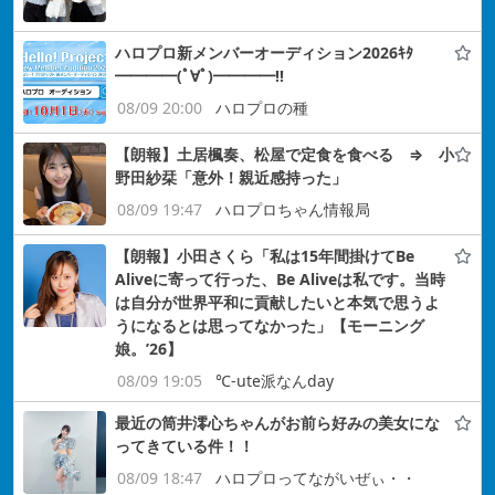
ハロプロ新メンバーオーディション2026ｷﾀ
━━━━(ﾟ∀ﾟ)━━━━!!
08/09 20:00
ハロプロの種
【朗報】土居楓奏、松屋で定食を食べる ⇒ 小
野田紗栞「意外！親近感持った」
08/09 19:47
ハロプロちゃん情報局
【朗報】小田さくら「私は15年間掛けてBe
Aliveに寄って行った、Be Aliveは私です。当時
は自分が世界平和に貢献したいと本気で思うよ
うになるとは思ってなかった」【モーニング
娘。’26】
08/09 19:05
℃-ute派なんday
最近の筒井澪心ちゃんがお前ら好みの美女にな
ってきている件！！
08/09 18:47
ハロプロってながいぜぃ・・