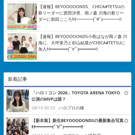
【速報】BEYOOOOONDS、CHICA#TETSUの
新リーダーに西田汐里、雨ノ森 川海の新リー
ダーに前田こころｷﾀ━━━━(ﾟ∀ﾟ)━━━━!!
【速報】BEYOOOOONDS小島はなが雨ノ森 川
海に、大坪茉乃と杉山結菜がCHICA#TETSUに
加入ｷﾀ━━━━(ﾟ∀ﾟ)━━━━!!
新着記事
「ハロ！コン 2026」TOYOTA ARENA TOKYO
公演のMVPは誰？
08/10 00:33
ハロプロの種
【新衣装】新生BEYOOOOONDSの最新集合写真
ｷﾀ━━━━(ﾟ∀ﾟ)━━━━!!