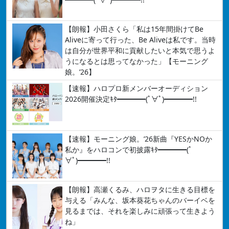
【朗報】小田さくら「私は15年間掛けてBe
Aliveに寄って行った、Be Aliveは私です。当時
は自分が世界平和に貢献したいと本気で思うよ
うになるとは思ってなかった」【モーニング
娘。’26】
【速報】ハロプロ新メンバーオーディション
2026開催決定ｷﾀ━━━━(ﾟ∀ﾟ)━━━━!!
【速報】モーニング娘。’26新曲『YESかNOか
私か』をハロコンで初披露ｷﾀ━━━━(ﾟ
∀ﾟ)━━━━!!
【朗報】高瀬くるみ、ハロヲタに生きる目標を
与える「みんな、坂本葵花ちゃんのバーイベを
見るまでは、それを楽しみに頑張って生きよう
ね」