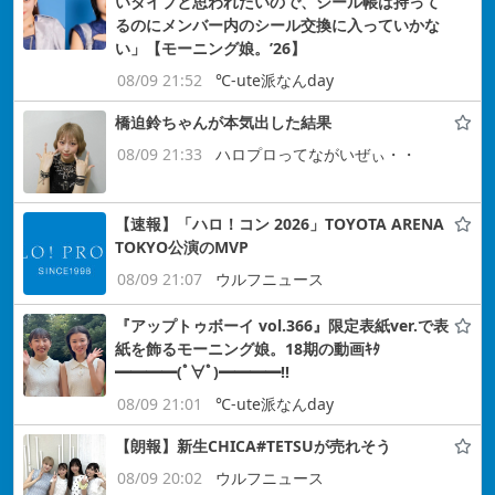
いタイプと思われたいので、シール帳は持って
るのにメンバー内のシール交換に入っていかな
い」【モーニング娘。’26】
08/09 21:52
℃-ute派なんday
橋迫鈴ちゃんが本気出した結果
08/09 21:33
ハロプロってながいぜぃ・・
【速報】「ハロ！コン 2026」TOYOTA ARENA
TOKYO公演のMVP
08/09 21:07
ウルフニュース
『アップトゥボーイ vol.366』限定表紙ver.で表
紙を飾るモーニング娘。18期の動画ｷﾀ
━━━━(ﾟ∀ﾟ)━━━━!!
08/09 21:01
℃-ute派なんday
【朗報】新生CHICA#TETSUが売れそう
08/09 20:02
ウルフニュース