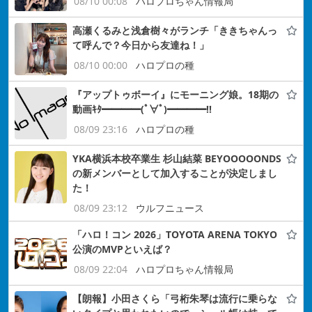
08/10 00:08
ハロプロちゃん情報局
高瀬くるみと浅倉樹々がランチ「ききちゃんっ
て呼んで？今日から友達ね！」
08/10 00:00
ハロプロの種
『アップトゥボーイ』にモーニング娘。18期の
動画ｷﾀ━━━━(ﾟ∀ﾟ)━━━━!!
08/09 23:16
ハロプロの種
YKA横浜本校卒業生 杉山結菜 BEYOOOOONDS
の新メンバーとして加入することが決定しまし
た！
08/09 23:12
ウルフニュース
「ハロ！コン 2026」TOYOTA ARENA TOKYO
公演のMVPといえば？
08/09 22:04
ハロプロちゃん情報局
【朗報】小田さくら「弓桁朱琴は流行に乗らな