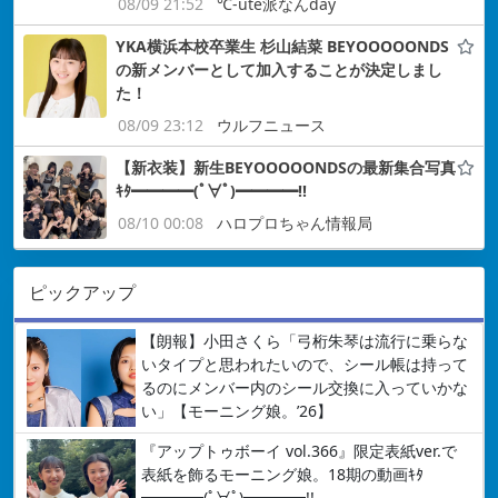
08/09 21:52
℃-ute派なんday
YKA横浜本校卒業生 杉山結菜 BEYOOOOONDS
の新メンバーとして加入することが決定しまし
た！
08/09 23:12
ウルフニュース
【新衣装】新生BEYOOOOONDSの最新集合写真
ｷﾀ━━━━(ﾟ∀ﾟ)━━━━!!
08/10 00:08
ハロプロちゃん情報局
ピックアップ
【朗報】小田さくら「弓桁朱琴は流行に乗らな
いタイプと思われたいので、シール帳は持って
るのにメンバー内のシール交換に入っていかな
い」【モーニング娘。’26】
『アップトゥボーイ vol.366』限定表紙ver.で
表紙を飾るモーニング娘。18期の動画ｷﾀ
━━━━(ﾟ∀ﾟ)━━━━!!