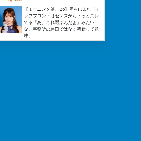
【モーニング娘。’26】岡村ほまれ「ア
ップフロントはセンスがちょっとズレ
てる『あ、これ選ぶんだぁ』みたい
な。事務所の悪口ではなく斬新って意
味」