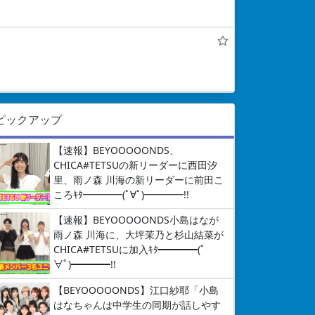
ピックアップ
【速報】BEYOOOOONDS、
CHICA#TETSUの新リーダーに西田汐
里、雨ノ森 川海の新リーダーに前田こ
ころｷﾀ━━━━(ﾟ∀ﾟ)━━━━!!
【速報】BEYOOOOONDS小島はなが
雨ノ森 川海に、大坪茉乃と杉山結菜が
CHICA#TETSUに加入ｷﾀ━━━━(ﾟ
∀ﾟ)━━━━!!
【BEYOOOOONDS】江口紗耶「小島
はなちゃんは中学生の同期が話しやす