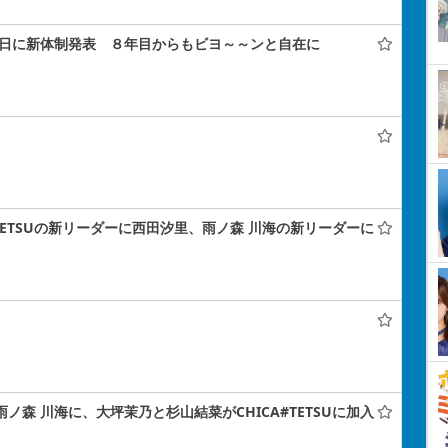
年記念日に新体制発表 ８年目からもビヨ～～ンと自在に
A#TETSUの新リーダーに西田汐里、雨ノ森 川海の新リーダーに
雨ノ森 川海に、大坪茉乃と杉山結菜がCHICA#TETSUに加入