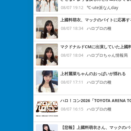
08/07 19:12
℃-ute派なんday
上國料萌衣、マックのバイトに応募す
08/07 18:34
ハロプロの種
マクドナルドCMに出演していた上國
08/07 18:04
ハロプロちゃん情報局
上村麗菜ちゃんのおっぱいが揺れる
08/07 17:11
ハロプロの種
ハロ！コン2026「TOYOTA ARENA
08/07 16:15
ハロプロの種
【悲報】上國料萌衣さん、マックのバ