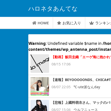
ハロネタあんてな
HOME
お気に入り
ランキン
Warning
: Undefined variable $name in
/ho
content/themes/wp_antenna_post/insta
【動画】飯田圭織「エーゲ海に抱かれて」M
08/15 17:06
【速報】BEYOOOOONDS、CHIC
08/07 22:05
℃-ute派なんday
【悲報】上國料萌衣さん、マックのバ
08/07 15:06
ウルフニュース