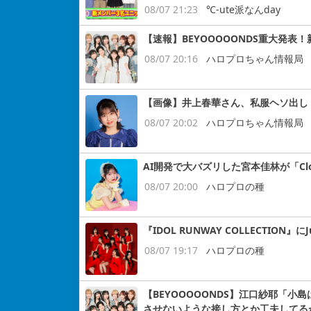
08/07 21:23
℃-ute派なんday
【速報】BEYOOOOONDS重大発表
08/07 20:16
ハロプロちゃん情報局
【画像】井上春華さん、私服ヘソ出し
08/07 20:02
ハロプロちゃん情報局
AI開発で大バズリした宮本佳林が「Cloud
08/07 20:00
ハロプロの種
『IDOL RUNWAY COLLECTION』にJ
08/07 19:17
ハロプロの種
【BEYOOOOONDS】江口紗耶「
させないような接し方とか工夫してる