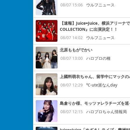
08/07 15:06
ウルフニュース
【速報】Juice=Juice、横浜アリー
COLLECTION』に出演決定！！
08/07 14:02
ウルフニュース
北原ももがでかい
08/07 13:00
ハロプロの種
上國料萌衣ちゃん、留学中にマックの
08/07 12:29
℃-ute派なんday
島倉りか様、モッツァレラチーズを巡
08/07 12:15
ハロプロちゃん情報局
Juice=Juice「めざましライブ」豊洲P