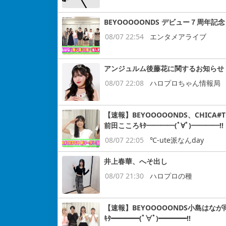
BEYOOOOONDS デビュー７周
08/07 22:54
エンタメアライブ
アンジュルム後藤花に関するお知らせ
08/07 22:08
ハロプロちゃん情報局
【速報】BEYOOOOONDS、CHIC
前田こころｷﾀ━━━━(ﾟ∀ﾟ)━━━━!!
08/07 22:05
℃-ute派なんday
井上春華、へそ出し
08/07 21:30
ハロプロの種
【速報】BEYOOOOONDS小島はなが
ｷﾀ━━━━(ﾟ∀ﾟ)━━━━!!