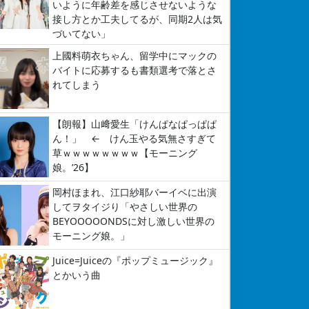
いように年齢差を感じさせないような
接し方とか工夫してるが、同期2人は気
づいてない」
上國料萌衣ちゃん、留学中にマックの
バイトに応募するも書類選考で落とさ
れてしまう
【朗報】山﨑愛生「けんぱなぱっぱぱ
ん！」 ← けん玉やる気無さすぎて
草ｗｗｗｗｗｗｗｗ【モーニング
娘。’26】
岡村ほまれ、江口紗耶バーイベに出演
してヲタイジり「やさしい世界の
BEYOOOOONDSに対し激しい世界の
モーニング娘。」
Juice=Juiceの『ポップミュージック』
とかいう曲