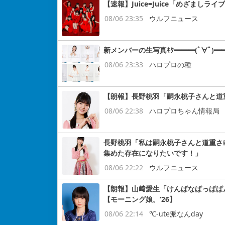
【速報】Juice=Juice「めざまし
08/06 23:35
ウルフニュース
新メンバーの生写真ｷﾀ━━━(ﾟ∀ﾟ)━━
08/06 23:33
ハロプロの種
【朗報】長野桃羽「嗣永桃子さんと道
08/06 22:38
ハロプロちゃん情報局
長野桃羽「私は嗣永桃子さんと道重さ
集めた存在になりたいです！」
08/06 22:22
ウルフニュース
【朗報】山﨑愛生「けんぱなぱっぱぱ
【モーニング娘。’26】
08/06 22:14
℃-ute派なんday