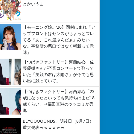
とかいう曲
【モーニング娘。’26】岡村ほまれ「ア
ップフロントはセンスがちょっとズレ
てる『あ、これ選ぶんだぁ』みたい
な。事務所の悪口ではなく斬新って意
味」
【つばきファクトリー】河西結心「佐
藤優樹さんが卒業コンサートで歌って
いた『笑顔の君は太陽さ』が今でも思
い出に残っていて」
【つばきファクトリー】河西結心「23
歳になったといっても気持ちはまだ18
歳くらい」→福田真琳のツッコミが秀
逸
BEYOOOOONDS、明後日（8月7日）
重大発表ｗｗｗｗｗｗ