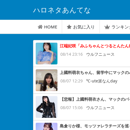
ハロネタあんてな
HOME
お気に入り
ランキン
江端妃咲「みふちゃんとつるとんたん行
08/14 23:16
ウルフニュース
上國料萌衣ちゃん、留学中にマックの
08/07 12:29
℃-ute派なんday
【悲報】上國料萌衣さん、マックのバ
08/07 15:06
ウルフニュース
島倉りか様、モッツァレラチーズを巡