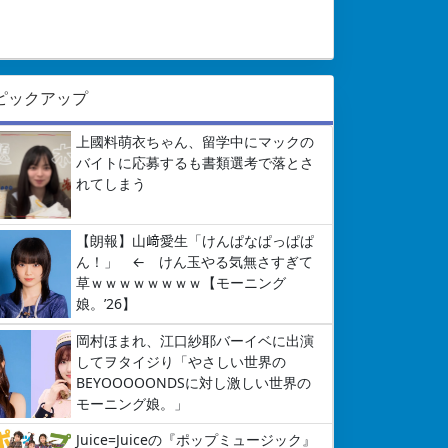
ピックアップ
上國料萌衣ちゃん、留学中にマックの
バイトに応募するも書類選考で落とさ
れてしまう
【朗報】山﨑愛生「けんぱなぱっぱぱ
ん！」 ← けん玉やる気無さすぎて
草ｗｗｗｗｗｗｗｗ【モーニング
娘。’26】
岡村ほまれ、江口紗耶バーイベに出演
してヲタイジり「やさしい世界の
BEYOOOOONDSに対し激しい世界の
モーニング娘。」
Juice=Juiceの『ポップミュージック』