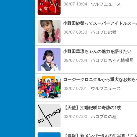
08/07 10:04
ウルフニュース
小野田紗栞ってスーパーアイドルスー
08/07 09:30
ハロプロの種
小野田華凛ちゃんの魅力を語りたい
08/07 07:04
ハロプロちゃん情報局
ロージークロニクルから重大なお知ら
08/07 07:01
ウルフニュース
【天使】江端妃咲＠奇跡の1枚
08/07 07:00
ハロプロの種
【速報】新メンバー6人の生写真『こ