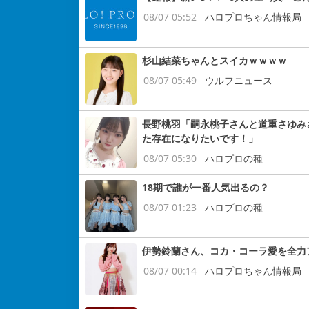
08/07 05:52
ハロプロちゃん情報局
杉山結菜ちゃんとスイカｗｗｗｗ
08/07 05:49
ウルフニュース
長野桃羽「嗣永桃子さんと道重さゆみ
た存在になりたいです！」
08/07 05:30
ハロプロの種
18期で誰が一番人気出るの？
08/07 01:23
ハロプロの種
伊勢鈴蘭さん、コカ・コーラ愛を全力
08/07 00:14
ハロプロちゃん情報局