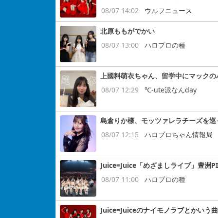
08/07 14:02
ウルフニュース
北原ももがでかい
08/07 13:00
ハロプロの種
上國料萌衣ちゃん、留学中にマックの
08/07 12:29
℃-ute派なんday
島倉りか様、モッツァレラチーズを巡
08/07 12:15
ハロプロちゃん情報局
Juice=Juice「めざましライブ」豊洲P
08/07 11:00
ハロプロの種
Juice=Juiceのナイモノラブとかいう曲