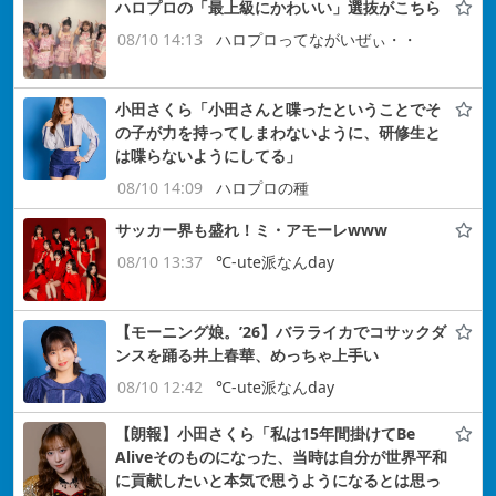
ハロプロの「最上級にかわいい」選抜がこちら
08/10 14:13
ハロプロってながいぜぃ・・
小田さくら「小田さんと喋ったということでそ
の子が力を持ってしまわないように、研修生と
は喋らないようにしてる」
08/10 14:09
ハロプロの種
サッカー界も盛れ！ミ・アモーレwww
08/10 13:37
℃-ute派なんday
【モーニング娘。’26】バラライカでコサックダ
ンスを踊る井上春華、めっちゃ上手い
08/10 12:42
℃-ute派なんday
【朗報】小田さくら「私は15年間掛けてBe
Aliveそのものになった、当時は自分が世界平和
に貢献したいと本気で思うようになるとは思っ