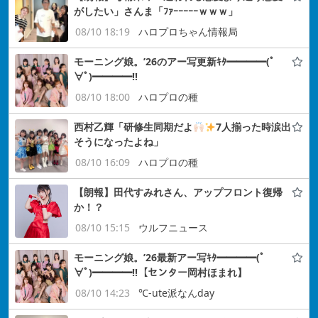
がしたい」さんま「ﾌｧｰｰｰｰｰｗｗｗ」
08/10 18:19
ハロプロちゃん情報局
モーニング娘。’26のアー写更新ｷﾀ━━━━(ﾟ
∀ﾟ)━━━━!!
08/10 18:00
ハロプロの種
西村乙輝「研修生同期だよ
7人揃った時涙出
そうになったよね」
08/10 16:09
ハロプロの種
【朗報】田代すみれさん、アップフロント復帰
か！？
08/10 15:15
ウルフニュース
モーニング娘。’26最新アー写ｷﾀ━━━━(ﾟ
∀ﾟ)━━━━!!【センター岡村ほまれ】
08/10 14:23
℃-ute派なんday