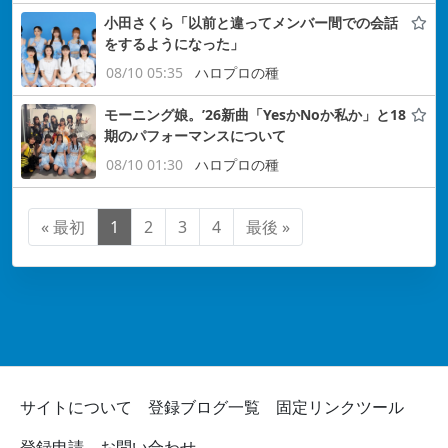
小田さくら「以前と違ってメンバー間での会話
をするようになった」
08/10 05:35
ハロプロの種
モーニング娘。’26新曲「YesかNoか私か」と18
期のパフォーマンスについて
08/10 01:30
ハロプロの種
« 最初
1
2
3
4
最後 »
サイトについて
登録ブログ一覧
固定リンクツール
登録申請
お問い合わせ