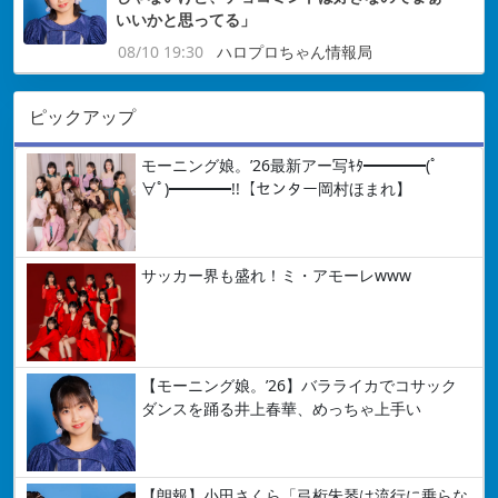
いいかと思ってる」
08/10 19:30
ハロプロちゃん情報局
ピックアップ
モーニング娘。’26最新アー写ｷﾀ━━━━(ﾟ
∀ﾟ)━━━━!!【センター岡村ほまれ】
サッカー界も盛れ！ミ・アモーレwww
【モーニング娘。’26】バラライカでコサック
ダンスを踊る井上春華、めっちゃ上手い
【朗報】小田さくら「弓桁朱琴は流行に乗らな