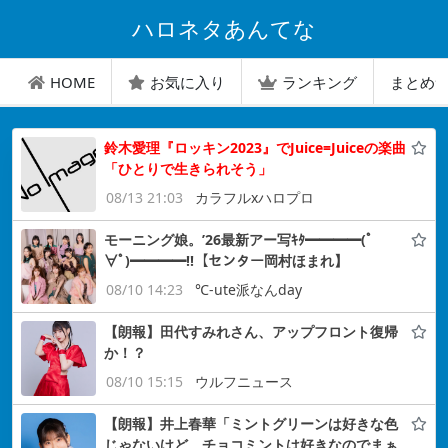
ハロネタあんてな
HOME
お気に入り
ランキング
まとめ
鈴木愛理『ロッキン2023』でJuice=Juiceの楽曲
「ひとりで生きられそう」
08/13 21:03
カラフルxハロプロ
モーニング娘。’26最新アー写ｷﾀ━━━━(ﾟ
∀ﾟ)━━━━!!【センター岡村ほまれ】
08/10 14:23
℃-ute派なんday
【朗報】田代すみれさん、アップフロント復帰
か！？
08/10 15:15
ウルフニュース
【朗報】井上春華「ミントグリーンは好きな色
じゃないけど、チョコミントは好きなのでまぁ