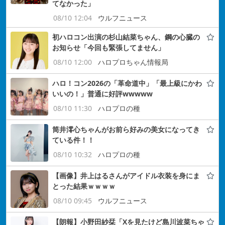
てなかった」
08/10 12:04
ウルフニュース
初ハロコン出演の杉山結菜ちゃん、鋼の心臓の
お知らせ「今回も緊張してません」
08/10 12:00
ハロプロちゃん情報局
ハロ！コン2026の「革命道中」「最上級にかわ
いいの！」普通に好評wwwww
08/10 11:30
ハロプロの種
筒井澪心ちゃんがお前ら好みの美女になってき
ている件！！
08/10 10:32
ハロプロの種
【画像】井上はるさんがアイドル衣装を身にま
とった結果ｗｗｗｗ
08/10 09:45
ウルフニュース
【朗報】小野田紗栞「Xを見たけど島川波菜ちゃ