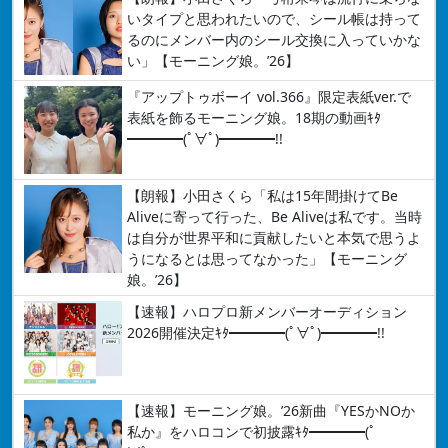
いタイプと思われたいので、シール帳は持って
るのにメンバー内のシール交換に入っていかな
い」【モーニング娘。’26】
『アップトゥボーイ vol.366』限定表紙ver.で
表紙を飾るモーニング娘。18期の動画ｷﾀ
━━━━(ﾟ∀ﾟ)━━━━!!
【朗報】小田さくら「私は15年間掛けてBe
Aliveに寄って行った、Be Aliveは私です。当時
は自分が世界平和に貢献したいと本気で思うよ
うになるとは思ってなかった」【モーニング
娘。’26】
【速報】ハロプロ新メンバーオーディション
2026開催決定ｷﾀ━━━━(ﾟ∀ﾟ)━━━━!!
【速報】モーニング娘。’26新曲『YESかNOか
私か』をハロコンで初披露ｷﾀ━━━━(ﾟ