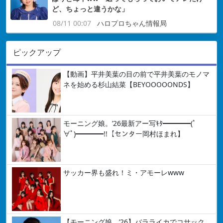
ど、ちょっと違うかな」
08/11 00:07
ハロプロちゃん情報局
ピックアップ
【動画】平井美葉の目の前で平井美葉のモノマ
ネを始める杉山結菜【BEYOOOOONDS】
モーニング娘。’26最新アー写ｷﾀ━━━━(ﾟ
∀ﾟ)━━━━!!【センター岡村ほまれ】
サッカー界も盛れ！ミ・アモーレwww
【モーニング娘。’26】バラライカでコサック