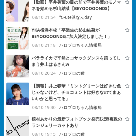
【動画】平井美葉の目の前で平井美葉のモノマ
ネを始める杉山結菜【BEYOOOOONDS】
08/10 21:54
℃-ute派なんday
YKA横浜本校「卒業生の杉山結菜が
BEYOOOOONDSに加入決定しました！」
08/10 21:18
ハロプロちゃん情報局
バラライカで平然とコサックダンスを踊ってし
まう井上はるさんw
08/10 20:24
ハロプロの種
【朗報】井上春華「ミントグリーンは好きな色
じゃないけど、チョコミントは好きなのでまぁ
いいかと思ってる」
08/10 19:30
ハロプロちゃん情報局
植村あかりの最新フォトブック発売決定!複数の
ランジェリーカットあり
08/10 19:15
ハロプロの種