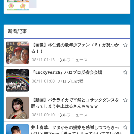
新着記事
【画像】林仁愛の最年少ファン（６）が見つか
る！！
08/11 01:13
ウルフニュース
『LuckyFes’26』ハロプロ反省会会場
08/11 01:00
ハロプロの種
【動画】バラライカで平然とコサックダンスを
踊ってしまう井上はるさんｗｗｗｗ
08/11 00:10
ウルフニュース
井上春華、ヲタからの提案を感謝しつつもきっ
ぱりと却下ww「送ってもらっておいてアレだけ