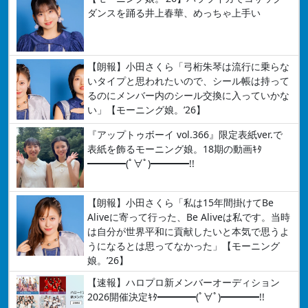
ダンスを踊る井上春華、めっちゃ上手い
【朗報】小田さくら「弓桁朱琴は流行に乗らな
いタイプと思われたいので、シール帳は持って
るのにメンバー内のシール交換に入っていかな
い」【モーニング娘。’26】
『アップトゥボーイ vol.366』限定表紙ver.で
表紙を飾るモーニング娘。18期の動画ｷﾀ
━━━━(ﾟ∀ﾟ)━━━━!!
【朗報】小田さくら「私は15年間掛けてBe
Aliveに寄って行った、Be Aliveは私です。当時
は自分が世界平和に貢献したいと本気で思うよ
うになるとは思ってなかった」【モーニング
娘。’26】
【速報】ハロプロ新メンバーオーディション
2026開催決定ｷﾀ━━━━(ﾟ∀ﾟ)━━━━!!