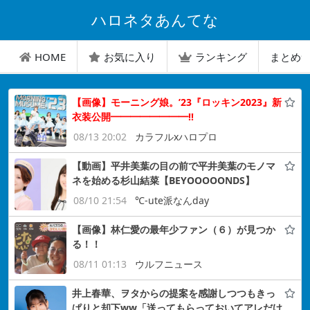
ハロネタあんてな
HOME
お気に入り
ランキング
まとめ
【画像】モーニング娘。’23『ロッキン2023』新
衣装公開━━━━━━━━!!
08/13 20:02
カラフルxハロプロ
【動画】平井美葉の目の前で平井美葉のモノマ
ネを始める杉山結菜【BEYOOOOONDS】
08/10 21:54
℃-ute派なんday
【画像】林仁愛の最年少ファン（６）が見つか
る！！
08/11 01:13
ウルフニュース
井上春華、ヲタからの提案を感謝しつつもきっ
ぱりと却下ww「送ってもらっておいてアレだけ