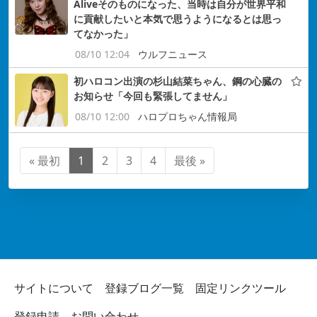
Aliveそのものになった、当時は自分が世界平和
に貢献したいと本気で思うようになるとは思っ
てなかった」
08/10 12:04
ウルフニュース
初ハロコン出演の杉山結菜ちゃん、鋼の心臓の
お知らせ「今回も緊張してません」
08/10 12:00
ハロプロちゃん情報局
« 最初
1
2
3
4
最後 »
サイトについて
登録ブログ一覧
固定リンクツール
登録申請
お問い合わせ