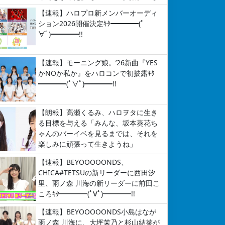
【速報】ハロプロ新メンバーオーディ
ション2026開催決定ｷﾀ━━━━(ﾟ
∀ﾟ)━━━━!!
【速報】モーニング娘。’26新曲『YES
かNOか私か』をハロコンで初披露ｷﾀ
━━━━(ﾟ∀ﾟ)━━━━!!
【朗報】高瀬くるみ、ハロヲタに生き
る目標を与える「みんな、坂本葵花ち
ゃんのバーイベを見るまでは、それを
楽しみに頑張って生きようね」
【速報】BEYOOOOONDS、
CHICA#TETSUの新リーダーに西田汐
里、雨ノ森 川海の新リーダーに前田こ
ころｷﾀ━━━━(ﾟ∀ﾟ)━━━━!!
【速報】BEYOOOOONDS小島はなが
雨ノ森 川海に、大坪茉乃と杉山結菜が