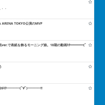
ぃ・・
 ARENA TOKYO公演のMVP
紙ver.で表紙を飾るモーニング娘。18期の動画ｷﾀ━━━━(ﾟ
う
ﾀ━━━━(ﾟ∀ﾟ)━━━━!!