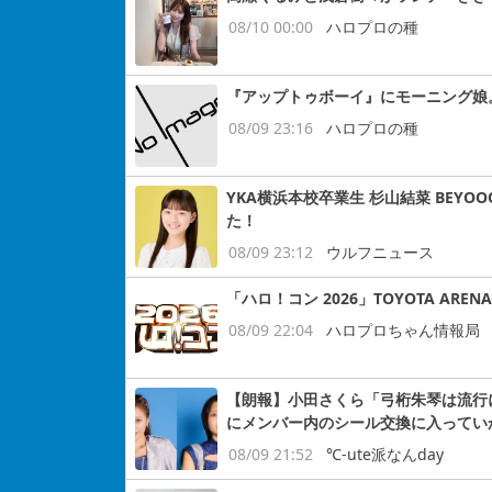
08/10 00:00
ハロプロの種
『アップトゥボーイ』にモーニング娘。18
08/09 23:16
ハロプロの種
YKA横浜本校卒業生 杉山結菜 BEY
た！
08/09 23:12
ウルフニュース
「ハロ！コン 2026」TOYOTA ARE
08/09 22:04
ハロプロちゃん情報局
【朗報】小田さくら「弓桁朱琴は流行
にメンバー内のシール交換に入っていか
08/09 21:52
℃-ute派なんday