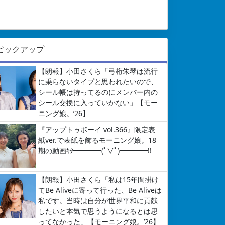
ピックアップ
【朗報】小田さくら「弓桁朱琴は流行
に乗らないタイプと思われたいので、
シール帳は持ってるのにメンバー内の
シール交換に入っていかない」【モー
ニング娘。’26】
『アップトゥボーイ vol.366』限定表
紙ver.で表紙を飾るモーニング娘。18
期の動画ｷﾀ━━━━(ﾟ∀ﾟ)━━━━!!
【朗報】小田さくら「私は15年間掛け
てBe Aliveに寄って行った、Be Aliveは
私です。当時は自分が世界平和に貢献
したいと本気で思うようになるとは思
ってなかった」【モーニング娘。’26】