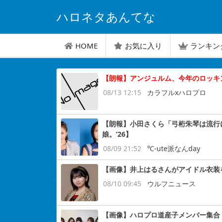
ハロネタあんてな
HOME
お気に入り
ランキン
【朗報】アンジュルム、今年のロッキンも
08/13 12:15
カラフルxハロプロ
【朗報】小田さくら「弓桁朱琴は流行
娘。’26】
08/09 21:52
℃-ute派なんday
【画像】井上はるさんがアイドル衣装
08/10 09:45
ウルフニュース
【画像】ハロプロ道産子メンバー集合