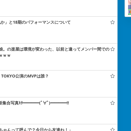
か私か」と18期のパフォーマンスについて
娘。の楽屋は環境が変わった、以前と違ってメンバー間での
ｗｗｗ
A TOKYO公演のMVPは誰？
集合写真ｷﾀ━━━━(ﾟ∀ﾟ)━━━━!!
ちゃんって呼んで？今日から友達ね！」