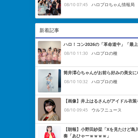
08/10 07:45
ハロプロちゃん情報局
新着記事
ハロ！コン2026の「革命道中」「最
08/10 11:30
ハロプロの種
筒井澪心ちゃんがお前ら好みの美女に
08/10 10:32
ハロプロの種
【画像】井上はるさんがアイドル衣装
08/10 09:45
ウルフニュース
【朗報】小野田紗栞「Xを見たけど島
奏「あひゃーｗｗｗｗ」