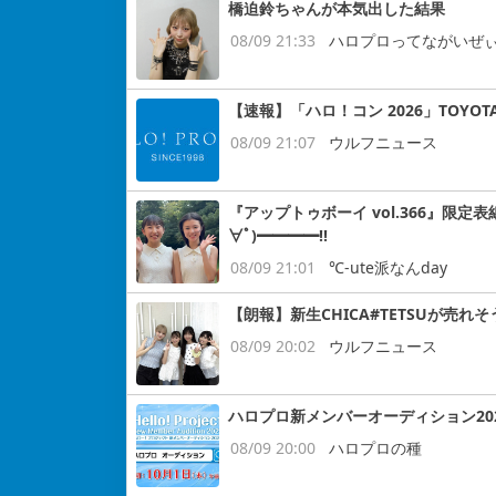
橋迫鈴ちゃんが本気出した結果
08/09 21:33
ハロプロってながいぜ
【速報】「ハロ！コン 2026」TOYOTA
08/09 21:07
ウルフニュース
『アップトゥボーイ vol.366』限定表
∀ﾟ)━━━━!!
08/09 21:01
℃-ute派なんday
【朗報】新生CHICA#TETSUが売れそ
08/09 20:02
ウルフニュース
ハロプロ新メンバーオーディション2026ｷ
08/09 20:00
ハロプロの種