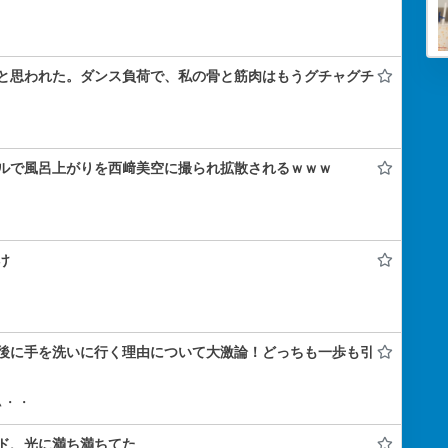
と思われた。ダンス負荷で、私の骨と筋肉はもうグチャグチ
ルで風呂上がりを西﨑美空に撮られ拡散されるｗｗｗ
け
後に手を洗いに行く理由について大激論！どっちも一歩も引
ぃ・・
ド、光に満ち満ちてた