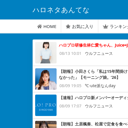
ハロネタあんてな
HOME
お気に入り
ランキン
ハロプロ研修生林仁愛ちゃん、Juice=J
08/13 10:01
ウルフニュース
【朗報】小田さくら「私は15年間掛けて
なかった」【モーニング娘。’26】
08/09 19:05
℃-ute派なんday
【速報】ハロプロ新メンバーオーディ
08/09 17:07
ウルフニュース
【朗報】土居楓奏、松屋で定食を食べ