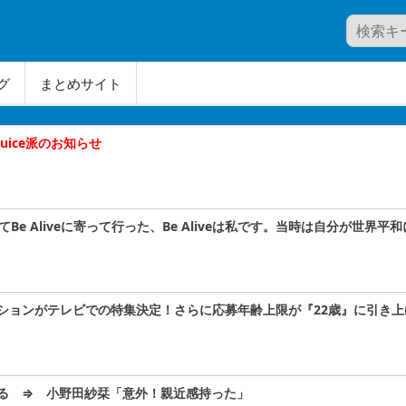
グ
まとめサイト
uice派のお知らせ
Be Aliveに寄って行った、Be Aliveは私です。当時は自分が世
ションがテレビでの特集決定！さらに応募年齢上限が『22歳』に引き上
る ⇒ 小野田紗栞「意外！親近感持った」