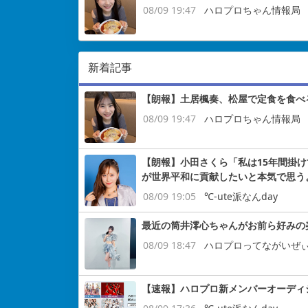
08/09 19:47
ハロプロちゃん情報局
新着記事
【朗報】土居楓奏、松屋で定食を食べ
08/09 19:47
ハロプロちゃん情報局
【朗報】小田さくら「私は15年間掛けてB
が世界平和に貢献したいと本気で思う
08/09 19:05
℃-ute派なんday
最近の筒井澪心ちゃんがお前ら好みの
08/09 18:47
ハロプロってながいぜ
【速報】ハロプロ新メンバーオーディション