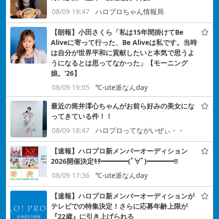
08/09 19:47
ハロプロちゃん情報局
【朗報】小田さくら「私は15年間掛けてBe
Aliveに寄って行った、Be Aliveは私です。当時
は自分が世界平和に貢献したいと本気で思うよ
うになるとは思ってなかった」【モーニング
娘。’26】
08/09 19:05
℃-ute派なんday
最近の筒井澪心ちゃんがお前ら好みの美女にな
ってきている件！！
08/09 18:47
ハロプロってながいぜぃ・・
【速報】ハロプロ新メンバーオーディション
2026開催決定ｷﾀ━━━━(ﾟ∀ﾟ)━━━━!!
08/09 17:36
℃-ute派なんday
【速報】ハロプロ新メンバーオーディションが
テレビでの特集決定！さらに応募年齢上限が
『22歳』に引き上げられる