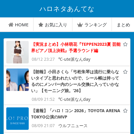
ハロネタあんてな
HOME
お気に入り
ランキング
まとめ
【実況まとめ】小林萌花『TEPPEN2023夏 芸能
界ピアノ頂上決戦』予選ラウンド編
08/12 23:27
℃-ute派なんday
【朗報】小田さくら「弓桁朱琴は流行に乗らな
いタイプと思われたいので、シール帳は持って
るのにメンバー内のシール交換に入っていかな
い」【モーニング娘。’26】
08/09 21:52
℃-ute派なんday
【速報】「ハロ！コン 2026」TOYOTA ARENA
TOKYO公演のMVP
08/09 21:07
ウルフニュース