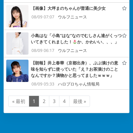
【画像】大坪まのちゃんが普通に美少女
08/09 07:07
ウルフニュース
小島はな「小島”はな”なのでむしさん達がくっつ
いてきてくれました！
か、かわいい、、、」
08/09 06:17
ウルフニュース
【朗報】井上春華（京都出身）、ぶぶ漬けの意
味を知らずに使っていた「え？お茶漬けのこと
なんですか？漬物かと思ってましたｗｗｗ」
08/09 05:33
ハロプロちゃん情報局
« 最初
1
2
3
4
最後 »