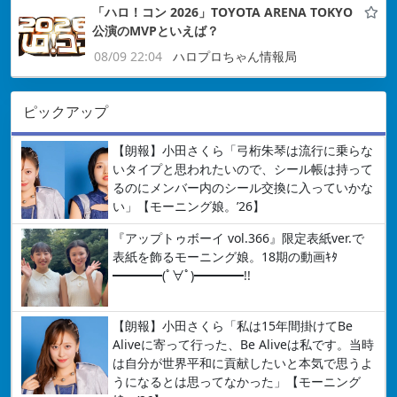
「ハロ！コン 2026」TOYOTA ARENA TOKYO
公演のMVPといえば？
08/09 22:04
ハロプロちゃん情報局
ピックアップ
【朗報】小田さくら「弓桁朱琴は流行に乗らな
いタイプと思われたいので、シール帳は持って
るのにメンバー内のシール交換に入っていかな
い」【モーニング娘。’26】
『アップトゥボーイ vol.366』限定表紙ver.で
表紙を飾るモーニング娘。18期の動画ｷﾀ
━━━━(ﾟ∀ﾟ)━━━━!!
【朗報】小田さくら「私は15年間掛けてBe
Aliveに寄って行った、Be Aliveは私です。当時
は自分が世界平和に貢献したいと本気で思うよ
うになるとは思ってなかった」【モーニング