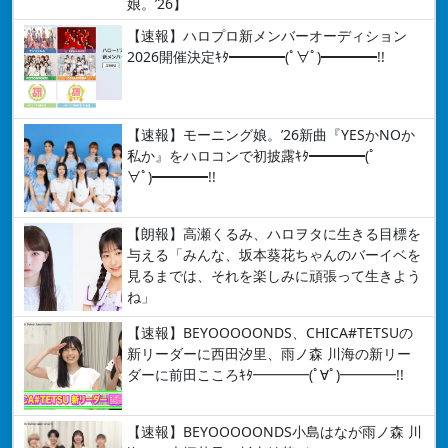
娘。’26】
【速報】ハロプロ新メンバーオーディション
2026開催決定ｷﾀ━━━━(ﾟ∀ﾟ)━━━━!!
【速報】モーニング娘。’26新曲『YESかNOか
私か』をハロコンで初披露ｷﾀ━━━━(ﾟ
∀ﾟ)━━━━!!
【朗報】高瀬くるみ、ハロヲタに生きる目標を
与える「みんな、坂本葵花ちゃんのバーイベを
見るまでは、それを楽しみに頑張って生きよう
ね」
【速報】BEYOOOOONDS、CHICA#TETSUの
新リーダーに西田汐里、雨ノ森 川海の新リー
ダーに前田こころｷﾀ━━━━(ﾟ∀ﾟ)━━━━!!
【速報】BEYOOOOONDS小島はなが雨ノ森 川