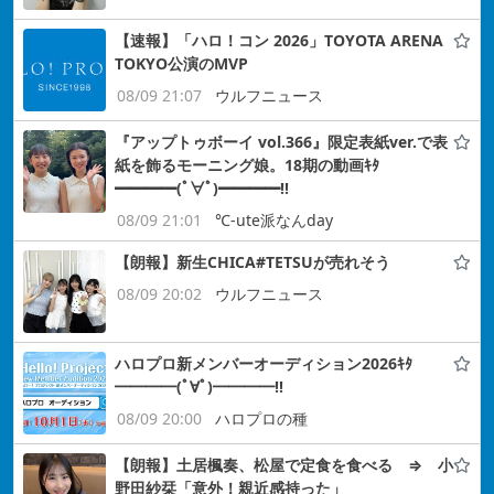
【速報】「ハロ！コン 2026」TOYOTA ARENA
TOKYO公演のMVP
08/09 21:07
ウルフニュース
『アップトゥボーイ vol.366』限定表紙ver.で表
紙を飾るモーニング娘。18期の動画ｷﾀ
━━━━(ﾟ∀ﾟ)━━━━!!
08/09 21:01
℃-ute派なんday
【朗報】新生CHICA#TETSUが売れそう
08/09 20:02
ウルフニュース
ハロプロ新メンバーオーディション2026ｷﾀ
━━━━(ﾟ∀ﾟ)━━━━!!
08/09 20:00
ハロプロの種
【朗報】土居楓奏、松屋で定食を食べる ⇒ 小
野田紗栞「意外！親近感持った」