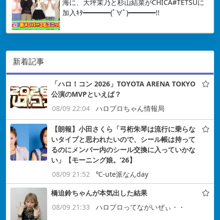
海に、大坪茉乃と杉山結菜がCHICA#TETSUに
加入ｷﾀ━━━━(ﾟ∀ﾟ)━━━━!!
新着記事
「ハロ！コン 2026」TOYOTA ARENA TOKYO
公演のMVPといえば？
08/09 22:04
ハロプロちゃん情報局
【朗報】小田さくら「弓桁朱琴は流行に乗らな
いタイプと思われたいので、シール帳は持って
るのにメンバー内のシール交換に入っていかな
い」【モーニング娘。’26】
08/09 21:52
℃-ute派なんday
橋迫鈴ちゃんが本気出した結果
08/09 21:33
ハロプロってながいぜぃ・・