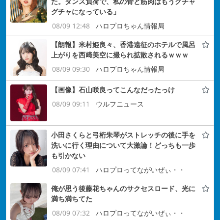
た。ダンス負荷で、私の骨と筋肉はもうグチャ
グチャになっている」
08/09 12:48
ハロプロちゃん情報局
【朗報】米村姫良々、香港遠征のホテルで風呂
上がりを西﨑美空に撮られ拡散されるｗｗｗ
08/09 09:30
ハロプロちゃん情報局
【画像】石山咲良ってこんなだったっけ
08/09 09:11
ウルフニュース
小田さくらと弓桁朱琴がストレッチの後に手を
洗いに行く理由について大激論！どっちも一歩
も引かない
08/09 07:41
ハロプロってながいぜぃ・・
俺が思う後藤花ちゃんのサクセスロード、光に
満ち満ちてた
08/09 07:32
ハロプロってながいぜぃ・・