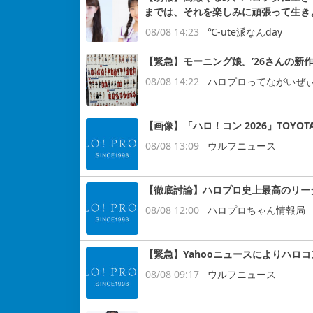
までは、それを楽しみに頑張って生き
08/08 14:23
℃-ute派なんday
【緊急】モーニング娘。’26さんの新作
08/08 14:22
ハロプロってながいぜ
【画像】「ハロ！コン 2026」TOYOT
08/08 13:09
ウルフニュース
【徹底討論】ハロプロ史上最高のリー
08/08 12:00
ハロプロちゃん情報局
【緊急】Yahooニュースによりハロ
08/08 09:17
ウルフニュース