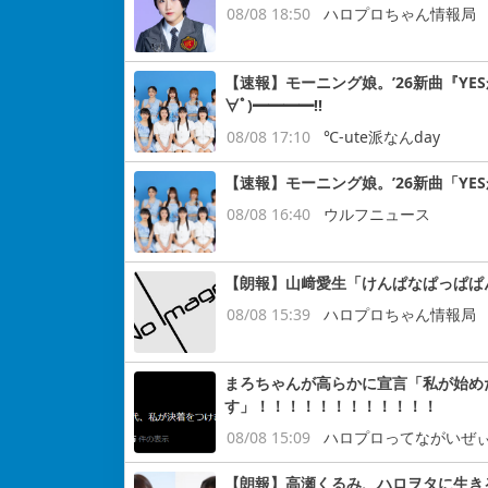
08/08 18:50
ハロプロちゃん情報局
【速報】モーニング娘。’26新曲『YE
∀ﾟ)━━━━!!
08/08 17:10
℃-ute派なんday
【速報】モーニング娘。’26新曲「YE
08/08 16:40
ウルフニュース
【朗報】山﨑愛生「けんぱなぱっぱぱ
08/08 15:39
ハロプロちゃん情報局
まろちゃんが高らかに宣言「私が始め
す」！！！！！！！！！！！！
08/08 15:09
ハロプロってながいぜ
【朗報】高瀬くるみ、ハロヲタに生き