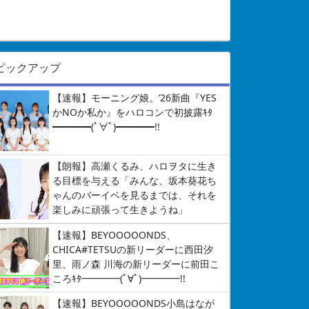
ピックアップ
【速報】モーニング娘。’26新曲『YES
かNOか私か』をハロコンで初披露ｷﾀ
━━━━(ﾟ∀ﾟ)━━━━!!
【朗報】高瀬くるみ、ハロヲタに生き
る目標を与える「みんな、坂本葵花ち
ゃんのバーイベを見るまでは、それを
楽しみに頑張って生きようね」
【速報】BEYOOOOONDS、
CHICA#TETSUの新リーダーに西田汐
里、雨ノ森 川海の新リーダーに前田こ
ころｷﾀ━━━━(ﾟ∀ﾟ)━━━━!!
【速報】BEYOOOOONDS小島はなが