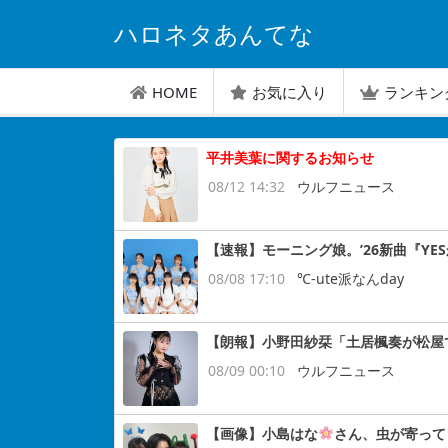
ハロネタあんてな
HOME
お気に入り
ランキン
平井美葉に関するお知らせ
08/12 14:32
ウルフニュース
【速報】モーニング娘。’26新曲『YES
08/08 17:10
℃-ute派なんday
【朗報】小野田紗栞「土居楓奏が松屋
08/09 00:10
ウルフニュース
【画像】小島はな
さん、虫が寄って