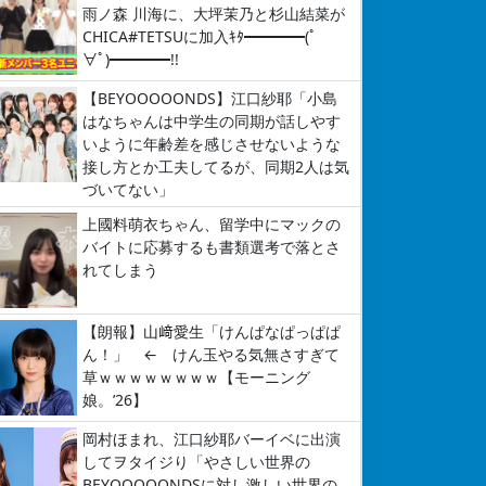
雨ノ森 川海に、大坪茉乃と杉山結菜が
CHICA#TETSUに加入ｷﾀ━━━━(ﾟ
∀ﾟ)━━━━!!
【BEYOOOOONDS】江口紗耶「小島
はなちゃんは中学生の同期が話しやす
いように年齢差を感じさせないような
接し方とか工夫してるが、同期2人は気
づいてない」
上國料萌衣ちゃん、留学中にマックの
バイトに応募するも書類選考で落とさ
れてしまう
【朗報】山﨑愛生「けんぱなぱっぱぱ
ん！」 ← けん玉やる気無さすぎて
草ｗｗｗｗｗｗｗｗ【モーニング
娘。’26】
岡村ほまれ、江口紗耶バーイベに出演
してヲタイジり「やさしい世界の
BEYOOOOONDSに対し激しい世界の