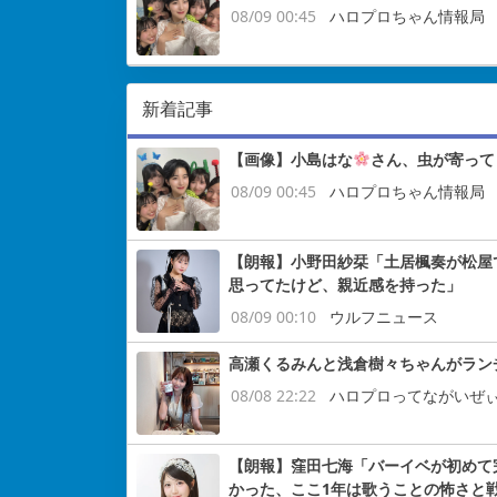
08/09 00:45
ハロプロちゃん情報局
新着記事
【画像】小島はな
さん、虫が寄って
08/09 00:45
ハロプロちゃん情報局
【朗報】小野田紗栞「土居楓奏が松屋
思ってたけど、親近感を持った」
08/09 00:10
ウルフニュース
高瀬くるみんと浅倉樹々ちゃんがラン
08/08 22:22
ハロプロってながいぜ
【朗報】窪田七海「バーイベが初めて
かった、ここ1年は歌うことの怖さと