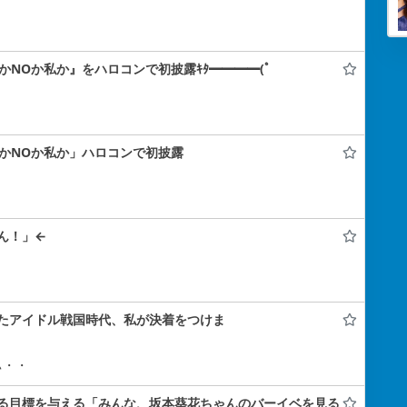
SかNOか私か』をハロコンで初披露ｷﾀ━━━━(ﾟ
SかNOか私か」ハロコンで初披露
ん！」←
たアイドル戦国時代、私が決着をつけま
ぃ・・
る目標を与える「みんな、坂本葵花ちゃんのバーイベを見る