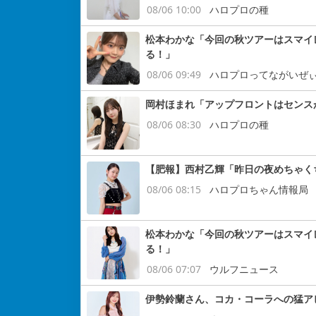
08/06 10:00
ハロプロの種
松本わかな「今回の秋ツアーはスマイ
る！」
08/06 09:49
ハロプロってながいぜ
岡村ほまれ「アップフロントはセンス
08/06 08:30
ハロプロの種
【肥報】西村乙輝「昨日の夜めちゃく
08/06 08:15
ハロプロちゃん情報局
松本わかな「今回の秋ツアーはスマイ
る！」
08/06 07:07
ウルフニュース
伊勢鈴蘭さん、コカ・コーラへの猛ア