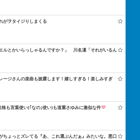
れがヲタイジりしまくる
エルとかいらっしゃるんですか？」 川名凜「それがいるん
レージさんの楽曲も披露します！嬉しすぎる！楽しみすぎ
性格も言葉使い(｢なの｣使い)も道重さゆみに激似な件
がちょっとズレてる『あ、これ選ぶんだぁ』みたいな。悪口