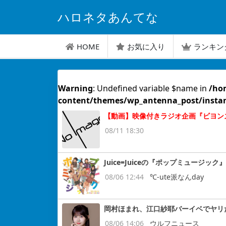
ハロネタあんてな
HOME
お気に入り
ランキン
Warning
: Undefined variable $name in
/ho
content/themes/wp_antenna_post/insta
【動画】映像付きラジオ企画『ビヨンズ
08/11 18:30
Juice=Juiceの『ポップミュージッ
08/06 12:44
℃-ute派なんday
岡村ほまれ、江口紗耶バーイベでヤリ
08/06 14:06
ウルフニュース