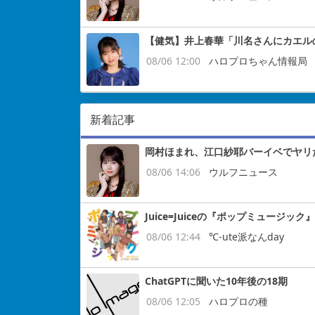
【健気】井上春華「川名さんにカエル
08/06 12:00
ハロプロちゃん情報局
新着記事
岡村ほまれ、江口紗耶バーイベでヤリ
08/06 14:06
ウルフニュース
Juice=Juiceの『ポップミュージッ
08/06 12:44
℃-ute派なんday
ChatGPTに聞いた10年後の18期
08/06 12:05
ハロプロの種