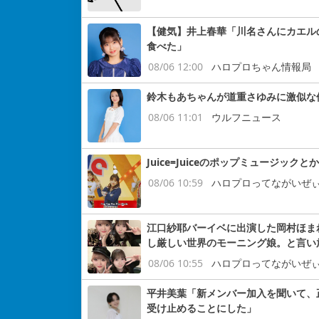
【健気】井上春華「川名さんにカエル
食べた」
08/06 12:00
ハロプロちゃん情報局
鈴木もあちゃんが道重さゆみに激似な
08/06 11:01
ウルフニュース
Juice=Juiceのポップミュージックと
08/06 10:59
ハロプロってながいぜ
江口紗耶バーイベに出演した岡村ほまれ
し厳しい世界のモーニング娘。と言い
08/06 10:55
ハロプロってながいぜ
平井美葉「新メンバー加入を聞いて、
受け止めることにした」