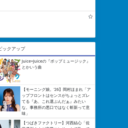
ピックアップ
Juice=Juiceの『ポップミュージック』
とかいう曲
【モーニング娘。’26】岡村ほまれ「ア
ップフロントはセンスがちょっとズレ
てる『あ、これ選ぶんだぁ』みたい
な。事務所の悪口ではなく斬新って意
味」
【つばきファクトリー】河西結心「佐