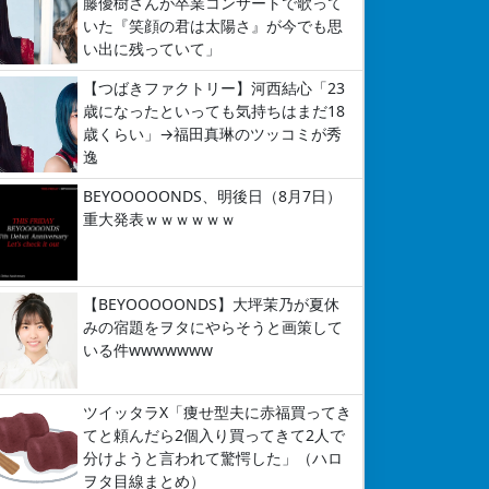
藤優樹さんが卒業コンサートで歌って
いた『笑顔の君は太陽さ』が今でも思
い出に残っていて」
【つばきファクトリー】河西結心「23
歳になったといっても気持ちはまだ18
歳くらい」→福田真琳のツッコミが秀
逸
BEYOOOOONDS、明後日（8月7日）
重大発表ｗｗｗｗｗｗ
【BEYOOOOONDS】大坪茉乃が夏休
みの宿題をヲタにやらそうと画策して
いる件wwwwwww
ツイッタラX「痩せ型夫に赤福買ってき
てと頼んだら2個入り買ってきて2人で
分けようと言われて驚愕した」（ハロ
ヲタ目線まとめ）