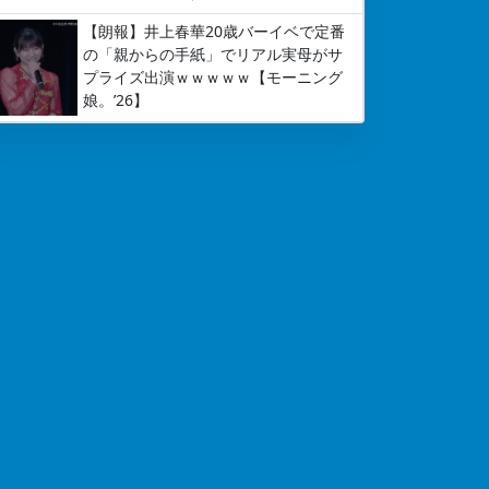
【朗報】井上春華20歳バーイベで定番
の「親からの手紙」でリアル実母がサ
プライズ出演ｗｗｗｗｗ【モーニング
娘。’26】