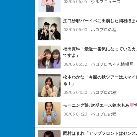
08/06 06:05
ウルフニュース
江口紗耶バーイベに出演した岡村ほま
08/06 06:00
ハロプロの種
福田真琳「最近一番気になっているカ
ですよ」
08/06 05:32
ハロプロちゃん情報局
松本わかな「今回の秋ツアーはスマイ
る！」
08/06 04:30
ハロプロの種
モーニング娘｡次期エース鈴木もあ
08/06 01:20
ハロプロの種
岡村ほまれ「アップフロントはセンス