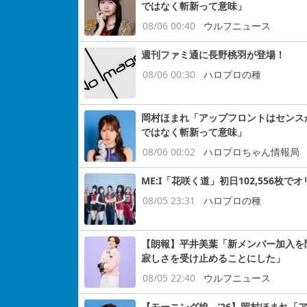
ではなく斬新って意味」
08/06 00:40
ウルフニュース
週刊ファミ通に長野桃羽が登場！
08/06 00:30
ハロプロの種
岡村ほまれ「アップフロントはセンス
ではなく斬新って意味」
08/06 00:02
ハロプロちゃん情報局
ME:I「花咲く道」初日102,556枚で
08/05 23:31
ハロプロの種
【朗報】平井美葉「新メンバー加入を
寂しさを受け止めることにした」
08/05 22:40
ウルフニュース
【モーニング娘。’26】岡村ほまれ