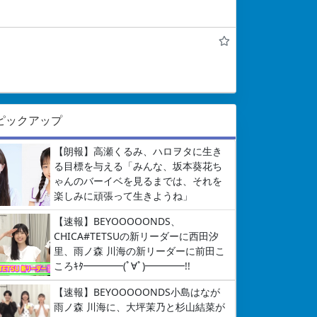
ピックアップ
【朗報】高瀬くるみ、ハロヲタに生き
る目標を与える「みんな、坂本葵花ち
ゃんのバーイベを見るまでは、それを
楽しみに頑張って生きようね」
【速報】BEYOOOOONDS、
CHICA#TETSUの新リーダーに西田汐
里、雨ノ森 川海の新リーダーに前田こ
ころｷﾀ━━━━(ﾟ∀ﾟ)━━━━!!
【速報】BEYOOOOONDS小島はなが
雨ノ森 川海に、大坪茉乃と杉山結菜が