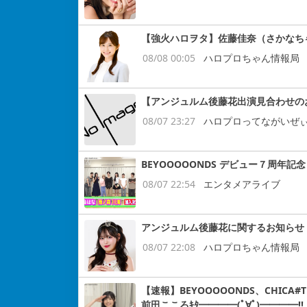
【強火ハロヲタ】佐藤佳奈（さかなち
08/08 00:05
ハロプロちゃん情報局
【アンジュルム後藤花出演見合わせの
08/07 23:27
ハロプロってながいぜ
BEYOOOOONDS デビュー７周
08/07 22:54
エンタメアライブ
アンジュルム後藤花に関するお知らせ
08/07 22:08
ハロプロちゃん情報局
【速報】BEYOOOOONDS、CHIC
前田こころｷﾀ━━━━(ﾟ∀ﾟ)━━━━!!