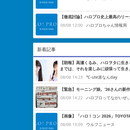
【徹底討論】ハロプロ史上最高のリー
08/08 12:00
ハロプロちゃん情報局
新着記事
【朗報】高瀬くるみ、ハロヲタに生き
までは、それを楽しみに頑張って生き
08/08 14:23
℃-ute派なんday
【緊急】モーニング娘。’26さんの新作
08/08 14:22
ハロプロってながいぜ
【画像】「ハロ！コン 2026」TOYOT
08/08 13:09
ウルフニュース