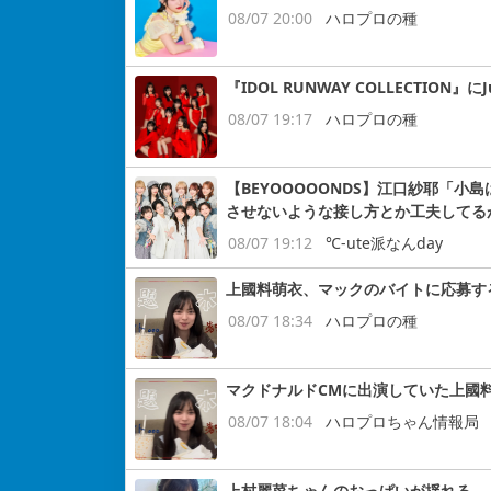
08/07 20:00
ハロプロの種
『IDOL RUNWAY COLLECTION』にJ
08/07 19:17
ハロプロの種
【BEYOOOOONDS】江口紗耶「
させないような接し方とか工夫してる
08/07 19:12
℃-ute派なんday
上國料萌衣、マックのバイトに応募す
08/07 18:34
ハロプロの種
マクドナルドCMに出演していた上國
08/07 18:04
ハロプロちゃん情報局
上村麗菜ちゃんのおっぱいが揺れる