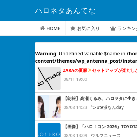
ハロネタあんてな
HOME
お気に入り
ランキン
Warning
: Undefined variable $name in
/ho
content/themes/wp_antenna_post/insta
ZARAの夏服
セットアップが楽だし
08/11 19:00
【朗報】高瀬くるみ、ハロヲタに生き
08/08 14:23
℃-ute派なんday
【画像】「ハロ！コン 2026」TOYOT
08/08 13:09
ウルフニュース