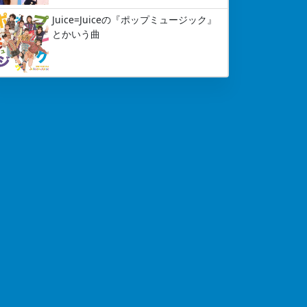
Juice=Juiceの『ポップミュージック』
とかいう曲