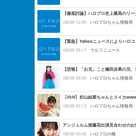
【徹底討論】ハロプロ史上最高のリー
08/08 12:00
ハロプロちゃん情報局
【緊急】Yahooニュースによりハロ
08/08 09:17
ウルフニュース
【悲報】「お兄」こと橋田歩果の兄、
08/08 09:00
ハロプロちゃん情報局
【ﾒﾛﾒﾛ】杉山結菜ちゃんとスイカww
08/08 05:12
ハロプロちゃん情報局
アンジュルム後藤花出演見合わせのお
08/08 00:43
ハロプロの種