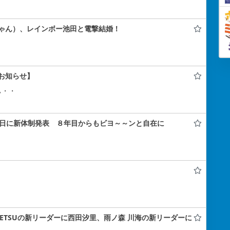
ゃん）、レインボー池田と電撃結婚！
お知らせ】
ぃ・・
年記念日に新体制発表 ８年目からもビヨ～～ンと自在に
A#TETSUの新リーダーに西田汐里、雨ノ森 川海の新リーダーに