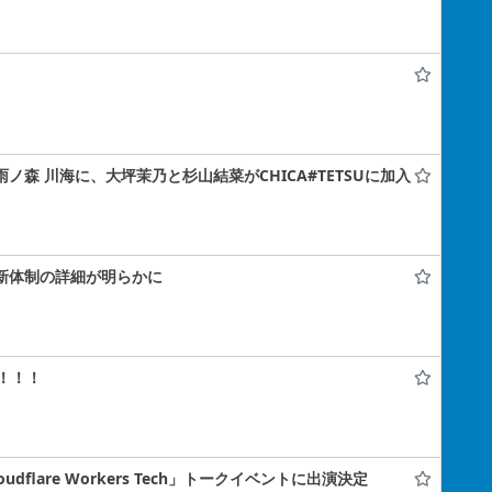
雨ノ森 川海に、大坪茉乃と杉山結菜がCHICA#TETSUに加入
！新体制の詳細が明らかに
！！！
flare Workers Tech」トークイベントに出演決定