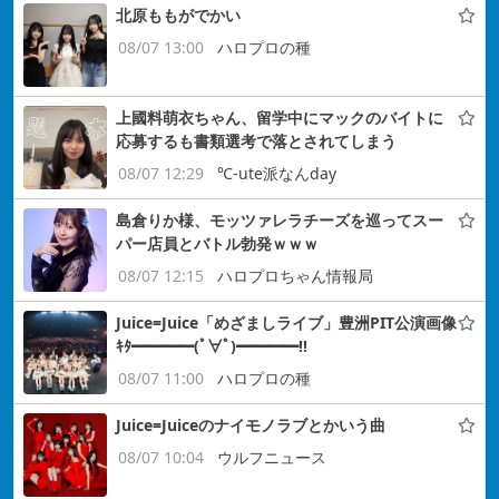
北原ももがでかい
08/07 13:00
ハロプロの種
上國料萌衣ちゃん、留学中にマックのバイトに
応募するも書類選考で落とされてしまう
08/07 12:29
℃-ute派なんday
島倉りか様、モッツァレラチーズを巡ってスー
パー店員とバトル勃発ｗｗｗ
08/07 12:15
ハロプロちゃん情報局
Juice=Juice「めざましライブ」豊洲PIT公演画像
ｷﾀ━━━━(ﾟ∀ﾟ)━━━━!!
08/07 11:00
ハロプロの種
Juice=Juiceのナイモノラブとかいう曲
08/07 10:04
ウルフニュース