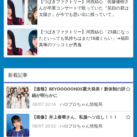
【つばきファクトリー】河西結心「佐藤優樹さ
んが卒業コンサートで歌っていた『笑顔の君は
太陽さ』が今でも思い出に残っていて」
【つばきファクトリー】河西結心「23歳になっ
たといっても気持ちはまだ18歳くらい」→福田
真琳のツッコミが秀逸
新着記事
【速報】BEYOOOOONDS重大発表！新体制の詳
細が明らかに
08/07 20:16
ハロプロちゃん情報局
【画像】井上春華さん、私服ヘソ出し！！！
08/07 20:02
ハロプロちゃん情報局