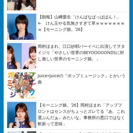
【朗報】山﨑愛生「けんぱなぱっぱぱん！」
← けん玉やる気無さすぎて草ｗｗｗｗｗｗｗ
ｗ【モーニング娘。’26】
岡村ほまれ、江口紗耶バーイベに出演してヲタ
イジり「やさしい世界のBEYOOOOONDSに対
し激しい世界のモーニング娘。」
Juice=Juiceの『ポップミュージック』とかいう
曲
【モーニング娘。’26】岡村ほまれ「アップフ
ロントはセンスがちょっとズレてる『あ、これ
選ぶんだぁ』みたいな。事務所の悪口ではなく
斬新って意味」