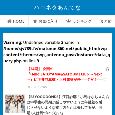
ハロネタあんてな
HOME
お気に入り
ランキング
まとめ
Warning
: Undefined variable $name in
/home/sjv789tfv/matome-860.net/public_html/wp-
content/themes/wp_antenna_post/instance/data_q
uery.php
on line
9
【34期】 次回の
『Hello!SATOYAMA&SATOUMI Club ～Next
～』に下井谷幸穂・上村麗菜がｸﾙ――(ﾟ∀ﾟ)――!!
10/31 17:45
【BEYOOOOONDS】江口紗耶「小島はなちゃん
は中学生の同期が話しやすいように年齢差を感
じさせないような接し方とか工夫してるが、同
期2人は気づいてない」