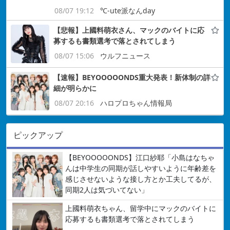
08/07 19:12
℃-ute派なんday
【悲報】上國料萌衣さん、マックのバイトに応
募するも書類選考で落とされてしまう
08/07 15:06
ウルフニュース
【速報】BEYOOOOONDS重大発表！新体制の詳
細が明らかに
08/07 20:16
ハロプロちゃん情報局
ピックアップ
【BEYOOOOONDS】江口紗耶「小島はなちゃ
んは中学生の同期が話しやすいように年齢差を
感じさせないような接し方とか工夫してるが、
同期2人は気づいてない」
上國料萌衣ちゃん、留学中にマックのバイトに
応募するも書類選考で落とされてしまう