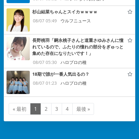
杉山結菜ちゃんとスイカｗｗｗｗ
08/07 05:49
ウルフニュース
長野桃羽「嗣永桃子さんと道重さゆみさんに憧
れているので、ふたりの憧れの部分をぎゅっと
集めた存在になりたいです！」
08/07 05:30
ハロプロの種
18期で誰が一番人気出るの？
08/07 01:23
ハロプロの種
« 最初
1
2
3
4
最後 »