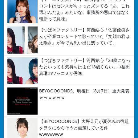
ロントはセンスがちょっとズレてる『あ、これ
選ぶんだぁ』みたいな。事務所の悪口ではなく
斬新って意味」
【つばきファクトリー】河西結心「佐藤優樹さ
んが卒業コンサートで歌っていた『笑顔の君は
太陽さ』が今でも思い出に残っていて」
【つばきファクトリー】河西結心「23歳になっ
たといっても気持ちはまだ18歳くらい」→福田
真琳のツッコミが秀逸
BEYOOOOONDS、明後日（8月7日）重大発表
ｗｗｗｗｗｗ
【BEYOOOOONDS】大坪茉乃が夏休みの宿題
をヲタにやらそうと画策している件
wwwwwww