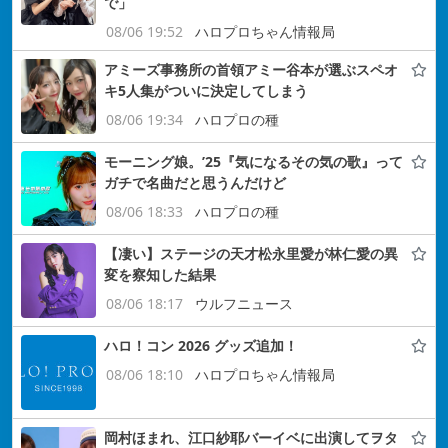
で」
08/06 19:52
ハロプロちゃん情報局
アミーズ事務所の首領アミー谷本が選ぶスペオ
キ5人集がついに決定してしまう
08/06 19:34
ハロプロの種
モーニング娘。’25『気になるその気の歌』って
ガチで名曲だと思うんだけど
08/06 18:33
ハロプロの種
【凄い】ステージの天才松永里愛が林仁愛の異
変を察知した結果
08/06 18:17
ウルフニュース
ハロ！コン 2026 グッズ追加！
08/06 18:10
ハロプロちゃん情報局
岡村ほまれ、江口紗耶バーイベに出演してヲタ