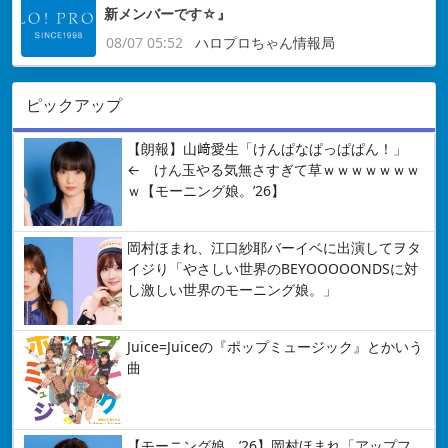
新メンバーです☆』
08/07 05:52
ハロプロちゃん情報局
ピックアップ
【朗報】山﨑愛生「けんぱなぱっぱぱん！」
← けん玉やる気無さすぎて草ｗｗｗｗｗｗｗ
ｗ【モーニング娘。’26】
岡村ほまれ、江口紗耶バーイベに出演してヲタ
イジり「やさしい世界のBEYOOOOONDSに対
し激しい世界のモーニング娘。」
Juice=Juiceの『ポップミュージック』とかいう
曲
【モーニング娘。’26】岡村ほまれ「アップフ