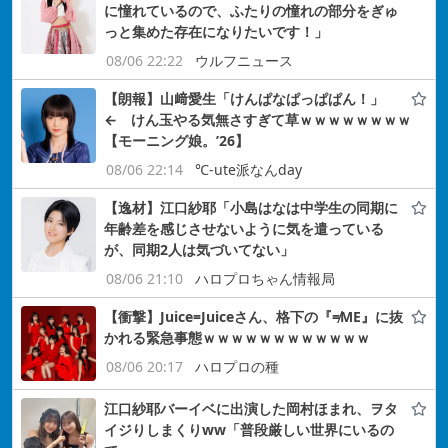
に憧れているので、ふたりの憧れの部分をぎゅ
っと集めた存在になりたいです！」
08/06 22:22
ウルフニュース
【朗報】山﨑愛生「けんぱなぱっぱぱん！」
← けん玉やる気無さすぎて草ｗｗｗｗｗｗｗｗ
【モーニング娘。’26】
08/06 22:14
℃-ute派なんday
【逸材】江口紗耶「小島はなは中学生の同期に
年齢差を感じさせないように気を遣っている
が、同期2人は気づいてない」
08/06 21:10
ハロプロちゃん情報局
【衝撃】Juice=Juiceさん、格下の『≠ME』に抜
かれる緊急事態ｗｗｗｗｗｗｗｗｗｗｗｗ
08/06 20:17
ハロプロの種
江口紗耶バーイベに出演した岡村ほまれ、ヲタ
イジりしまくりww「普段厳しい世界にいるの