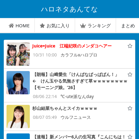
ハロネタあんてな
HOME
お気に入り
ランキング
まとめ
Juice=Juice 江端妃咲のメンダコヘアー
10/31 10:00
カラフルxハロプロ
【朗報】山﨑愛生「けんぱなぱっぱぱん！」
← けん玉やる気無さすぎて草ｗｗｗｗｗｗｗｗ
【モーニング娘。’26】
08/06 22:14
℃-ute派なんday
杉山結菜ちゃんとスイカｗｗｗｗ
08/07 05:49
ウルフニュース
【速報】新メンバー6人の生写真『こんにちは！