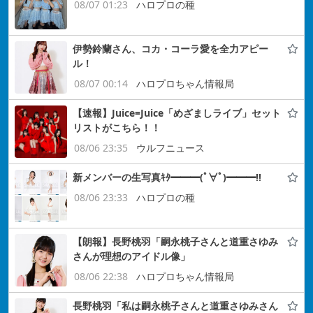
08/07 01:23
ハロプロの種
伊勢鈴蘭さん、コカ・コーラ愛を全力アピー
ル！
08/07 00:14
ハロプロちゃん情報局
【速報】Juice=Juice「めざましライブ」セット
リストがこちら！！
08/06 23:35
ウルフニュース
新メンバーの生写真ｷﾀ━━━(ﾟ∀ﾟ)━━━!!
08/06 23:33
ハロプロの種
【朗報】長野桃羽「嗣永桃子さんと道重さゆみ
さんが理想のアイドル像」
08/06 22:38
ハロプロちゃん情報局
長野桃羽「私は嗣永桃子さんと道重さゆみさん