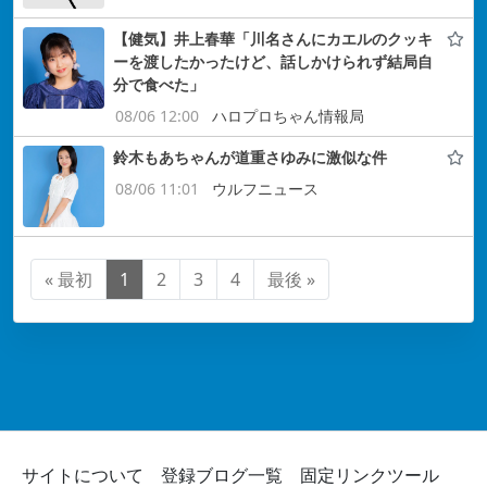
【健気】井上春華「川名さんにカエルのクッキ
ーを渡したかったけど、話しかけられず結局自
分で食べた」
08/06 12:00
ハロプロちゃん情報局
鈴木もあちゃんが道重さゆみに激似な件
08/06 11:01
ウルフニュース
« 最初
1
2
3
4
最後 »
サイトについて
登録ブログ一覧
固定リンクツール