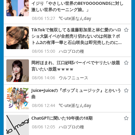
イジり「やさしい世界のBEYOOOOONDSに対し
激しい世界のモーニング娘。」
08/06 15:27
℃-ute派なんday
TikTokで無双してる遠藤彩加里と林仁愛のハロ
ショ大阪イベが全然売り切れないのは何故？ボ
トム2の有澤一華と石山咲良は即完売したのに…
08/06 15:00
ハロプロの種
岡村ほまれ、江口紗耶バーイベでヤリたい放題
言いたい放題ｗｗｗｗ
08/06 14:06
ウルフニュース
Juice=Juiceの『ポップミュージック』とかいう
曲
08/06 12:44
℃-ute派なんday
ChatGPTに聞いた10年後の18期
08/06 12:05
ハロプロの種