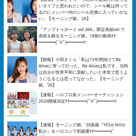
いタイプと思われたいので、シール帳は持って
るのにメンバー内のシール交換に入っていかな
い」【モーニング娘。’26】
『アップトゥボーイ vol.366』限定表紙ver.で
表紙を飾るモーニング娘。18期の動画ｷﾀ
━━━━(ﾟ∀ﾟ)━━━━!!
【朗報】小田さくら「私は15年間掛けてBe
Aliveに寄って行った、Be Aliveは私です。当時
は自分が世界平和に貢献したいと本気で思うよ
うになるとは思ってなかった」【モーニング
娘。’26】
【速報】ハロプロ新メンバーオーディション
2026開催決定ｷﾀ━━━━(ﾟ∀ﾟ)━━━━!!
【速報】モーニング娘。’26新曲『YESかNOか
私か』をハロコンで初披露ｷﾀ━━━━(ﾟ