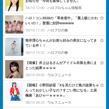
お知らせ「今回も緊張してません」
08/10 12:00
ハロプロちゃん情報局
ハロ！コン2026の「革命道中」「最上級にかわ
いいの！」普通に好評wwwww
08/10 11:30
ハロプロの種
筒井澪心ちゃんがお前ら好みの美女になってき
ている件！！
08/10 10:32
ハロプロの種
【画像】井上はるさんがアイドル衣装を身にま
とった結果ｗｗｗｗ
08/10 09:45
ウルフニュース
【朗報】小野田紗栞「Xを見たけど島川波菜ちゃ
んっておかしい子なの？すごい気になる」土居
楓奏「あひゃーｗｗｗｗ」
08/10 08:33
ウルフニュース