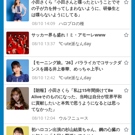
小田さくら「小田さんと喋ったということでそ
の子が力を持ってしまわないように、研修生と
は喋らないようにしてる」
08/10 14:09
ハロプロの種
サッカー界も盛れ！ミ・アモーレwww
08/10 13:37
℃-ute派なんday
【モーニング娘。’26】バラライカでコサックダ
ンスを踊る井上春華、めっちゃ上手い
08/10 12:42
℃-ute派なんday
【朗報】小田さくら「私は15年間掛けてBe
Aliveそのものになった、当時は自分が世界平和
に貢献したいと本気で思うようになるとは思っ
てなかった」
08/10 12:04
ウルフニュース
初ハロコン出演の杉山結菜ちゃん、鋼の心臓の