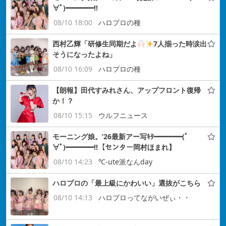
∀ﾟ)━━━━!!
08/10 18:00
ハロプロの種
西村乙輝「研修生同期だよ
7人揃った時涙出
そうになったよね」
08/10 16:09
ハロプロの種
【朗報】田代すみれさん、アップフロント復帰
か！？
08/10 15:15
ウルフニュース
モーニング娘。’26最新アー写ｷﾀ━━━━(ﾟ
∀ﾟ)━━━━!!【センター岡村ほまれ】
08/10 14:23
℃-ute派なんday
ハロプロの「最上級にかわいい」選抜がこちら
08/10 14:13
ハロプロってながいぜぃ・・