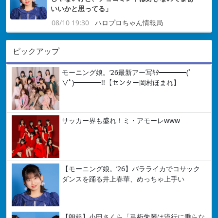
いいかと思ってる」
08/10 19:30
ハロプロちゃん情報局
ピックアップ
モーニング娘。’26最新アー写ｷﾀ━━━━(ﾟ
∀ﾟ)━━━━!!【センター岡村ほまれ】
サッカー界も盛れ！ミ・アモーレwww
【モーニング娘。’26】バラライカでコサック
ダンスを踊る井上春華、めっちゃ上手い
【朗報】小田さくら「弓桁朱琴は流行に乗らな