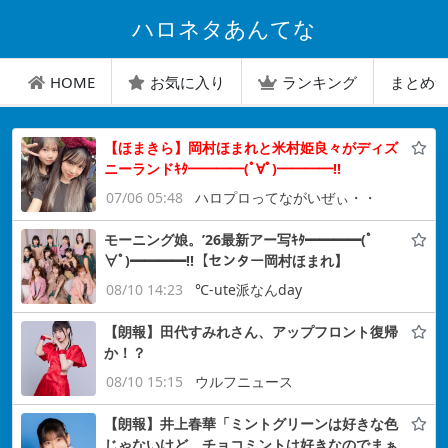
ハロネタあんてな
HOME
お気に入り
ランキング
まとめ
【ほまきら】岡村ほまれと米村姫良々がディズ
ニーランドｷﾀ━━━━(ﾟ∀ﾟ)━━━━!!
07/06 05:48
ハロプロってながいぜぃ・・
モーニング娘。’26最新アー写ｷﾀ━━━━(ﾟ
∀ﾟ)━━━━!!【センター岡村ほまれ】
08/10 14:23
℃-ute派なんday
【朗報】田代すみれさん、アップフロント復帰
か！？
08/10 15:15
ウルフニュース
【朗報】井上春華「ミントグリーンは好きな色
じゃないけど、チョコミントは好きなのでまぁ