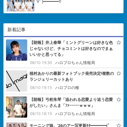
∀ﾟ)━━━━!!
新着記事
【朗報】井上春華「ミントグリーンは好きな色
じゃないけど、チョコミントは好きなのでまぁ
いいかと思ってる」
08/10 19:30
ハロプロちゃん情報局
植村あかりの最新フォトブック発売決定!複数の
ランジェリーカットあり
08/10 19:15
ハロプロの種
【朗報】弓桁朱琴「追われる恋愛より追う恋愛
がしたい」さんま「ﾌｧｰｰｰｰｰｗｗｗ」
08/10 18:19
ハロプロちゃん情報局
モーニング娘。’26のアー写更新ｷﾀ━━━━(ﾟ