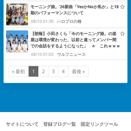
モーニング娘。’26新曲「YesかNoか私か」と18
期のパフォーマンスについて
08/10 01:30
ハロプロの種
【朗報】小田さくら「今のモーニング娘。の楽
屋は環境が変わった、以前と違ってメンバー間
での会話をするようになった」 ← これｗｗｗ
08/10 01:03
ウルフニュース
« 最初
1
2
3
4
最後 »
サイトについて
登録ブログ一覧
固定リンクツール