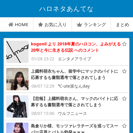
ハロネタあんてな
HOME
お気に入り
ランキング
まとめ
kogonil より 2018年夏のハロコン、よみがえる
20年と今に生きる伝説 へのコメント
01/28 23:22
エンタメアライブ
上國料萌衣ちゃん、留学中にマックのバイトに
応募するも書類選考で落とされてしまう
08/07 12:29
℃-ute派なんday
【悲報】上國料萌衣さん、マックのバイトに応
募するも書類選考で落とされてしまう
08/07 15:06
ウルフニュース
島倉りか様、モッツァレラチーズを巡ってスー
パー店員とバトル勃発ｗｗｗ