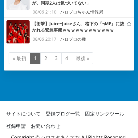
が、同期2人は気づいてない」
08/06 21:10
ハロプロちゃん情報局
【衝撃】Juice=Juiceさん、格下の『≠ME』に抜
かれる緊急事態ｗｗｗｗｗｗｗｗｗｗｗｗ
08/06 20:17
ハロプロの種
« 最初
1
2
3
4
最後 »
サイトについて
登録ブログ一覧
固定リンクツール
登録申請
お問い合わせ
Copyright ©
ハロネタあんてな
All Rights Reserved.