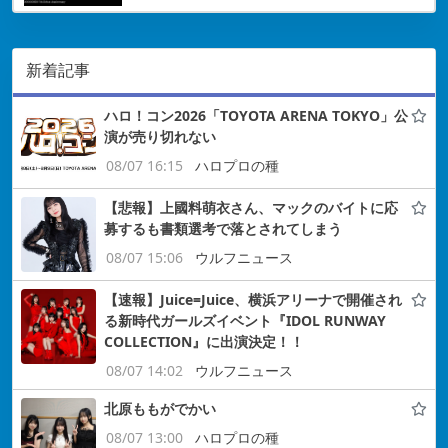
新着記事
ハロ！コン2026「TOYOTA ARENA TOKYO」公
演が売り切れない
08/07 16:15
ハロプロの種
【悲報】上國料萌衣さん、マックのバイトに応
募するも書類選考で落とされてしまう
08/07 15:06
ウルフニュース
【速報】Juice=Juice、横浜アリーナで開催され
る新時代ガールズイベント『IDOL RUNWAY
COLLECTION』に出演決定！！
08/07 14:02
ウルフニュース
北原ももがでかい
08/07 13:00
ハロプロの種