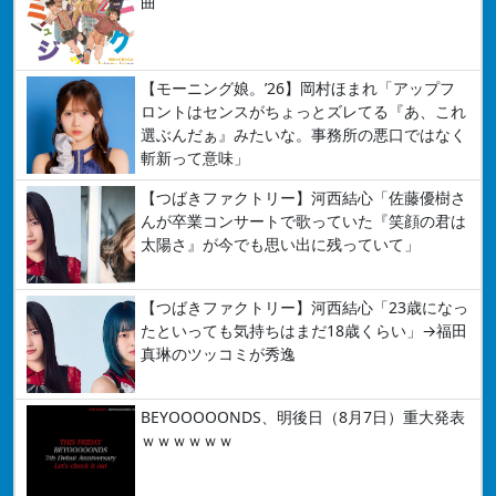
曲
【モーニング娘。’26】岡村ほまれ「アップフ
ロントはセンスがちょっとズレてる『あ、これ
選ぶんだぁ』みたいな。事務所の悪口ではなく
斬新って意味」
【つばきファクトリー】河西結心「佐藤優樹さ
んが卒業コンサートで歌っていた『笑顔の君は
太陽さ』が今でも思い出に残っていて」
【つばきファクトリー】河西結心「23歳になっ
たといっても気持ちはまだ18歳くらい」→福田
真琳のツッコミが秀逸
BEYOOOOONDS、明後日（8月7日）重大発表
ｗｗｗｗｗｗ