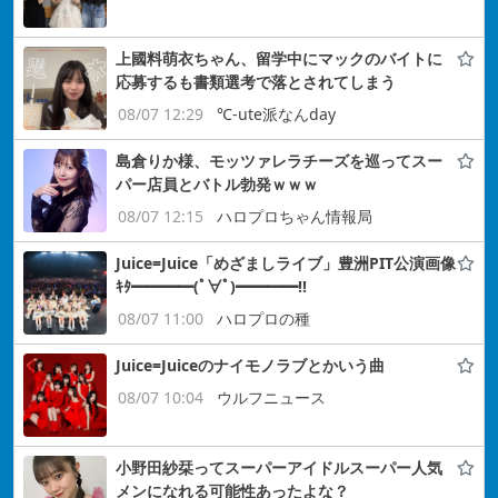
上國料萌衣ちゃん、留学中にマックのバイトに
応募するも書類選考で落とされてしまう
08/07 12:29
℃-ute派なんday
島倉りか様、モッツァレラチーズを巡ってスー
パー店員とバトル勃発ｗｗｗ
08/07 12:15
ハロプロちゃん情報局
Juice=Juice「めざましライブ」豊洲PIT公演画像
ｷﾀ━━━━(ﾟ∀ﾟ)━━━━!!
08/07 11:00
ハロプロの種
Juice=Juiceのナイモノラブとかいう曲
08/07 10:04
ウルフニュース
小野田紗栞ってスーパーアイドルスーパー人気
メンになれる可能性あったよな？