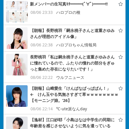
新メンバーの生写真ｷﾀ━━━(ﾟ∀ﾟ)━━━!!
08/06 23:33
ハロプロの種
【朗報】長野桃羽「嗣永桃子さんと道重さゆみ
さんが理想のアイドル像」
08/06 22:38
ハロプロちゃん情報局
長野桃羽「私は嗣永桃子さんと道重さゆみさん
に憧れているので、ふたりの憧れの部分をぎゅ
っと集めた存在になりたいです！」
08/06 22:22
ウルフニュース
【朗報】山﨑愛生「けんぱなぱっぱぱん！」
← けん玉やる気無さすぎて草ｗｗｗｗｗｗｗｗ
【モーニング娘。’26】
08/06 22:14
℃-ute派なんday
【逸材】江口紗耶「小島はなは中学生の同期に
年齢差を感じさせないように気を遣っている