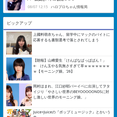
08/07 12:15
ハロプロちゃん情報局
ピックアップ
上國料萌衣ちゃん、留学中にマックのバイトに
応募するも書類選考で落とされてしまう
【朗報】山﨑愛生「けんぱなぱっぱぱん！」
← けん玉やる気無さすぎて草ｗｗｗｗｗｗｗ
ｗ【モーニング娘。’26】
岡村ほまれ、江口紗耶バーイベに出演してヲタ
イジり「やさしい世界のBEYOOOOONDSに対
し激しい世界のモーニング娘。」
Juice=Juiceの『ポップミュージック』とかいう