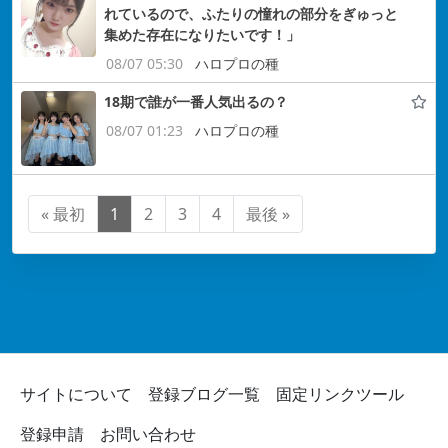
れているので、ふたりの憧れの部分をぎゅっと
集めた存在になりたいです！」
08/07 05:30
ハロプロの種
18期で誰が一番人気出るの？
08/07 01:23
ハロプロの種
« 最初
1
2
3
4
最後 »
サイトについて
登録ブログ一覧
固定リンクツール
登録申請
お問い合わせ