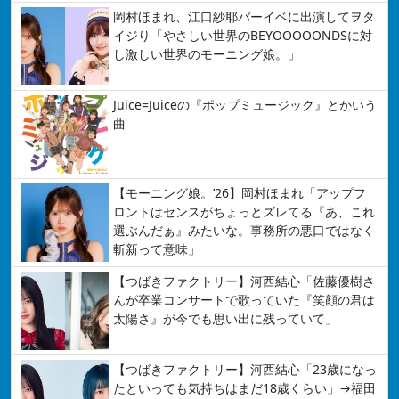
岡村ほまれ、江口紗耶バーイベに出演してヲタ
イジり「やさしい世界のBEYOOOOONDSに対
し激しい世界のモーニング娘。」
Juice=Juiceの『ポップミュージック』とかいう
曲
【モーニング娘。’26】岡村ほまれ「アップフ
ロントはセンスがちょっとズレてる『あ、これ
選ぶんだぁ』みたいな。事務所の悪口ではなく
斬新って意味」
【つばきファクトリー】河西結心「佐藤優樹さ
んが卒業コンサートで歌っていた『笑顔の君は
太陽さ』が今でも思い出に残っていて」
【つばきファクトリー】河西結心「23歳になっ
たといっても気持ちはまだ18歳くらい」→福田