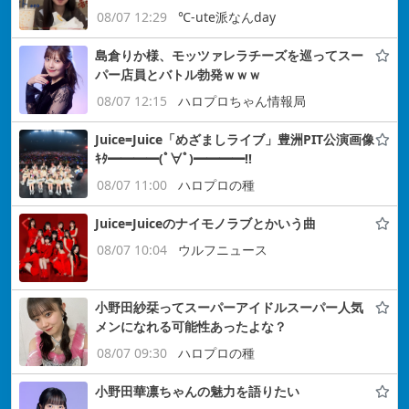
08/07 12:29
℃-ute派なんday
島倉りか様、モッツァレラチーズを巡ってスー
パー店員とバトル勃発ｗｗｗ
08/07 12:15
ハロプロちゃん情報局
Juice=Juice「めざましライブ」豊洲PIT公演画像
ｷﾀ━━━━(ﾟ∀ﾟ)━━━━!!
08/07 11:00
ハロプロの種
Juice=Juiceのナイモノラブとかいう曲
08/07 10:04
ウルフニュース
小野田紗栞ってスーパーアイドルスーパー人気
メンになれる可能性あったよな？
08/07 09:30
ハロプロの種
小野田華凛ちゃんの魅力を語りたい