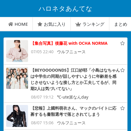
ハロネタあんてな
HOME
お気に入り
ランキング
まとめ
【集合写真】後藤花 with OCHA NORMA
07/05 22:40
ウルフニュース
【BEYOOOOONDS】江口紗耶「小島はなちゃん
は中学生の同期が話しやすいように年齢差を感
じさせないような接し方とか工夫してるが、同
期2人は気づいてない」
08/07 19:12
℃-ute派なんday
【悲報】上國料萌衣さん、マックのバイトに応
募するも書類選考で落とされてしまう
08/07 15:06
ウルフニュース