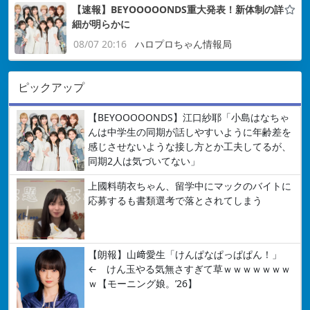
【速報】BEYOOOOONDS重大発表！新体制の詳
細が明らかに
08/07 20:16
ハロプロちゃん情報局
ピックアップ
【BEYOOOOONDS】江口紗耶「小島はなちゃ
んは中学生の同期が話しやすいように年齢差を
感じさせないような接し方とか工夫してるが、
同期2人は気づいてない」
上國料萌衣ちゃん、留学中にマックのバイトに
応募するも書類選考で落とされてしまう
【朗報】山﨑愛生「けんぱなぱっぱぱん！」
← けん玉やる気無さすぎて草ｗｗｗｗｗｗｗ
ｗ【モーニング娘。’26】