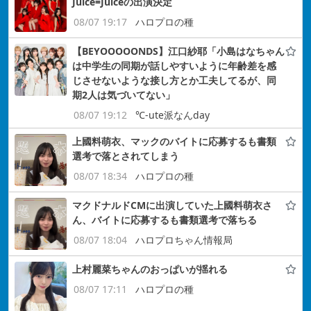
Juice=Juiceの出演決定
08/07 19:17
ハロプロの種
【BEYOOOOONDS】江口紗耶「小島はなちゃん
は中学生の同期が話しやすいように年齢差を感
じさせないような接し方とか工夫してるが、同
期2人は気づいてない」
08/07 19:12
℃-ute派なんday
上國料萌衣、マックのバイトに応募するも書類
選考で落とされてしまう
08/07 18:34
ハロプロの種
マクドナルドCMに出演していた上國料萌衣さ
ん、バイトに応募するも書類選考で落ちる
08/07 18:04
ハロプロちゃん情報局
上村麗菜ちゃんのおっぱいが揺れる
08/07 17:11
ハロプロの種