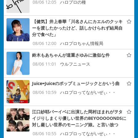
08/06 12:05
ハロプロの種
【健気】井上春華「川名さんにカエルのクッキ
ーを渡したかったけど、話しかけられず結局自
分で食べた」
08/06 12:00
ハロプロちゃん情報局
鈴木もあちゃんが道重さゆみに激似な件
08/06 11:01
ウルフニュース
Juice=Juiceのポップミュージックとかいう曲
08/06 10:59
ハロプロってながいぜぃ・・
江口紗耶バーイベに出演した岡村ほまれがヲタ
イジりしまくり優しい世界のBEYOOOOONDSに
対し厳しい世界のモーニング娘。と言い放つ
08/06 10:55
ハロプロってながいぜぃ・・