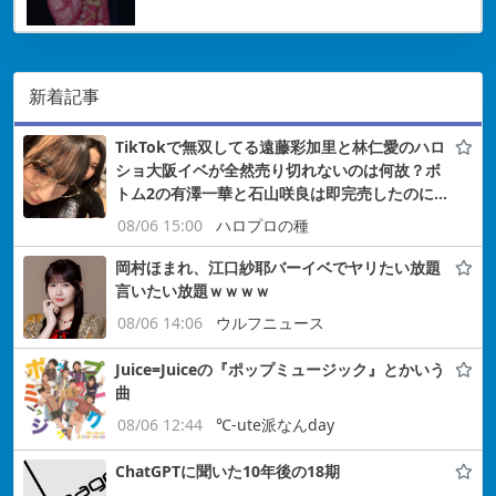
新着記事
TikTokで無双してる遠藤彩加里と林仁愛のハロ
ショ大阪イベが全然売り切れないのは何故？ボ
トム2の有澤一華と石山咲良は即完売したのに…
08/06 15:00
ハロプロの種
岡村ほまれ、江口紗耶バーイベでヤリたい放題
言いたい放題ｗｗｗｗ
08/06 14:06
ウルフニュース
Juice=Juiceの『ポップミュージック』とかいう
曲
08/06 12:44
℃-ute派なんday
ChatGPTに聞いた10年後の18期