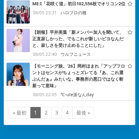
ME:I「花咲く道」初日102,556枚でオリコン2位
08/05 23:31
ハロプロの種
【朗報】平井美葉「新メンバー加入を聞いて、
正直寂しかった、でもこれが新しいビヨなんだ
と、寂しさを受け止めることにした」
08/05 22:40
ウルフニュース
【モーニング娘。’26】岡村ほまれ「アップフロ
ントはセンスがちょっとズレてる『あ、これ選
ぶんだぁ』みたいな。事務所の悪口ではなく斬
新って意味」
08/05 22:05
℃-ute派なんday
« 最初
1
2
3
4
最後 »