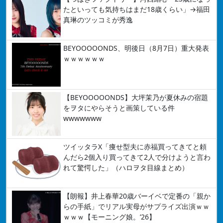
たといっても気持ちはまだ18歳くらい」→福田
真琳のツッコミが秀逸
BEYOOOOONDS、明後日（8月7日）重大発表
ｗｗｗｗｗｗ
【BEYOOOOONDS】大坪茉乃が夏休みの宿題
をヲタにやらそうと画策している件
wwwwwww
ツイッタラX「痩せ型夫に赤福買ってきてと頼
んだら2個入り買ってきて2人で分けようと言わ
れて驚愕した」（ハロヲタ目線まとめ）
【朗報】井上春華20歳バーイベで定番の「親か
らの手紙」でリアル実母がサプライズ出演ｗｗ
ｗｗｗ【モーニング娘。’26】