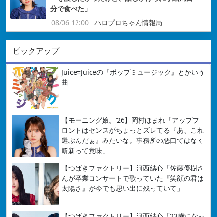
分で食べた」
08/06 12:00
ハロプロちゃん情報局
ピックアップ
Juice=Juiceの『ポップミュージック』とかいう
曲
【モーニング娘。’26】岡村ほまれ「アップフ
ロントはセンスがちょっとズレてる『あ、これ
選ぶんだぁ』みたいな。事務所の悪口ではなく
斬新って意味」
【つばきファクトリー】河西結心「佐藤優樹さ
んが卒業コンサートで歌っていた『笑顔の君は
太陽さ』が今でも思い出に残っていて」
【つばきファクトリー】河西結心「23歳になっ