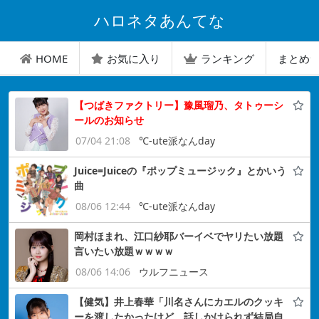
ハロネタあんてな
HOME
お気に入り
ランキング
まとめ
【つばきファクトリー】豫風瑠乃、タトゥーシ
ールのお知らせ
07/04 21:08
℃-ute派なんday
Juice=Juiceの『ポップミュージック』とかいう
曲
08/06 12:44
℃-ute派なんday
岡村ほまれ、江口紗耶バーイベでヤリたい放題
言いたい放題ｗｗｗｗ
08/06 14:06
ウルフニュース
【健気】井上春華「川名さんにカエルのクッキ
ーを渡したかったけど、話しかけられず結局自