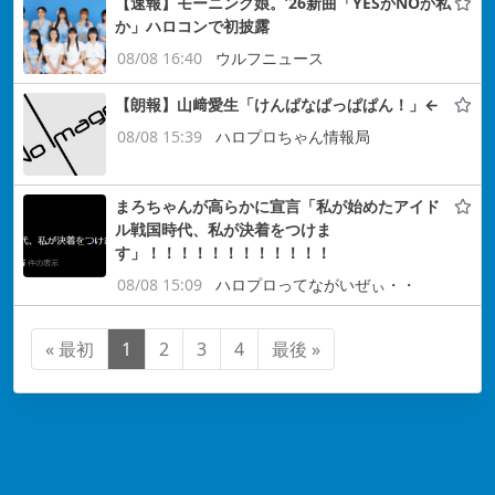
【速報】モーニング娘。’26新曲「YESかNOか私
か」ハロコンで初披露
08/08 16:40
ウルフニュース
【朗報】山﨑愛生「けんぱなぱっぱぱん！」←
08/08 15:39
ハロプロちゃん情報局
まろちゃんが高らかに宣言「私が始めたアイド
ル戦国時代、私が決着をつけま
す」！！！！！！！！！！！！
08/08 15:09
ハロプロってながいぜぃ・・
« 最初
1
2
3
4
最後 »