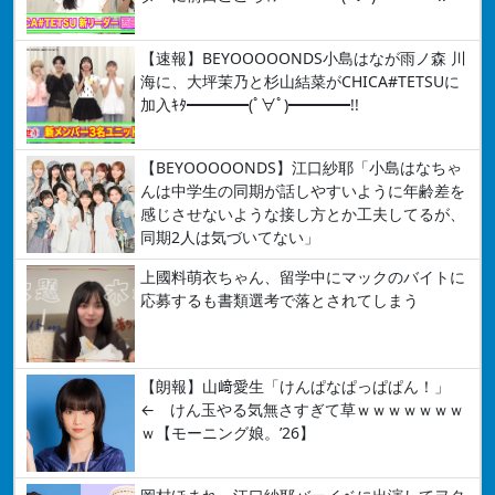
【速報】BEYOOOOONDS小島はなが雨ノ森 川
海に、大坪茉乃と杉山結菜がCHICA#TETSUに
加入ｷﾀ━━━━(ﾟ∀ﾟ)━━━━!!
【BEYOOOOONDS】江口紗耶「小島はなちゃ
んは中学生の同期が話しやすいように年齢差を
感じさせないような接し方とか工夫してるが、
同期2人は気づいてない」
上國料萌衣ちゃん、留学中にマックのバイトに
応募するも書類選考で落とされてしまう
【朗報】山﨑愛生「けんぱなぱっぱぱん！」
← けん玉やる気無さすぎて草ｗｗｗｗｗｗｗ
ｗ【モーニング娘。’26】