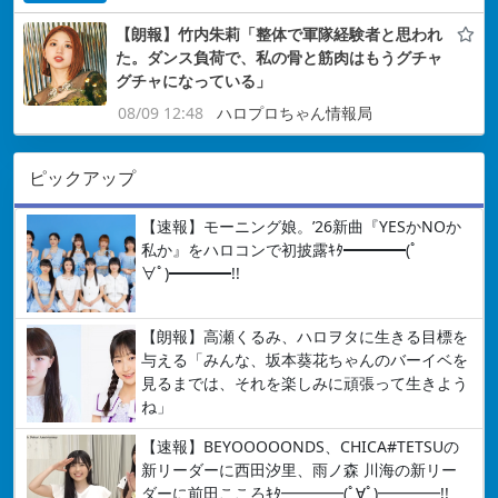
【朗報】竹内朱莉「整体で軍隊経験者と思われ
た。ダンス負荷で、私の骨と筋肉はもうグチャ
グチャになっている」
08/09 12:48
ハロプロちゃん情報局
ピックアップ
【速報】モーニング娘。’26新曲『YESかNOか
私か』をハロコンで初披露ｷﾀ━━━━(ﾟ
∀ﾟ)━━━━!!
【朗報】高瀬くるみ、ハロヲタに生きる目標を
与える「みんな、坂本葵花ちゃんのバーイベを
見るまでは、それを楽しみに頑張って生きよう
ね」
【速報】BEYOOOOONDS、CHICA#TETSUの
新リーダーに西田汐里、雨ノ森 川海の新リー
ダーに前田こころｷﾀ━━━━(ﾟ∀ﾟ)━━━━!!