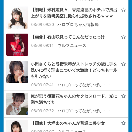
【朗報】米村姫良々、香港遠征のホテルで風呂
上がりを西﨑美空に撮られ拡散されるｗｗｗ
08/09 09:30
ハロプロちゃん情報局
【画像】石山咲良ってこんなだったっけ
08/09 09:11
ウルフニュース
小田さくらと弓桁朱琴がストレッチの後に手を
洗いに行く理由について大激論！どっちも一歩
も引かない
08/09 07:41
ハロプロってながいぜぃ・・
俺が思う後藤花ちゃんのサクセスロード、光に
満ち満ちてた
08/09 07:32
ハロプロってながいぜぃ・・
【画像】大坪まのちゃんが普通に美少女
08/09 07:07
ウルフニュース