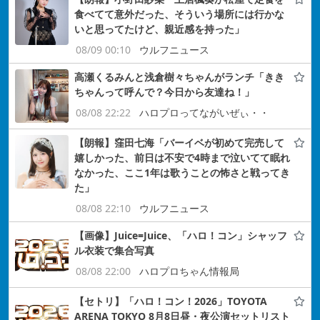
食べてて意外だった、そういう場所には行かな
いと思ってたけど、親近感を持った」
08/09 00:10
ウルフニュース
高瀬くるみんと浅倉樹々ちゃんがランチ「きき
ちゃんって呼んで？今日から友達ね！」
08/08 22:22
ハロプロってながいぜぃ・・
【朗報】窪田七海「バーイベが初めて完売して
嬉しかった、前日は不安で4時まで泣いてて眠れ
なかった、ここ1年は歌うことの怖さと戦ってき
た」
08/08 22:10
ウルフニュース
【画像】Juice=Juice、「ハロ！コン」シャッフ
ル衣装で集合写真
08/08 22:00
ハロプロちゃん情報局
【セトリ】「ハロ！コン！2026」TOYOTA
ARENA TOKYO 8月8日昼・夜公演セットリスト