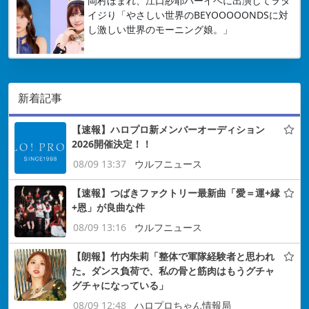
岡村ほまれ、江口紗耶バーイベに出演してヲタ
イジり「やさしい世界のBEYOOOOONDSに対
し激しい世界のモーニング娘。」
新着記事
【速報】ハロプロ新メンバーオーディション
2026開催決定！！
08/09 13:37
ウルフニュース
【速報】つばきファクトリー最新曲「愛＝運+縁
+恩」が良曲な件
08/09 13:16
ウルフニュース
【朗報】竹内朱莉「整体で軍隊経験者と思われ
た。ダンス負荷で、私の骨と筋肉はもうグチャ
グチャになっている」
08/09 12:48
ハロプロちゃん情報局