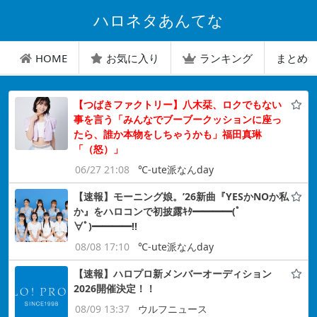
ハロネタあんてな
HOME
お気に入り
ランキング
まとめ
【つばきファクトリー】八木栞、ロクでもない
事を言う「みんなでブーブークッションに座っ
たら、誰か本物をしちゃうかも」福田真琳
「（怒）」
06/27 21:08
℃-ute派なんday
【速報】モーニング娘。’26新曲『YESかNOか私
か』をハロコンで初披露ｷﾀ━━━━(ﾟ
∀ﾟ)━━━━!!
08/08 17:10
℃-ute派なんday
【速報】ハロプロ新メンバーオーディション
2026開催決定！！
08/09 13:37
ウルフニュース