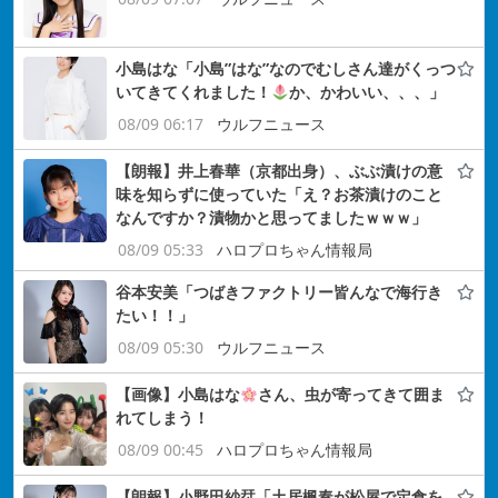
小島はな「小島”はな”なのでむしさん達がくっつ
いてきてくれました！
か、かわいい、、、」
08/09 06:17
ウルフニュース
【朗報】井上春華（京都出身）、ぶぶ漬けの意
味を知らずに使っていた「え？お茶漬けのこと
なんですか？漬物かと思ってましたｗｗｗ」
08/09 05:33
ハロプロちゃん情報局
谷本安美「つばきファクトリー皆んなで海行き
たい！！」
08/09 05:30
ウルフニュース
【画像】小島はな
さん、虫が寄ってきて囲ま
れてしまう！
08/09 00:45
ハロプロちゃん情報局
【朗報】小野田紗栞「土居楓奏が松屋で定食を