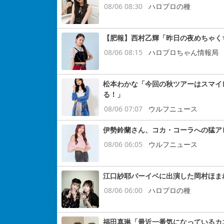
08/06 08:30
ハロプロの種
【肥報】西村乙輝「昨日の夜めちゃく
08/06 08:15
ハロプロちゃん情報局
松本わかな「今回の秋ツアーはスマイ
る！」
08/06 07:07
ウルフニュース
伊勢鈴蘭さん、コカ・コーラへの猛ア
08/06 06:05
ウルフニュース
江口紗耶バーイベに出演した岡村ほま
08/06 06:00
ハロプロの種
福田真琳「最近一番気になっているカ