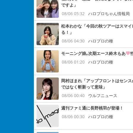
ですよ」
08/06 05:32
ハロプロちゃん情報局
松本わかな「今回の秋ツアーはスマイ
る！」
08/06 04:30
ハロプロの種
モーニング娘｡次期エース鈴木もあ
08/06 01:20
ハロプロの種
岡村ほまれ「アップフロントはセンス
ではなく斬新って意味」
08/06 00:40
ウルフニュース
週刊ファミ通に長野桃羽が登場！
08/06 00:30
ハロプロの種