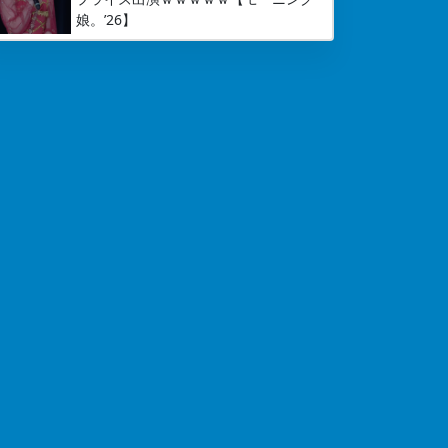
娘。’26】