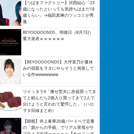
【つばきファクトリー】河西結心「23
歳になったといっても気持ちはまだ18
歳くらい」→福田真琳のツッコミが秀
逸
BEYOOOOONDS、明後日（8月7日）
重大発表ｗｗｗｗｗｗ
【BEYOOOOONDS】大坪茉乃が夏休
みの宿題をヲタにやらそうと画策して
いる件wwwwwww
ツイッタラX「痩せ型夫に赤福買ってき
てと頼んだら2個入り買ってきて2人で
分けようと言われて驚愕した」（ハロ
ヲタ目線まとめ）
【朗報】井上春華20歳バーイベで定番
の「親からの手紙」でリアル実母がサ
プライズ出演ｗｗｗｗｗ【モーニング