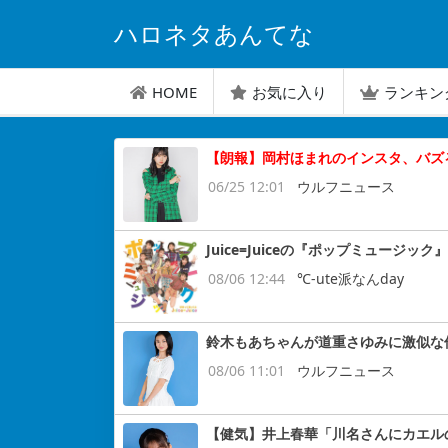
ハロネタあんてな
HOME
お気に入り
ランキン
【朗報】岡村ほまれのインスタ、バズ
06/25 12:01
ウルフニュース
Juice=Juiceの『ポップミュージッ
08/06 12:44
℃-ute派なんday
鈴木もあちゃんが道重さゆみに激似な
08/06 11:01
ウルフニュース
【健気】井上春華「川名さんにカエル