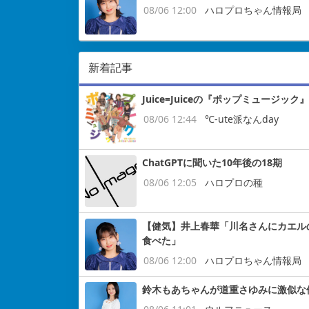
08/06 12:00
ハロプロちゃん情報局
新着記事
Juice=Juiceの『ポップミュージッ
08/06 12:44
℃-ute派なんday
ChatGPTに聞いた10年後の18期
08/06 12:05
ハロプロの種
【健気】井上春華「川名さんにカエル
食べた」
08/06 12:00
ハロプロちゃん情報局
鈴木もあちゃんが道重さゆみに激似な