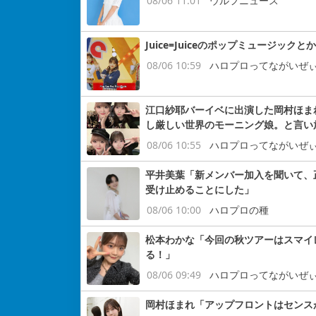
08/06 11:01
ウルフニュース
Juice=Juiceのポップミュージックと
08/06 10:59
ハロプロってながいぜ
江口紗耶バーイベに出演した岡村ほまれ
し厳しい世界のモーニング娘。と言い
08/06 10:55
ハロプロってながいぜ
平井美葉「新メンバー加入を聞いて、
受け止めることにした」
08/06 10:00
ハロプロの種
松本わかな「今回の秋ツアーはスマイ
る！」
08/06 09:49
ハロプロってながいぜ
岡村ほまれ「アップフロントはセンス