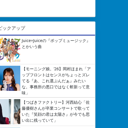
ピックアップ
Juice=Juiceの『ポップミュージック』
とかいう曲
【モーニング娘。’26】岡村ほまれ「ア
ップフロントはセンスがちょっとズレ
てる『あ、これ選ぶんだぁ』みたい
な。事務所の悪口ではなく斬新って意
味」
【つばきファクトリー】河西結心「佐
藤優樹さんが卒業コンサートで歌って
いた『笑顔の君は太陽さ』が今でも思
い出に残っていて」