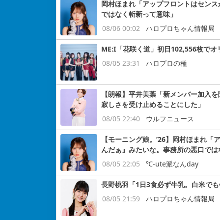
岡村ほまれ「アップフロントはセンス
ではなく斬新って意味」
08/06 00:02
ハロプロちゃん情報局
ME:I「花咲く道」初日102,556枚で
08/05 23:31
ハロプロの種
【朗報】平井美葉「新メンバー加入を
寂しさを受け止めることにした」
08/05 22:40
ウルフニュース
【モーニング娘。’26】岡村ほまれ
んだぁ』みたいな。事務所の悪口では
08/05 22:05
℃-ute派なんday
長野桃羽「1日3食必ず牛乳。白米で
08/05 21:59
ハロプロちゃん情報局