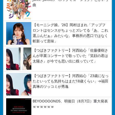
曲
【モーニング娘。’26】岡村ほまれ「アップフ
ロントはセンスがちょっとズレてる『あ、これ
選ぶんだぁ』みたいな。事務所の悪口ではなく
斬新って意味」
【つばきファクトリー】河西結心「佐藤優樹さ
んが卒業コンサートで歌っていた『笑顔の君は
太陽さ』が今でも思い出に残っていて」
【つばきファクトリー】河西結心「23歳になっ
たといっても気持ちはまだ18歳くらい」→福田
真琳のツッコミが秀逸
BEYOOOOONDS、明後日（8月7日）重大発表
ｗｗｗｗｗｗ