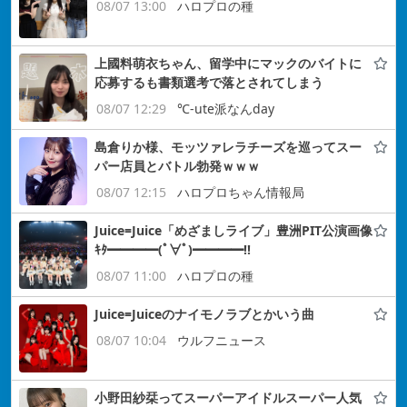
08/07 13:00
ハロプロの種
上國料萌衣ちゃん、留学中にマックのバイトに
応募するも書類選考で落とされてしまう
08/07 12:29
℃-ute派なんday
島倉りか様、モッツァレラチーズを巡ってスー
パー店員とバトル勃発ｗｗｗ
08/07 12:15
ハロプロちゃん情報局
Juice=Juice「めざましライブ」豊洲PIT公演画像
ｷﾀ━━━━(ﾟ∀ﾟ)━━━━!!
08/07 11:00
ハロプロの種
Juice=Juiceのナイモノラブとかいう曲
08/07 10:04
ウルフニュース
小野田紗栞ってスーパーアイドルスーパー人気