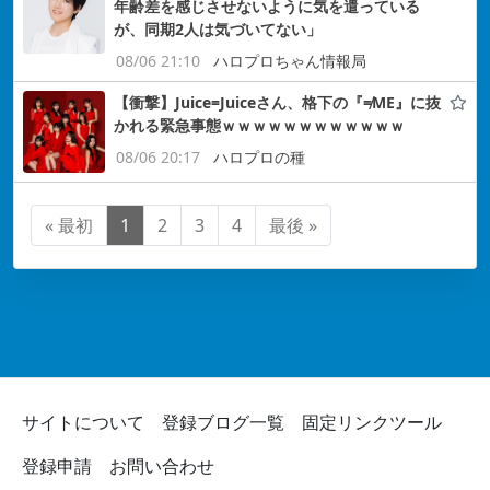
年齢差を感じさせないように気を遣っている
が、同期2人は気づいてない」
08/06 21:10
ハロプロちゃん情報局
【衝撃】Juice=Juiceさん、格下の『≠ME』に抜
かれる緊急事態ｗｗｗｗｗｗｗｗｗｗｗｗ
08/06 20:17
ハロプロの種
« 最初
1
2
3
4
最後 »
サイトについて
登録ブログ一覧
固定リンクツール
登録申請
お問い合わせ