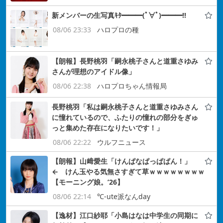
新メンバーの生写真ｷﾀ━━━(ﾟ∀ﾟ)━━━!!
08/06 23:33
ハロプロの種
【朗報】長野桃羽「嗣永桃子さんと道重さゆみ
さんが理想のアイドル像」
08/06 22:38
ハロプロちゃん情報局
長野桃羽「私は嗣永桃子さんと道重さゆみさん
に憧れているので、ふたりの憧れの部分をぎゅ
っと集めた存在になりたいです！」
08/06 22:22
ウルフニュース
【朗報】山﨑愛生「けんぱなぱっぱぱん！」
← けん玉やる気無さすぎて草ｗｗｗｗｗｗｗｗ
【モーニング娘。’26】
08/06 22:14
℃-ute派なんday
【逸材】江口紗耶「小島はなは中学生の同期に