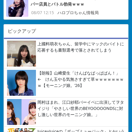
パー店員とバトル勃発ｗｗｗ
08/07 12:15
ハロプロちゃん情報局
ピックアップ
上國料萌衣ちゃん、留学中にマックのバイトに
応募するも書類選考で落とされてしまう
【朗報】山﨑愛生「けんぱなぱっぱぱん！」
← けん玉やる気無さすぎて草ｗｗｗｗｗｗｗ
ｗ【モーニング娘。’26】
岡村ほまれ、江口紗耶バーイベに出演してヲタ
イジり「やさしい世界のBEYOOOOONDSに対
し激しい世界のモーニング娘。」
Juice=Juiceの『ポップミュージック』とかいう